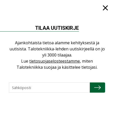
KATSO KAIKKI
TILAA UUTISKIRJE
NÄKÖKULMIA
Ajankohtaista tietoa alamme kehityksestä ja
uutisista. Talotekniikka-lehden uutiskirjeellä on jo
Puheista tekoihin – uusin teknologia
yli 3000 tilaajaa.
käyttöön kiinteistöissä
Lue
tietosuojaselosteestamme
, miten
KOLUMNI
Talotekniikka suojaa ja käsittelee tietojasi.
Sähköistäminen säästää euroja
KOLUMNI
Yli miljoona kotia on vailla toimivaa
ilmanvaihtoa
KOLUMNI
Miten varmistetaan EPD-dokumenteista