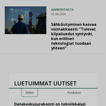
AJANKOHTAISTA
05.08.2026
Sähköistyminen kasvaa
voimakkaasti: ”Tulevat
kilpailuedut syntyvät,
kun erilliset
teknologiat tuodaan
yhteen”
LUETUIMMAT UUTISET
Viikko
Kuukausi
Datakeskusurakointi on tekniikkalaji