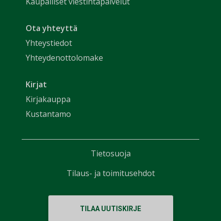
Kaupalliset viestintäpalvelut
Ota yhteyttä
Yhteystiedot
Yhteydenottolomake
Kirjat
Kirjakauppa
Kustantamo
Tietosuoja
Tilaus- ja toimitusehdot
TILAA UUTISKIRJE