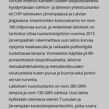
Fortum investoi kahteen uuteen biopolttoaineita
hyödyntävään sähkön- ja lämmön yhteistuotanto-
eli CHP-laitokseen Järvenpäässä ja Latvian
Jelgavassa. Investointien kokonaisarvo on noin
160 miljoonaa euroa, ja molemmat laitokset on
tarkoitus ottaa tuotantokäyttöön vuonna 2013.
Järvenpäähän rakennettava uusi laitos korvaa
nykyistä maakaasulla ja raskaalla polttoöljyllä
tuotettavaa lämpöä. Voimalaitos käyttää yli 80-
prosenttisesti biopolttoainetta, lähinnä
metsätähdehaketta ja metsäteollisuuden
sivutuotteita kuten purua ja kuorta sekä jonkin
verran turvetta.
Laitoksen vuosituotanto on noin 280 GWh
lämpöä ja noin 130 GWh sähköä. Uusi laitos
kytketään olemassa oleviin Tuusulan ja
Järvenpään kaukolämpöverkkoihin, jotka osana