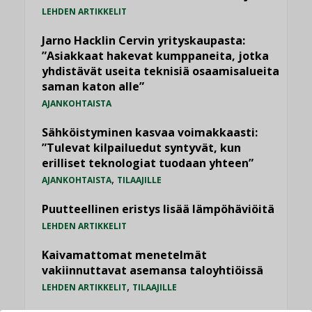
LEHDEN ARTIKKELIT
Jarno Hacklin Cervin yrityskaupasta:
”Asiakkaat hakevat kumppaneita, jotka
yhdistävät useita teknisiä osaamisalueita
saman katon alle”
AJANKOHTAISTA
Sähköistyminen kasvaa voimakkaasti:
”Tulevat kilpailuedut syntyvät, kun
erilliset teknologiat tuodaan yhteen”
,
AJANKOHTAISTA
TILAAJILLE
Puutteellinen eristys lisää lämpöhäviöitä
LEHDEN ARTIKKELIT
Kaivamattomat menetelmät
vakiinnuttavat asemansa taloyhtiöissä
,
LEHDEN ARTIKKELIT
TILAAJILLE