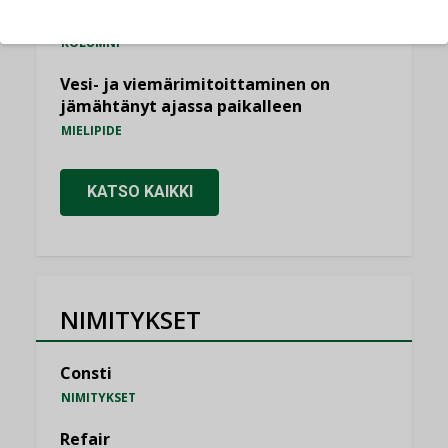
saatavien tietojen vertailukelpoisuus?
KOLUMNI
Vesi- ja viemärimitoittaminen on
jämähtänyt ajassa paikalleen
MIELIPIDE
KATSO KAIKKI
NIMITYKSET
Consti
NIMITYKSET
Refair