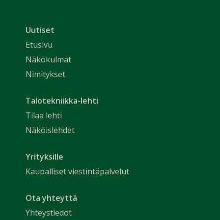
Uutiset
Etusivu
Näkökulmat
Nimitykset
Talotekniikka-lehti
Tilaa lehti
Näköislehdet
Yrityksille
Kaupalliset viestintäpalvelut
Ota yhteyttä
Yhteystiedot