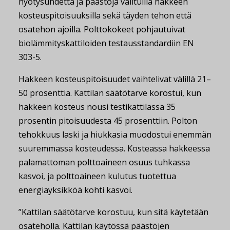
hyötysuhdetta ja päästöjä valituilla hakkeen
kosteuspitoisuuksilla sekä täyden tehon että
osatehon ajoilla. Polttokokeet pohjautuivat
biolämmityskattiloiden testausstandardiin EN
303-5.
Hakkeen kosteuspitoisuudet vaihtelivat välillä 21–
50 prosenttia. Kattilan säätötarve korostui, kun
hakkeen kosteus nousi testikattilassa 35
prosentin pitoisuudesta 45 prosenttiin. Polton
tehokkuus laski ja hiukkasia muodostui enemmän
suuremmassa kosteudessa. Kosteassa hakkeessa
palamattoman polttoaineen osuus tuhkassa
kasvoi, ja polttoaineen kulutus tuotettua
energiayksikköä kohti kasvoi.
”Kattilan säätötarve korostuu, kun sitä käytetään
osateholla. Kattilan käytössä päästöjen