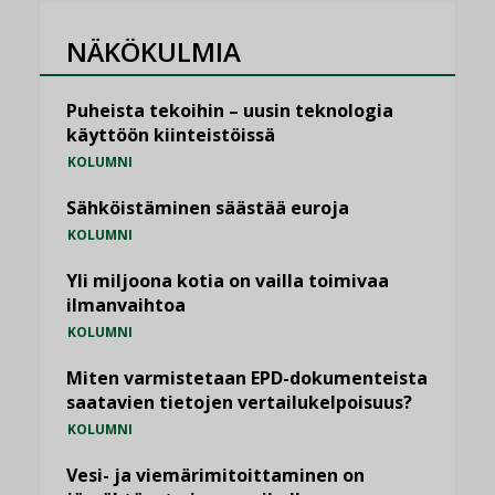
NÄKÖKULMIA
Puheista tekoihin – uusin teknologia
käyttöön kiinteistöissä
KOLUMNI
Sähköistäminen säästää euroja
KOLUMNI
Yli miljoona kotia on vailla toimivaa
ilmanvaihtoa
KOLUMNI
Miten varmistetaan EPD-dokumenteista
saatavien tietojen vertailukelpoisuus?
KOLUMNI
Vesi- ja viemärimitoittaminen on