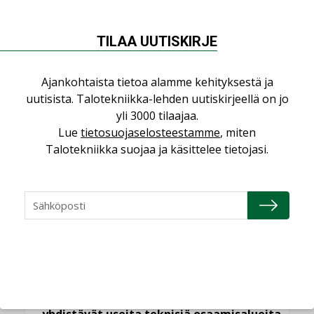
Kaivamattomat
TILAA UUTISKIRJE
menetelmät
vakiinnuttavat
asemansa taloyhtiöissä
Ajankohtaista tietoa alamme kehityksestä ja
uutisista. Talotekniikka-lehden uutiskirjeellä on jo
yli 3000 tilaajaa.
Lue
tietosuojaselosteestamme
, miten
Talotekniikka suojaa ja käsittelee tietojasi.
LUETUIMMAT UUTISET
Viikko
Kuukausi
Datakeskusurakointi on tekniikkalaji
LEHDEN ARTIKKELIT
Jarno Hacklin Cervin yrityskaupasta:
”Asiakkaat hakevat kumppaneita, jotka
yhdistävät useita teknisiä osaamisalueita