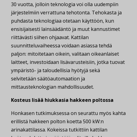
30 vuotta, jolloin teknologia voi olla uudempiin
järjestelmiin verrattuna tehotonta. Tehokasta ja
puhdasta teknologiaa otetaan käyttöön, kun
ensisijaisesti lainsäädäntö ja muut kannustimet
riittävästi siihen ohjaavat. Kattilan
suunnitteluvaiheessa voidaan asiassa tehdä
paljon: mitoitetaan oikein, valitaan oikeanlaiset
laitteet, investoidaan lisävarusteisiin, jotka tuovat
ympäristö- ja taloudellisia hyötyjä sekä
selvitetään säätöautomaation ja
mittausteknologian mahdollisuudet.
Kosteus lisää hiukkasia hakkeen poltossa
Honkasen tutkimuksessa on seurattu myös kahta
erillistä hakkeen polton koetta 500 kW:n
arinakattilassa. Kokeissa tutkittiin kattilan