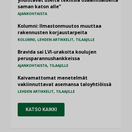
saman katon alle”
AJANKOHTAISTA
Kolumni: Ilmastonmuutos muuttaa
rakennusten korjaustarpeita
,
,
KOLUMNI
LEHDEN ARTIKKELIT
TILAAJILLE
Bravida sai LVI-urakoita koulujen
perusparannushankkeissa
,
AJANKOHTAISTA
TILAAJILLE
Kaivamattomat menetelmät
vakiinnuttavat asemansa taloyhtiöissä
,
LEHDEN ARTIKKELIT
TILAAJILLE
KATSO KAIKKI