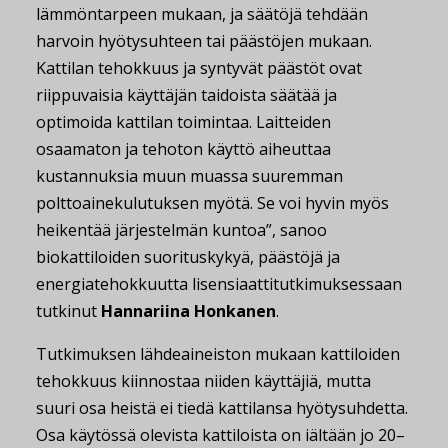
lämmöntarpeen mukaan, ja säätöjä tehdään
harvoin hyötysuhteen tai päästöjen mukaan.
Kattilan tehokkuus ja syntyvät päästöt ovat
riippuvaisia käyttäjän taidoista säätää ja
optimoida kattilan toimintaa. Laitteiden
osaamaton ja tehoton käyttö aiheuttaa
kustannuksia muun muassa suuremman
polttoainekulutuksen myötä. Se voi hyvin myös
heikentää järjestelmän kuntoa”, sanoo
biokattiloiden suorituskykyä, päästöjä ja
energiatehokkuutta lisensiaattitutkimuksessaan
tutkinut
Hannariina Honkanen
.
Tutkimuksen lähdeaineiston mukaan kattiloiden
tehokkuus kiinnostaa niiden käyttäjiä, mutta
suuri osa heistä ei tiedä kattilansa hyötysuhdetta.
Osa käytössä olevista kattiloista on iältään jo 20–