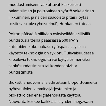
muodostumiseen vaikuttavat keskeisesti
palamisilman ja polttoaineen syöttö sekä arinan
liikkuminen, ja näiden säädöistä pitäisi löytää
toisiinsa sopiva yhdistelmä”, Honkanen toteaa.
Polton päästöjä hillitään nykyisellään erillisillä
puhdistuslaitteilla pääasiassa 500 kW:n
kattiloiden kokoluokasta ylöspäin, ja yleisin
käytetty teknologia on sykloni. Tulevaisuudessa
kilpailevia teknologioita voi löytyä esimerkiksi
sähkösuodattimista tai kondensoivista
puhdistimista.
Biokattilaneuvonnalla edistetään biopolttoaineita
hyödyntävien lämmitysjärjestelmien ja
biokattiloiden energiatehokasta käyttöä.
Neuvonta koskee kaikkia alle yhden megawatin