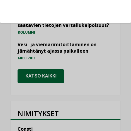
KOLUMNI
Miten varmistetaan EPD-dokumenteista
saatavien tietojen vertailukelpoisuus?
KOLUMNI
Vesi- ja viemärimitoittaminen on
jämähtänyt ajassa paikalleen
MIELIPIDE
KATSO KAIKKI
NIMITYKSET
Consti