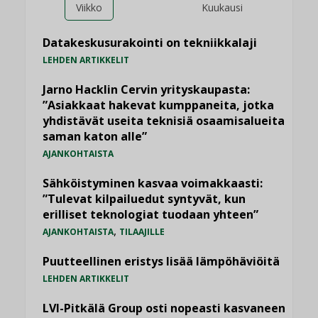
Viikko
Kuukausi
Datakeskusurakointi on tekniikkalaji
LEHDEN ARTIKKELIT
Jarno Hacklin Cervin yrityskaupasta:
”Asiakkaat hakevat kumppaneita, jotka
yhdistävät useita teknisiä osaamisalueita
saman katon alle”
AJANKOHTAISTA
Sähköistyminen kasvaa voimakkaasti:
”Tulevat kilpailuedut syntyvät, kun
erilliset teknologiat tuodaan yhteen”
,
AJANKOHTAISTA
TILAAJILLE
Puutteellinen eristys lisää lämpöhäviöitä
LEHDEN ARTIKKELIT
LVI-Pitkälä Group osti nopeasti kasvaneen