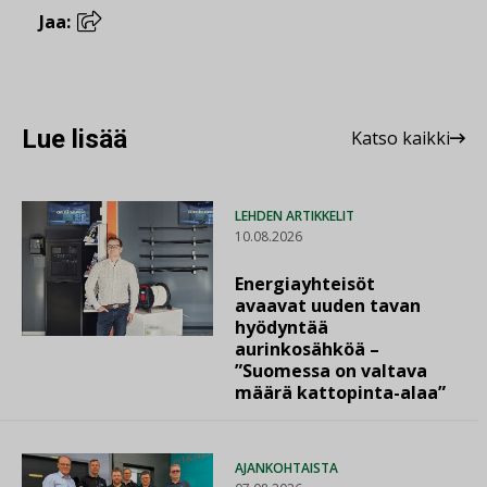
Jaa:
Lue lisää
Katso kaikki
LEHDEN ARTIKKELIT
10.08.2026
Energiayhteisöt
avaavat uuden tavan
hyödyntää
aurinkosähköä –
”Suomessa on valtava
määrä kattopinta-alaa”
AJANKOHTAISTA