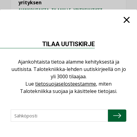
yrityksen
,
,
AJANKOHTAISTA
TILAAJILLE
YRITYSUUTISET
KATSO KAIKKI
TILAA UUTISKIRJE
Ajankohtaista tietoa alamme kehityksestä ja
NÄKÖKULMIA
uutisista. Talotekniikka-lehden uutiskirjeellä on jo
yli 3000 tilaajaa.
Puheista tekoihin – uusin teknologia
Lue
tietosuojaselosteestamme
, miten
käyttöön kiinteistöissä
Talotekniikka suojaa ja käsittelee tietojasi.
KOLUMNI
Sähköistäminen säästää euroja
KOLUMNI
Yli miljoona kotia on vailla toimivaa
ilmanvaihtoa