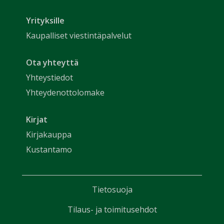
Yrityksille
Kaupalliset viestintäpalvelut
Ota yhteyttä
Yhteystiedot
Yhteydenottolomake
Kirjat
Kirjakauppa
Kustantamo
Tietosuoja
Tilaus- ja toimitusehdot