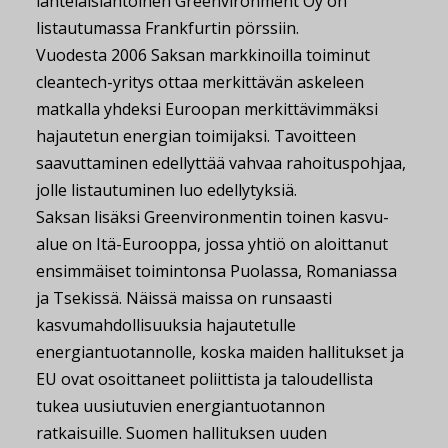
lahtelaislähtöinen Greenvironment Oy on
listautumassa Frankfurtin pörssiin.
Vuodesta 2006 Saksan markkinoilla toiminut
cleantech-yritys ottaa merkittävän askeleen
matkalla yhdeksi Euroopan merkittävimmäksi
hajautetun energian toimijaksi. Tavoitteen
saavuttaminen edellyttää vahvaa rahoituspohjaa,
jolle listautuminen luo edellytyksiä.
Saksan lisäksi Greenvironmentin toinen kasvu-
alue on Itä-Eurooppa, jossa yhtiö on aloittanut
ensimmäiset toimintonsa Puolassa, Romaniassa
ja Tsekissä. Näissä maissa on runsaasti
kasvumahdollisuuksia hajautetulle
energiantuotannolle, koska maiden hallitukset ja
EU ovat osoittaneet poliittista ja taloudellista
tukea uusiutuvien energiantuotannon
ratkaisuille. Suomen hallituksen uuden