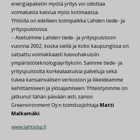
energiapaketin myötä yritys voi odottaa
voimakasta kasvua myös kotimaassa.
Yhtiöllä on edelleen toimipaikka Lahden tiede- ja
yrityspuistossa.
– Asetuimme Lahden tiede- ja yrityspuistoon
vuonna 2002, koska siellä ja koko kaupungissa on
satsattu voimakkaasti kasvuhakuisiin
ympäristöteknologiayrityksiin. Saimme tiede- ja
yrityspuistolta korkealaatuisia palveluja sekä
tukea kansainvälisen verkoston ja liikeideamme
kehittämiseen ja ylösajamiseen. Yhteistyömme on
jatkunut tähän päivään asti, sanoo
Greenvironment Oy:n toimitusjohtaja
Matti
Malkamäki
.
www.lahtisbp.fi