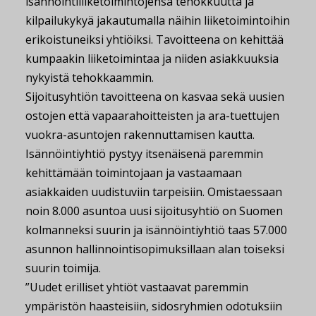
isännöintiliiketoimintojensa tehokkuutta ja
kilpailukykyä jakautumalla näihin liiketoimintoihin
erikoistuneiksi yhtiöiksi. Tavoitteena on kehittää
kumpaakin liiketoimintaa ja niiden asiakkuuksia
nykyistä tehokkaammin.
Sijoitusyhtiön tavoitteena on kasvaa sekä uusien
ostojen että vapaarahoitteisten ja ara-tuettujen
vuokra-asuntojen rakennuttamisen kautta.
Isännöintiyhtiö pystyy itsenäisenä paremmin
kehittämään toimintojaan ja vastaamaan
asiakkaiden uudistuviin tarpeisiin. Omistaessaan
noin 8.000 asuntoa uusi sijoitusyhtiö on Suomen
kolmanneksi suurin ja isännöintiyhtiö taas 57.000
asunnon hallinnointisopimuksillaan alan toiseksi
suurin toimija.
”Uudet erilliset yhtiöt vastaavat paremmin
ympäristön haasteisiin, sidosryhmien odotuksiin