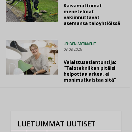
Kaivamattomat
menetelmät
vakiinnuttavat
asemansa taloyhtiöissä
LEHDEN ARTIKKELIT
03.08.2026
Valaistusasiantuntija:
”Talotekniikan pitäisi
helpottaa arkea, ei
monimutkaistaa sitä”
LUETUIMMAT UUTISET