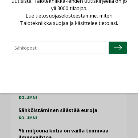
uutisista. Talotekniikka-lehden uutiskirjeellä on jo
vakiinnuttavat asemansa taloyhtiöissä
yli 3000 tilaajaa.
,
LEHDEN ARTIKKELIT
TILAAJILLE
Lue
tietosuojaselosteestamme
, miten
Talotekniikka suojaa ja käsittelee tietojasi.
KATSO KAIKKI
NÄKÖKULMIA
Puheista tekoihin – uusin teknologia
käyttöön kiinteistöissä
KOLUMNI
Sähköistäminen säästää euroja
KOLUMNI
Yli miljoona kotia on vailla toimivaa
ilmanvaihtoa