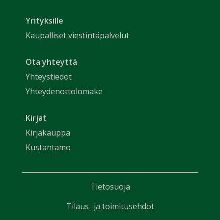
Yrityksille
Kaupalliset viestintäpalvelut
Ota yhteyttä
Yhteystiedot
Yhteydenottolomake
Kirjat
Kirjakauppa
Kustantamo
Tietosuoja
Tilaus- ja toimitusehdot