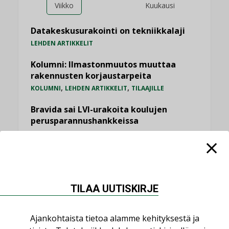
Viikko
Kuukausi
Datakeskusurakointi on tekniikkalaji
LEHDEN ARTIKKELIT
Kolumni: Ilmastonmuutos muuttaa
rakennusten korjaustarpeita
,
,
KOLUMNI
LEHDEN ARTIKKELIT
TILAAJILLE
Bravida sai LVI-urakoita koulujen
perusparannushankkeissa
,
AJANKOHTAISTA
TILAAJILLE
Jarno Hacklin Cervin yrityskaupasta:
”Asiakkaat hakevat kumppaneita, jotka
yhdistävät useita teknisiä osaamisalueita
TILAA UUTISKIRJE
saman katon alle”
AJANKOHTAISTA
Ajankohtaista tietoa alamme kehityksestä ja
Kaivamattomat menetelmät