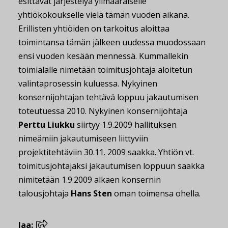
esittävät järjestelyä ylimääräiselle
yhtiökokoukselle vielä tämän vuoden aikana.
Erillisten yhtiöiden on tarkoitus aloittaa
toimintansa tämän jälkeen uudessa muodossaan
ensi vuoden kesään mennessä. Kummallekin
toimialalle nimetään toimitusjohtaja aloitetun
valintaprosessin kuluessa. Nykyinen
konsernijohtajan tehtävä loppuu jakautumisen
toteutuessa 2010. Nykyinen konsernijohtaja
Perttu Liukku
siirtyy 1.9.2009 hallituksen
nimeämiin jakautumiseen liittyviin
projektitehtäviin 30.11. 2009 saakka. Yhtiön vt.
toimitusjohtajaksi jakautumisen loppuun saakka
nimitetään 1.9.2009 alkaen konsernin
talousjohtaja
Hans Sten
oman toimensa ohella.
Jaa: