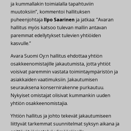
ja kummallakin toimialalla tapahtuviin
muutoksiin”, kommentoi hallituksen
puheenjohtaja
Ilpo Saarinen
ja jatkaa: ”Avaran
hallitus myös katsoo tulevan mallin antavan
paremmat edellytykset tulevien yhtiöiden
kasvulle.”
Avara Suomi Oy:n hallitus ehdottaa yhtiön
osakkeenomistajille jakautumista, jotta yhtiöt
voisivat paremmin vastata toimintaympäristön ja
asiakkaiden vaatimuksiin. Jakautumisen
seurauksena konsernirakenne purkautuu.
Nykyiset omistajat olisivat kummankin uuden
yhtiön osakkeenomistajia.
Yhtiön hallitus ja johto tekevät jakautumiseen
liittyvät tarkemmat suunnitelmat syksyn aikana ja