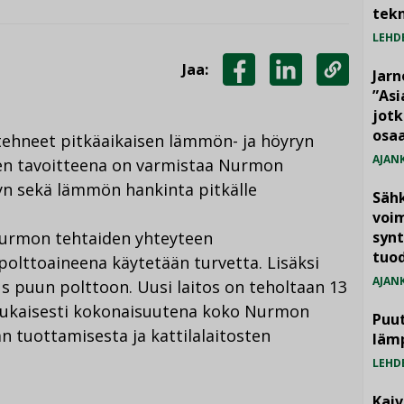
tekn
LEHD
Jaa:
Jarn
JAA
JAA
KOPIOI
”As
jotk
FACEBOOKISSA
LINKEDINISSÄ
LINKKI
osaa
tehneet pitkäaikaisen lämmön- ja höyryn
AJAN
n tavoitteena on varmistaa Nurmon
yn sekä lämmön hankinta pitkälle
Säh
voim
Nurmon tehtaiden yhteyteen
synt
tuo
polttoaineena käytetään turvetta. Lisäksi
AJAN
us puun polttoon. Uusi laitos on teholtaan 13
ukaisesti kokonaisuutena koko Nurmon
Puut
 tuottamisesta ja kattilalaitosten
läm
LEHD
Kai