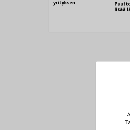
yrityksen
Puutte
lisää 
A
Ta