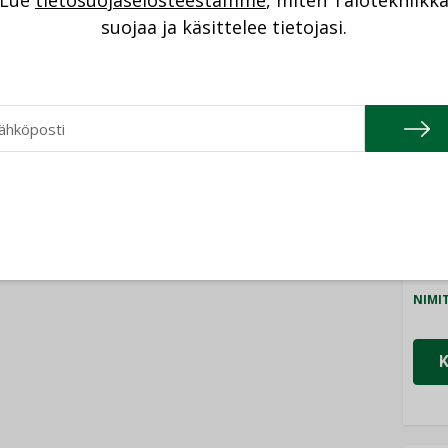
Lue
tietosuojaselosteestamme
, miten Talotekniikk
NI
suojaa ja käsittelee tietojasi.
Cons
NIMI
Refa
NIMI
Gra
NIMI
Schn
NIMI