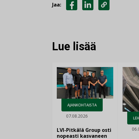
Jaa:
JAA
JAA
KOPIOI
FACEBOOKISSA
LINKEDINISSÄ
LINKKI
Lue lisää
AJANKOHTAISTA
07.08.2026
LEH
06.
LVI-Pitkälä Group osti
nopeasti kasvaneen