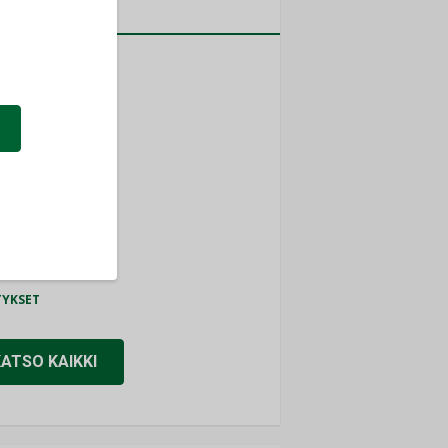
a
MITYKSET
ti
TYKSET
ir
TYKSET
nlund Oy
TYKSET
eider Electric
TYKSET
KATSO KAIKKI