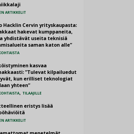
iikkalaji
EN ARTIKKELIT
o Hacklin Cervin yrityskaupasta:
iakkaat hakevat kumppaneita,
a yhdistävät useita teknisiä
misalueita saman katon alle”
KOHTAISTA
köistyminen kasvaa
akkaasti: ”Tulevat kilpailuedut
yvät, kun erilliset teknologiat
daan yhteen”
,
KOHTAISTA
TILAAJILLE
teellinen eristys lisää
pöhäviöitä
EN ARTIKKELIT
vamattomat menetelmät