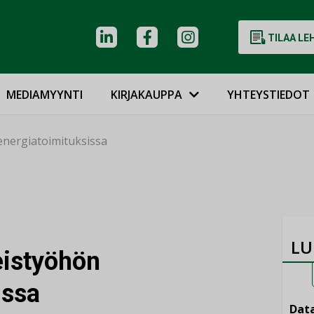
TILAA LE
MEDIAMYYNTI
KIRJAKAUPPA
YHTEYSTIEDOT
energiatoimituksissa
LU
eistyöhön
issa
Data