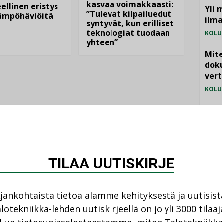
kasvaa voimakkaasti:
ellinen eristys
Yli 
”Tulevat kilpailuedut
lämpöhäviöitä
ilm
syntyvät, kun erilliset
teknologiat tuodaan
KOLU
yhteen”
Mite
doku
vert
KOLU
Vesi
jämä
MIELI
TILAA UUTISKIRJE
jankohtaista tietoa alamme kehityksestä ja uutisist
lotekniikka-lehden uutiskirjeellä on jo yli 3000 tilaaj