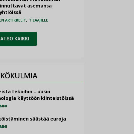
iinnuttavat asemansa
yhtiöissä
,
EN ARTIKKELIT
TILAAJILLE
KATSO KAIKKI
KÖKULMIA
ista tekoihin – uusin
ologia käyttöön kiinteistöissä
MNI
öistäminen säästää euroja
MNI