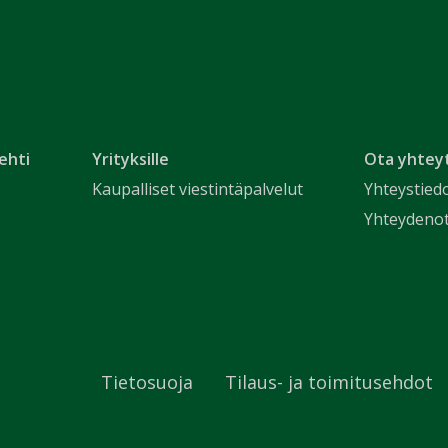
ehti
Yrityksille
Ota yhtey
Kaupalliset viestintäpalvelut
Yhteystied
Yhteydeno
Tietosuoja
Tilaus- ja toimitusehdot