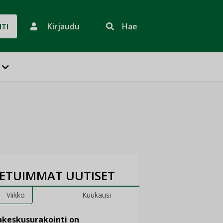
Kirjaudu
Hae
HTI
ETUIMMAT UUTISET
Viikko
Kuukausi
keskusurakointi on