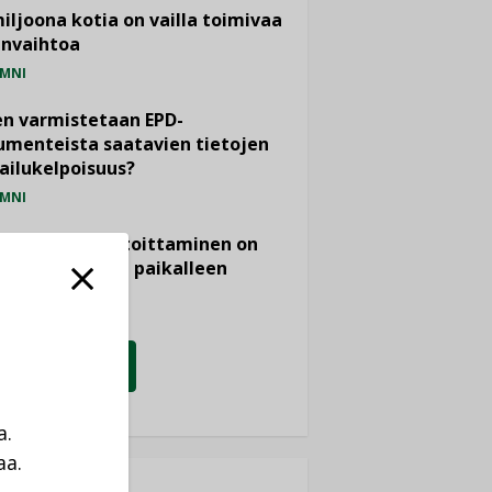
miljoona kotia on vailla toimivaa
anvaihtoa
MNI
n varmistetaan EPD-
menteista saatavien tietojen
ailukelpoisuus?
MNI
- ja viemärimitoittaminen on
htänyt ajassa paikalleen
PIDE
KATSO KAIKKI
a.
aa.