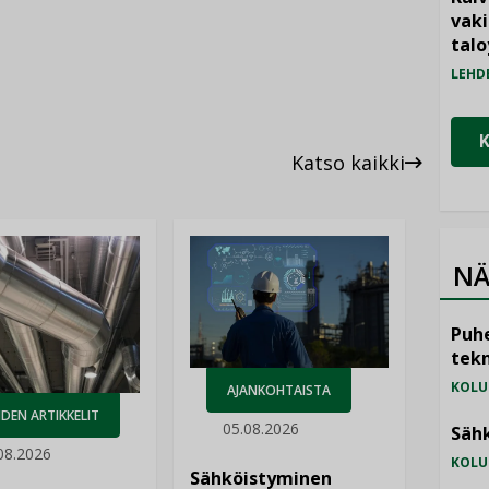
vak
talo
LEHD
Katso kaikki
NÄ
Puhe
tekn
KOLU
AJANKOHTAISTA
DEN ARTIKKELIT
05.08.2026
Sähk
08.2026
KOLU
Sähköistyminen