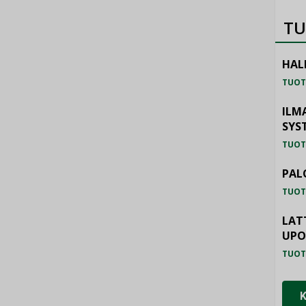
TU
HAL
TUOT
ILM
SYS
TUOT
PAL
TUOT
LAT
UP
TUOT