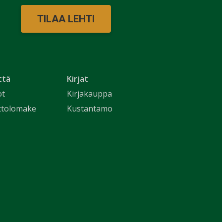
TILAA LEHTI
ttä
Kirjat
ot
Kirjakauppa
ttolomake
Kustantamo