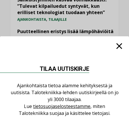
”Tulevat kilpailuedut syntyvät, kun
erilliset teknologiat tuodaan yhteen”
,
AJANKOHTAISTA
TILAAJILLE
Puutteellinen eristys lisää lämpöhäviöitä
LEHDEN ARTIKKELIT
Kaivamattomat menetelmät
vakiinnuttavat asemansa taloyhtiöissä
,
LEHDEN ARTIKKELIT
TILAAJILLE
TILAA UUTISKIRJE
KATSO KAIKKI
Ajankohtaista tietoa alamme kehityksestä ja
uutisista. Talotekniikka-lehden uutiskirjeellä on jo
yli 3000 tilaajaa.
Lue
tietosuojaselosteestamme
, miten
Talotekniikka suojaa ja käsittelee tietojasi.
NÄKÖKULMIA