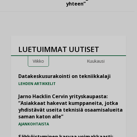
yhteen”
LUETUIMMAT UUTISET
Viikko
Kuukausi
Datakeskusurakointi on tekniikkalaji
LEHDEN ARTIKKELIT
Jarno Hacklin Cervin yrityskaupasta:
”Asiakkaat hakevat kumppaneita, jotka
yhdistävät useita teknisiä osaamisalueita
saman katon alle”
AJANKOHTAISTA
Sähköistyminen kasvaa voimakkaasti: