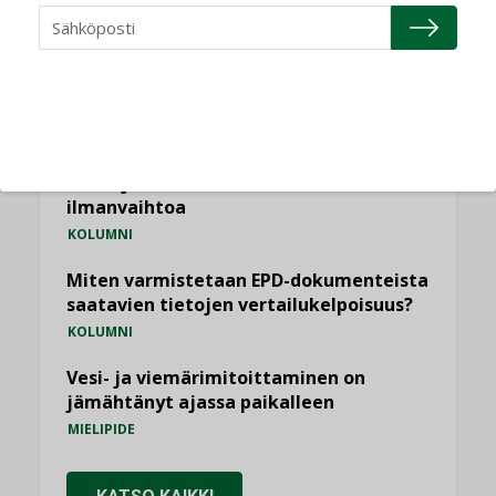
Puheista tekoihin – uusin teknologia
käyttöön kiinteistöissä
KOLUMNI
Sähköistäminen säästää euroja
KOLUMNI
Yli miljoona kotia on vailla toimivaa
ilmanvaihtoa
KOLUMNI
Miten varmistetaan EPD-dokumenteista
saatavien tietojen vertailukelpoisuus?
KOLUMNI
Vesi- ja viemärimitoittaminen on
jämähtänyt ajassa paikalleen
MIELIPIDE