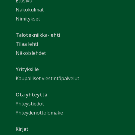
Etusivu
Näkökulmat
Nimitykset
Talotekniikka-lehti
Tilaa lehti
Näköislehdet
Yrityksille
Kaupalliset viestintäpalvelut
Ota yhteyttä
Yhteystiedot
Yhteydenottolomake
Kirjat