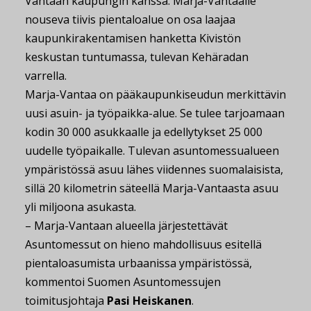
Vantaan kaupungin kanssa. Marja-Vantaalle
nouseva tiivis pientaloalue on osa laajaa
kaupunkirakentamisen hanketta Kivistön
keskustan tuntumassa, tulevan Kehäradan
varrella.
Marja-Vantaa on pääkaupunkiseudun merkittävin
uusi asuin- ja työpaikka-alue. Se tulee tarjoamaan
kodin 30 000 asukkaalle ja edellytykset 25 000
uudelle työpaikalle. Tulevan asuntomessualueen
ympäristössä asuu lähes viidennes suomalaisista,
sillä 20 kilometrin säteellä Marja-Vantaasta asuu
yli miljoona asukasta.
– Marja-Vantaan alueella järjestettävät
Asuntomessut on hieno mahdollisuus esitellä
pientaloasumista urbaanissa ympäristössä,
kommentoi Suomen Asuntomessujen
toimitusjohtaja
Pasi Heiskanen
.