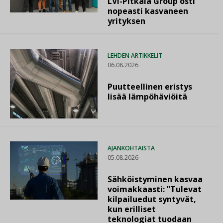
LVI-Pitkälä Group osti
nopeasti kasvaneen
yrityksen
LEHDEN ARTIKKELIT
06.08.2026
Puutteellinen eristys
lisää lämpöhäviöitä
AJANKOHTAISTA
05.08.2026
Sähköistyminen kasvaa
voimakkaasti: ”Tulevat
kilpailuedut syntyvät,
kun erilliset
teknologiat tuodaan