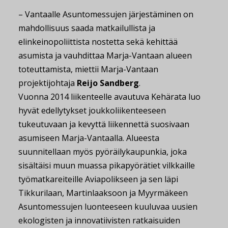
– Vantaalle Asuntomessujen järjestäminen on
mahdollisuus saada matkailullista ja
elinkeinopoliittista nostetta sekä kehittää
asumista ja vauhdittaa Marja-Vantaan alueen
toteuttamista, miettii Marja-Vantaan
projektijohtaja
Reijo Sandberg
.
Vuonna 2014 liikenteelle avautuva Kehärata luo
hyvät edellytykset joukkoliikenteeseen
tukeutuvaan ja kevyttä liikennettä suosivaan
asumiseen Marja-Vantaalla. Alueesta
suunnitellaan myös pyöräilykaupunkia, joka
sisältäisi muun muassa pikapyörätiet vilkkaille
työmatkareiteille Aviapolikseen ja sen läpi
Tikkurilaan, Martinlaaksoon ja Myyrmäkeen
Asuntomessujen luonteeseen kuuluvaa uusien
ekologisten ja innovatiivisten ratkaisuiden