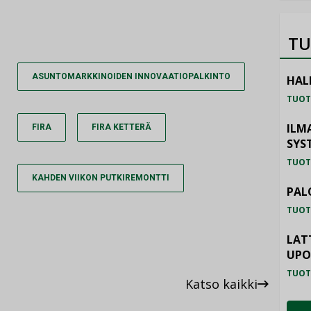
TU
ASUNTOMARKKINOIDEN INNOVAATIOPALKINTO
HAL
TUOT
ILM
FIRA
FIRA KETTERÄ
SYS
TUOT
KAHDEN VIIKON PUTKIREMONTTI
PAL
TUOT
LAT
UP
TUOT
Katso kaikki