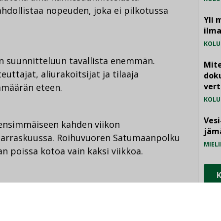
hdollistaa nopeuden, joka ei pilkotussa
Yli 
ilm
KOLU
n suunnitteluun tavallista enemmän.
Mite
uttajat, aliurakoitsijat ja tilaaja
doku
vert
ämäärän eteen.
KOLU
Vesi
 ensimmäiseen kahden viikon
jämä
marraskuussa. Roihuvuoren Satumaanpolku
MIELI
n poissa kotoa vain kaksi viikkoa.
suntojen sisällä: purkutyöt, vaihdettiin
lpyhuoneet. Remontti valmistui aikataulussa
estä tavoitehinnasta pystyttiin säästämään