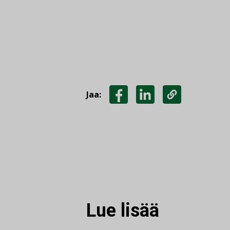
Jaa:
JAA
JAA
KOPIOI
FACEBOOKISSA
LINKEDINISSÄ
LINKKI
Lue lisää