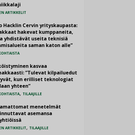
iikkalaji
EN ARTIKKELIT
o Hacklin Cervin yrityskaupasta:
iakkaat hakevat kumppaneita,
a yhdistävät useita teknisiä
misalueita saman katon alle”
KOHTAISTA
köistyminen kasvaa
akkaasti: ”Tulevat kilpailuedut
yvät, kun erilliset teknologiat
daan yhteen”
,
KOHTAISTA
TILAAJILLE
vamattomat menetelmät
iinnuttavat asemansa
yhtiöissä
,
EN ARTIKKELIT
TILAAJILLE