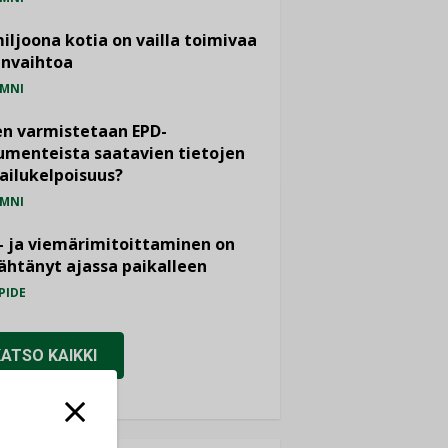
miljoona kotia on vailla toimivaa
anvaihtoa
MNI
n varmistetaan EPD-
menteista saatavien tietojen
ailukelpoisuus?
MNI
- ja viemärimitoittaminen on
htänyt ajassa paikalleen
PIDE
KATSO KAIKKI