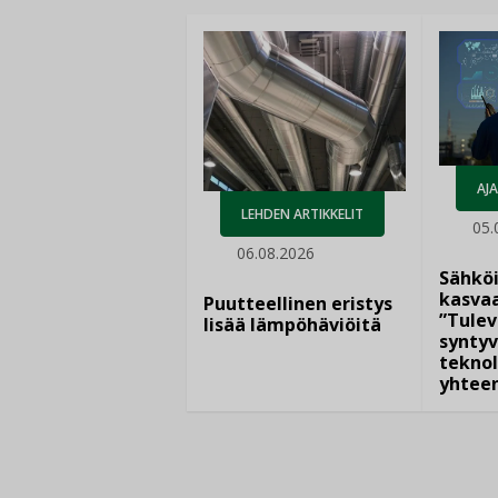
AJ
LEHDEN ARTIKKELIT
05.
06.08.2026
Sähkö
kasvaa
Puutteellinen eristys
”Tulev
lisää lämpöhäviöitä
syntyv
teknol
yhtee