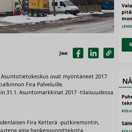
Vala
pitä
mon
LEHD
Jaa:
JAA
JAA
KOPIOI
FACEBOOKISSA
LINKEDINISSÄ
LINKKI
 Asuntotietokeskus ovat myöntäneet 2017
NÄ
lkinnon Fira Palveluille.
iin 31.1. Asuntomarkkinat 2017 -tilaisuudessa
Puhe
tekn
KOLU
udenlaisen Fira Ketterä -putkiremontin,
Sähk
suutena aina hankesuunnittelusta
KOLU