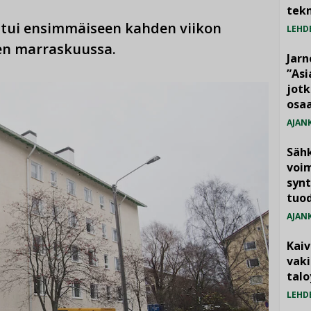
tekn
ntui ensimmäiseen kahden viikon
LEHD
en marraskuussa.
Jarn
”As
jotk
osaa
AJAN
Säh
voim
synt
tuo
AJAN
Kai
vak
talo
LEHD