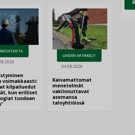
ANKOHTAISTA
LEHDEN ARTIKKELIT
08.2026
04.08.2026
istyminen
Kaivamattomat
 voimakkaasti:
menetelmät
at kilpailuedut
vakiinnuttavat
ät, kun erilliset
asemansa
ogiat tuodaan
taloyhtiöissä
n”