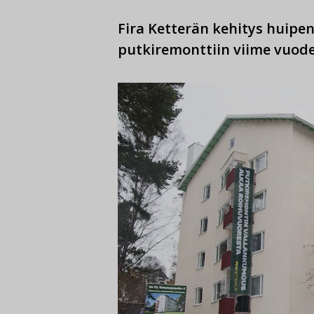
Fira Ketterän kehitys huipe
putkiremonttiin viime vuod