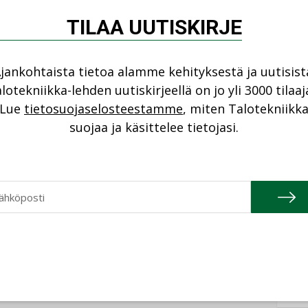
NI
TILAA UUTISKIRJE
Cons
konseptillaan muuttamaan rakennusalalla
jankohtaista tietoa alamme kehityksestä ja uutisist
erässä yhdistävät hienosti asukaslähtöisyys,
NIMI
lotekniikka-lehden uutiskirjeellä on jo yli 3000 tilaaj
rvioi Tekesin johtaja
Mika Lautanala
.
Refa
Lue
tietosuojaselosteestamme
, miten Talotekniikk
suojaa ja käsittelee tietojasi.
NIMI
dokkaat olivat Hoasin Kämppishaku ja SRV
Gra
NIMI
Schn
untosäätiö Hoasin Kämppishaku on
NIMI
usalan innovaatio, joka mahdollistaa
tämällä solu- ja kaveriasumisen parhaat