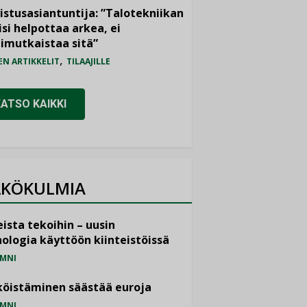
istusasiantuntija: ”Talotekniikan
isi helpottaa arkea, ei
imutkaistaa sitä”
,
EN ARTIKKELIT
TILAAJILLE
KATSO KAIKKI
KÖKULMIA
ista tekoihin – uusin
ologia käyttöön kiinteistöissä
MNI
öistäminen säästää euroja
MNI