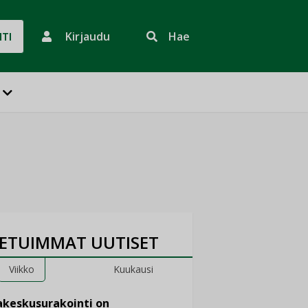
Kirjaudu
Hae
HTI
ETUIMMAT UUTISET
Viikko
Kuukausi
keskusurakointi on