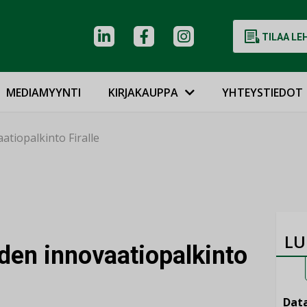
TILAA LE
MEDIAMYYNTI
KIRJAKAUPPA
YHTEYSTIEDOT
tiopalkinto Firalle
LU
en innovaatiopalkinto
Data