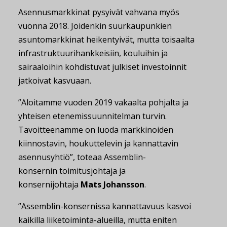
Asennusmarkkinat pysyivät vahvana myös
vuonna 2018. Joidenkin suurkaupunkien
asuntomarkkinat heikentyivät, mutta toisaalta
infrastruktuurihankkeisiin, kouluihin ja
sairaaloihin kohdistuvat julkiset investoinnit
jatkoivat kasvuaan.
”Aloitamme vuoden 2019 vakaalta pohjalta ja
yhteisen etenemissuunnitelman turvin.
Tavoitteenamme on luoda markkinoiden
kiinnostavin, houkuttelevin ja kannattavin
asennusyhtiö”, toteaa Assemblin-
konsernin toimitusjohtaja ja
konsernijohtaja
Mats Johansson
.
”Assemblin-konsernissa kannattavuus kasvoi
kaikilla liiketoiminta-alueilla, mutta eniten