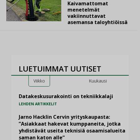
Kaivamattomat
menetelmät
vakiinnuttavat
asemansa taloyhtiöissä
LUETUIMMAT UUTISET
Viikko
Kuukausi
Datakeskusurakointi on tekniikkalaji
LEHDEN ARTIKKELIT
Jarno Hacklin Cervin yrityskaupasta:
”Asiakkaat hakevat kumppaneita, jotka
yhdistävät useita teknisiä osaamisalueita
saman katon alle”