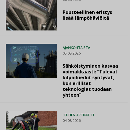
Puutteellinen eristys
lisää lämpöhäviöitä
AJANKOHTAISTA
05.08.2026
Sähköistyminen kasvaa
voimakkaasti: ”Tulevat
kilpailuedut syntyvät,
kun erilliset
teknologiat tuodaan
yhteen”
LEHDEN ARTIKKELIT
04.08.2026