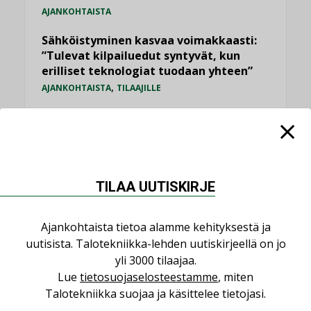
AJANKOHTAISTA
Sähköistyminen kasvaa voimakkaasti:
”Tulevat kilpailuedut syntyvät, kun
erilliset teknologiat tuodaan yhteen”
,
AJANKOHTAISTA
TILAAJILLE
Kaivamattomat menetelmät
vakiinnuttavat asemansa taloyhtiöissä
,
LEHDEN ARTIKKELIT
TILAAJILLE
Puutteellinen eristys lisää lämpöhäviöitä
TILAA UUTISKIRJE
LEHDEN ARTIKKELIT
Ajankohtaista tietoa alamme kehityksestä ja
KATSO KAIKKI
uutisista. Talotekniikka-lehden uutiskirjeellä on jo
yli 3000 tilaajaa.
Lue
tietosuojaselosteestamme
, miten
Talotekniikka suojaa ja käsittelee tietojasi.