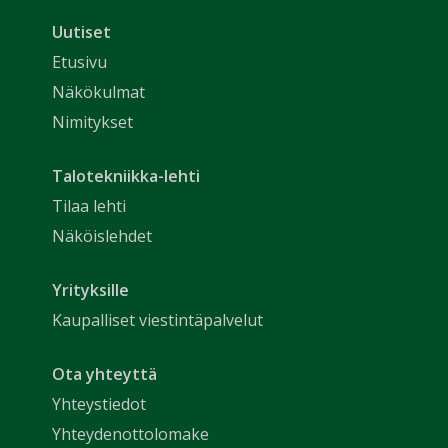
Uutiset
Etusivu
Näkökulmat
Nimitykset
Talotekniikka-lehti
Tilaa lehti
Näköislehdet
Yrityksille
Kaupalliset viestintäpalvelut
Ota yhteyttä
Yhteystiedot
Yhteydenottolomake