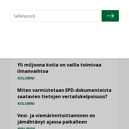
NÄKÖKULMIA
Puheista tekoihin – uusin teknologia
käyttöön kiinteistöissä
KOLUMNI
Sähköistäminen säästää euroja
KOLUMNI
Yli miljoona kotia on vailla toimivaa
ilmanvaihtoa
KOLUMNI
Miten varmistetaan EPD-dokumenteista
saatavien tietojen vertailukelpoisuus?
KOLUMNI
Vesi- ja viemärimitoittaminen on
jämähtänyt ajassa paikalleen
MIELIPIDE