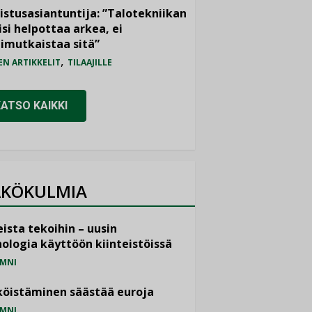
istusasiantuntija: ”Talotekniikan
isi helpottaa arkea, ei
imutkaistaa sitä”
,
EN ARTIKKELIT
TILAAJILLE
KATSO KAIKKI
KÖKULMIA
ista tekoihin – uusin
ologia käyttöön kiinteistöissä
MNI
öistäminen säästää euroja
MNI