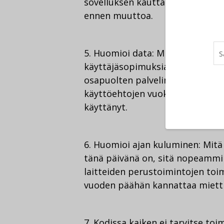
sovelluksen kautta. Lisäksi on hy
ennen muuttoa.
5. Huomioi data: Mistä älykotisi
käyttäjäsopimuksia olet tehnyt?
osapuolten palvelimilta, varmist
käyttöehtojen vuoksi. Muista ker
käyttänyt.
6. Huomioi ajan kuluminen: Mit
tänä päivänä on, sitä nopeammin
laitteiden perustoimintojen toi
vuoden päähän kannattaa mietti
7. Kodissa kaiken ei tarvitse toi