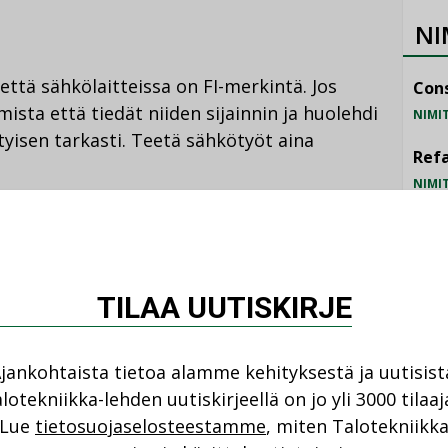
NI
 että sähkölaitteissa on FI-merkintä. Jos
Cons
mista että tiedät niiden sijainnin ja huolehdi
NIMI
tyisen tarkasti. Teetä sähkötyöt aina
Refa
NIMI
Gra
 myös ilman älyä. Esimerkiksi perinteisten
NIMI
kalle asennettavat ja näkyvät älykkäät
lusteita, jotka toimivat perinteisinä myös
Schn
TILAA UUTISKIRJE
ongelmia asunnon myynnin yhteydessä.
NIMI
jankohtaista tietoa alamme kehityksestä ja uutisist
nnettujen älykkäiden sähkölaitteiden
lotekniikka-lehden uutiskirjeellä on jo yli 3000 tilaaj
le onnistuu ongelmitta esimerkiksi
Lue
tietosuojaselosteestamme
, miten Talotekniikk