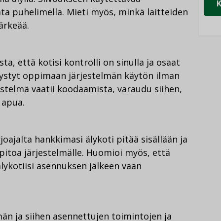
ata puhelimella. Mieti myös, minkä laitteiden
ärkeää.
sta, että kotisi kontrolli on sinulla ja osaat
 pystyt oppimaan järjestelmän käytön ilman
rjestelmä vaatii koodaamista, varaudu siihen,
 apua.
rjoajalta hankkimasi älykoti pitää sisällään ja
äpitoa järjestelmälle. Huomioi myös, että
älykotiisi asennuksen jälkeen vaan
lmän ja siihen asennettujen toimintojen ja