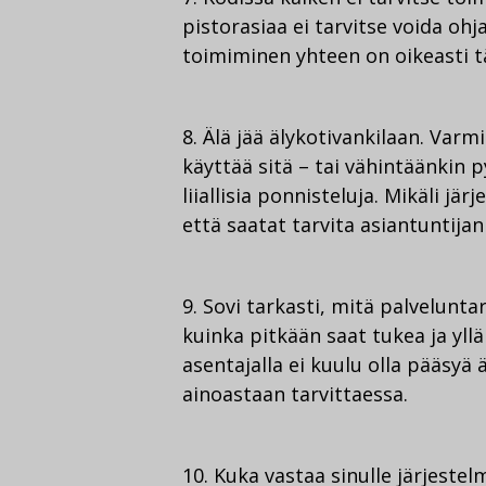
pistorasiaa ei tarvitse voida ohj
toimiminen yhteen on oikeasti t
8. Älä jää älykotivankilaan. Varmi
käyttää sitä – tai vähintäänkin
liiallisia ponnisteluja. Mikäli jä
että saatat tarvita asiantuntijan
9. Sovi tarkasti, mitä palvelunta
kuinka pitkään saat tukea ja yll
asentajalla ei kuulu olla pääsyä 
ainoastaan tarvittaessa.
10. Kuka vastaa sinulle järjeste