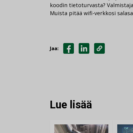
koodin tietoturvasta? Valmistaja
Muista pitää wifi-verkkosi salas
Jaa:
JAA
JAA
KOPIOI
FACEBOOKISSA
LINKEDINISSÄ
LINKKI
Lue lisää