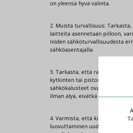
on yleensä hyvä valinta.
2. Muista turvallisuus: Tarkasta,
laitteita asennetaan piiloon, var
niiden sähköturvallisuudesta eri
sähköasentajalla.
3. Tarkasta, että ratkaisu toimii
kytkinten tai pistorasioiden pai
sähkökalusteet ovat standardika
ilman älyä, eivätkä ne aiheuta 
A
4. Varmista, että kiinteästi ase
Ta
luovuttaminen uudelle omistajal