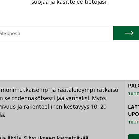
vä varmistaa, että laitteet voidaan nollata
suojaa ja käsittelee tietojasi.
TU
 käyttämä data tulee ja mitä
HAL
 Mikäli älykotisi hakee dataa kolmannen
TUOT
a että et jää ”nalkkiin” vanhaan asuntoosi
ILM
toa asunnon ostajalle ratkaisuista, joita olet
SYS
TUOT
PAL
ä monimutkaisempi ja räätälöidympi ratkaisu
TUOT
 se todennäköisesti jää vanhaksi. Myös
mivuus ja rakenteellinen kestävyys 10–20
LAT
UP
ä.
TUOT
mia älyllä. Siivoukseen käytettävää