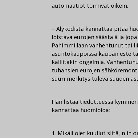
automaatiot toimivat oikein.
– Älykodista kannattaa pitää huo
loistava eurojen säästäjä ja jop
Pahimmillaan vanhentunut tai lii
asuntokaupoissa kaupan este tai 
kalliitakin ongelmia. Vanhentun
tuhansien eurojen sähköremontin,
suuri merkitys tulevaisuuden as
Hän listaa tiedotteessa kymmene
kannattaa huomioida:
1. Mikäli olet kuullut siitä, ni