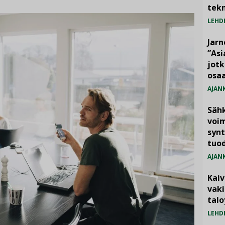
tekn
LEHD
Jarn
”As
jotk
osaa
AJAN
Säh
voim
synt
tuo
AJAN
Kai
vak
talo
LEHD