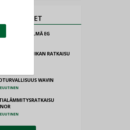
OTEUUTISET
LINTAJÄRJESTELMÄ EG
EUUTINEN
ASTOINTITEKNIIKAN RATKAISU
TEMAIR
EUUTINEN
OTURVALLISUUS WAVIN
EUUTINEN
TIALÄMMITYSRATKAISU
ONOR
EUUTINEN