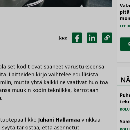
Vala
pitä
mon
LEHD
Jaa:
JAA
JAA
KOPIOI
FACEBOOKISSA
LINKEDINISSÄ
LINKKI
laiset kodit ovat saaneet varustukseensa
ta. Laitteiden kirjo vaihtelee edullisista
NÄ
lmiin, mutta yhtä kaikki ne vaativat huoltoa
hansa muukin kodin tekniikka, kerrotaan
Puhe
.
tekn
KOLU
 tuotepäällikkö
Juhani Hallamaa
vinkkaa,
Sähk
 syytä tarkistaa, että asennetut
KOLU