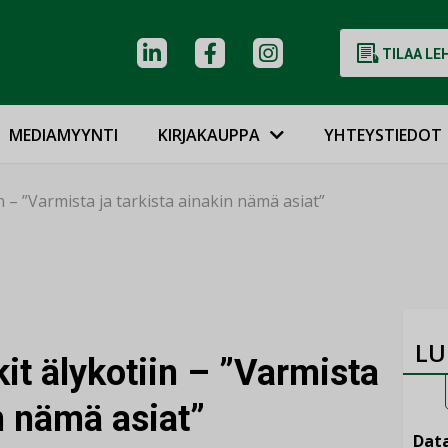
TILAA LE
MEDIAMYYNTI
KIRJAKAUPPA
YHTEYSTIEDOT
in – ”Varmista ja tarkista ainakin nämä asiat”
LU
kit älykotiin – ”Varmista
in nämä asiat”
Data