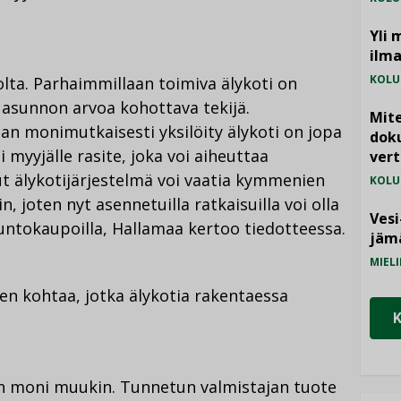
Yli 
ilm
KOLU
lta. Parhaimmillaan toimiva älykoti on
a asunnon arvoa kohottava tekijä.
Mite
an monimutkaisesti yksilöity älykoti on jopa
doku
myyjälle rasite, joka voi aiheuttaa
vert
ut älykotijärjestelmä voi vaatia kymmenien
KOLU
 joten nyt asennetuilla ratkaisuilla voi olla
Vesi
untokaupoilla, Hallamaa kertoo tiedotteessa.
jämä
MIELI
n kohtaa, jotka älykotia rakentaessa
in on moni muukin. Tunnetun valmistajan tuote