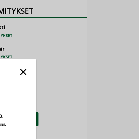
MITYKSET
ti
TYKSET
ir
TYKSET
nlund Oy
TYKSET
eider Electric
TYKSET
a.
KATSO KAIKKI
aa.
a