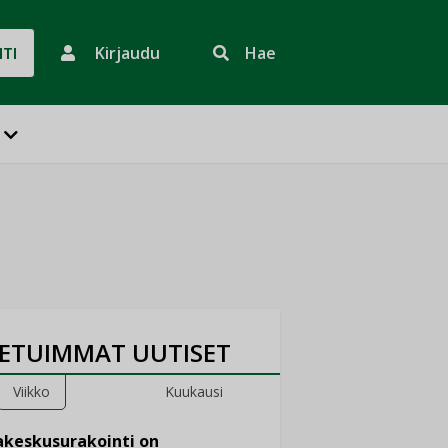
Kirjaudu
Hae
HTI
ETUIMMAT UUTISET
Viikko
Kuukausi
keskusurakointi on