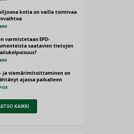
miljoona kotia on vailla toimivaa
anvaihtoa
MNI
n varmistetaan EPD-
menteista saatavien tietojen
ailukelpoisuus?
MNI
- ja viemärimitoittaminen on
htänyt ajassa paikalleen
PIDE
KATSO KAIKKI