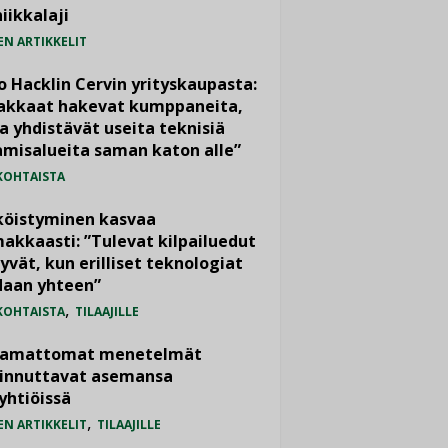
iikkalaji
EN ARTIKKELIT
o Hacklin Cervin yrityskaupasta:
iakkaat hakevat kumppaneita,
a yhdistävät useita teknisiä
misalueita saman katon alle”
KOHTAISTA
köistyminen kasvaa
akkaasti: ”Tulevat kilpailuedut
yvät, kun erilliset teknologiat
daan yhteen”
,
KOHTAISTA
TILAAJILLE
vamattomat menetelmät
iinnuttavat asemansa
yhtiöissä
,
EN ARTIKKELIT
TILAAJILLE