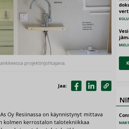
doku
vert
KOLU
Vesi
jämä
MIELI
ankkeessa projektinjohtajana.
Jaa:
JAA
JAA
KOPIOI
NI
FACEBOOKISSA
LINKEDINISSÄ
LINKKI
a As Oy Resiinassa on käynnistynyt mittava
Cons
an kolmen kerrostalon talotekniikkaa
NIMI