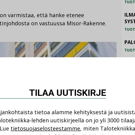
TUOT
 on varmistaa, että hanke etenee
ILM
SYS
ektinjohdosta on vastuussa Misor-Rakenne.
TUOT
PAL
TUOT
LAT
UP
TUOT
TILAA UUTISKIRJE
jankohtaista tietoa alamme kehityksestä ja uutisist
lotekniikka-lehden uutiskirjeellä on jo yli 3000 tilaaj
Lue
tietosuojaselosteestamme
, miten Talotekniikk