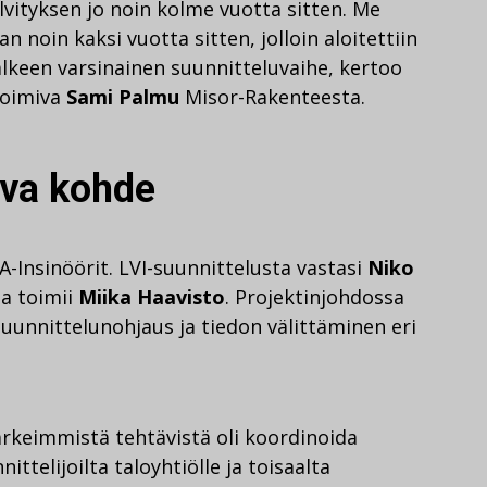
elvityksen jo noin kolme vuotta sitten. Me
noin kaksi vuotta sitten, jolloin aloitettiin
jälkeen varsinainen suunnitteluvaihe, kertoo
toimiva
Sami Palmu
Misor-Rakenteesta.
ava kohde
A-Insinöörit. LVI-suunnittelusta vastasi
Niko
na toimii
Miika Haavisto
. Projektinjohdossa
suunnittelunohjaus ja tiedon välittäminen eri
ärkeimmistä tehtävistä oli koordinoida
ittelijoilta taloyhtiölle ja toisaalta