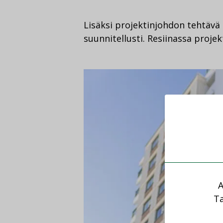
Lisäksi projektinjohdon tehtävä
suunnitellusti. Resiinassa proj
A
Ta