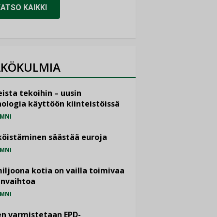
KATSO KAIKKI
KÖKULMIA
ista tekoihin – uusin
ologia käyttöön kiinteistöissä
MNI
öistäminen säästää euroja
MNI
miljoona kotia on vailla toimivaa
anvaihtoa
MNI
n varmistetaan EPD-