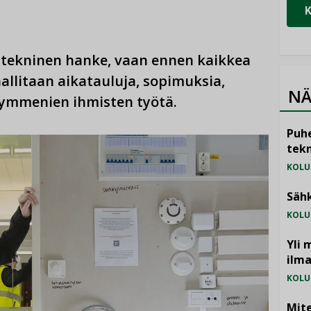
ä tekninen hanke, vaan ennen kaikkea
allitaan aikatauluja, sopimuksia,
NÄ
 kymmenien ihmisten työtä.
Puhe
tekn
KOLU
Sähk
KOLU
Yli 
ilm
KOLU
Mite