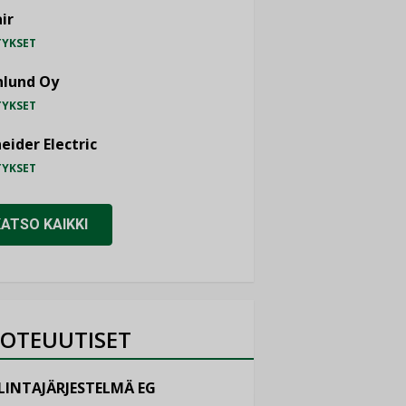
ir
TYKSET
nlund Oy
TYKSET
eider Electric
TYKSET
KATSO KAIKKI
OTEUUTISET
LINTAJÄRJESTELMÄ EG