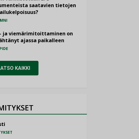
menteista saatavien tietojen
ailukelpoisuus?
MNI
- ja viemärimitoittaminen on
htänyt ajassa paikalleen
PIDE
KATSO KAIKKI
MITYKSET
ti
TYKSET