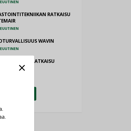
EUUTINEN
ASTOINTITEKNIIKAN RATKAISU
TEMAIR
EUUTINEN
OTURVALLISUUS WAVIN
EUUTINEN
TIALÄMMITYSRATKAISU
ONOR
EUUTINEN
KATSO KAIKKI
a.
aa.
a