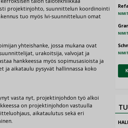
kerroksisen talon talotekniikkaa
Refa
sti projektinjohto, suunnittelun koordinointi
NIMI
rakennus tuo myös lvi-suunnitteluun omat
Gra
NIMI
oimijan yhteishanke, jossa mukana ovat
Schn
suunnittelijat, urakoitsija, valvojat ja
NIMI
vastaa hankkeessa myös sopimusasioista ja
t ja aikataulu pysyvät hallinnassa koko
nyt vasta nyt, projektinjohdon työ alkoi
nkkeessa on projektinjohdon vastuulla
TU
itteluohjaus, aikataulutus sekä eri
inen.
HAL