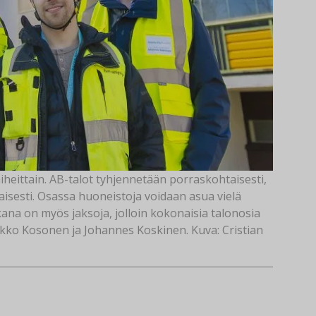
heittain. AB-talot tyhjennetään porraskohtaisesti,
taisesti. Osassa huoneistoja voidaan asua vielä
ana on myös jaksoja, jolloin kokonaisia talonosia
ikko Kosonen ja Johannes Koskinen. Kuva: Cristian