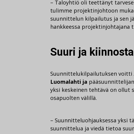
– Taloyhtiö oli teettänyt tarves
tulimme projektinjohtoon mukaan 
suunnittelun kilpailutus ja sen 
hankkeessa projektinjohtajana 
Suuri ja kiinnost
Suunnittelukilpailutuksen voitti 
Luomalahti ja
pääsuunnittelija
yksi keskeinen tehtävä on ollut 
osapuolten välillä.
– Suunnitteluohjauksessa yksi t
suunnittelua ja viedä tietoa suunn