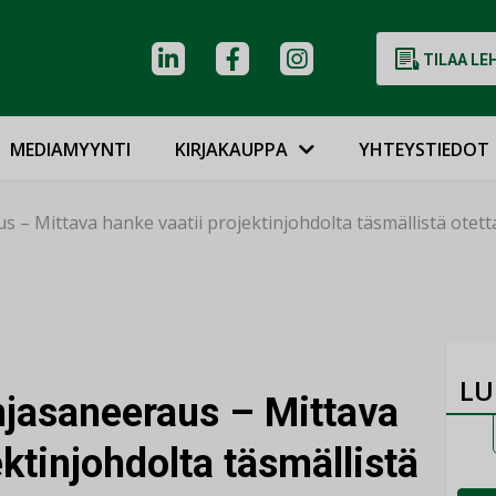
TILAA LE
MEDIAMYYNTI
KIRJAKAUPPA
YHTEYSTIEDOT
s – Mittava hanke vaatii projektinjohdolta täsmällistä otett
LU
njasaneeraus – Mittava
ektinjohdolta täsmällistä