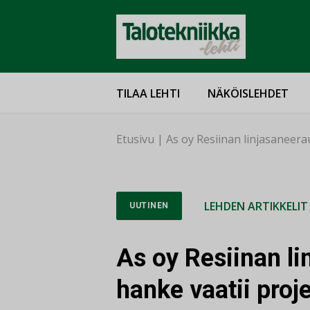
TILAA LEHTI
NÄKÖISLEHDET
Etusivu
|
As oy Resiinan linjasaneerau
LEHDEN ARTIKKELIT
UUTINEN
As oy Resiinan li
hanke vaatii proj