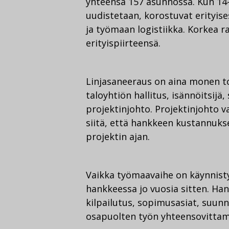
yhteensä 157 asunnossa. Kun 14-
uudistetaan, korostuvat erityise
ja työmaan logistiikka. Korkea 
erityispiirteensä.
Linjasaneeraus on aina monen t
taloyhtiön hallitus, isännöitsijä, 
projektinjohto. Projektinjohto 
siitä, että hankkeen kustannukse
projektin ajan.
Vaikka työmaavaihe on käynnisty
hankkeessa jo vuosia sitten. Ha
kilpailutus, sopimusasiat, suunn
osapuolten työn yhteensovittam