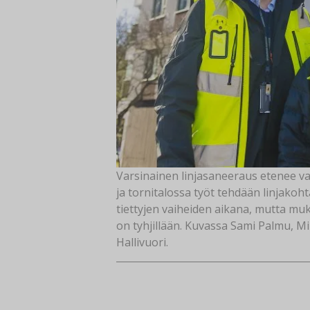
Varsinainen linjasaneeraus etenee vai
ja tornitalossa työt tehdään linjakoh
tiettyjen vaiheiden aikana, mutta muk
on tyhjillään. Kuvassa Sami Palmu, M
Hallivuori.