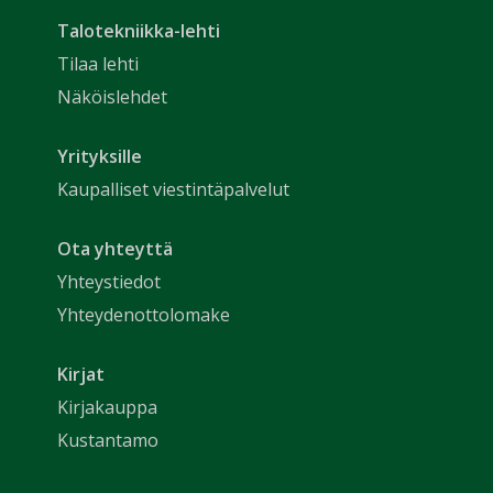
Talotekniikka-lehti
Tilaa lehti
Näköislehdet
Yrityksille
Kaupalliset viestintäpalvelut
Ota yhteyttä
Yhteystiedot
Yhteydenottolomake
Kirjat
Kirjakauppa
Kustantamo