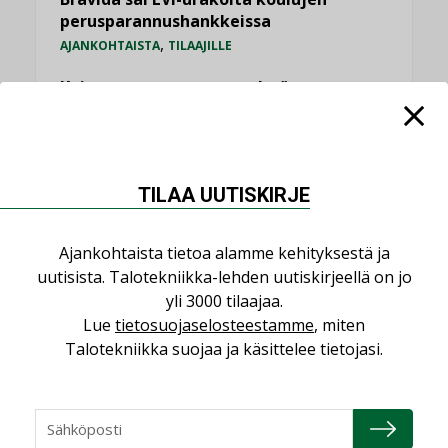
perusparannushankkeissa
,
AJANKOHTAISTA
TILAAJILLE
Kaivamattomat menetelmät
vakiinnuttavat asemansa taloyhtiöissä
,
LEHDEN ARTIKKELIT
TILAAJILLE
TILAA UUTISKIRJE
KATSO KAIKKI
Ajankohtaista tietoa alamme kehityksestä ja
uutisista. Talotekniikka-lehden uutiskirjeellä on jo
yli 3000 tilaajaa.
NÄKÖKULMIA
Lue
tietosuojaselosteestamme
, miten
Talotekniikka suojaa ja käsittelee tietojasi.
Puheista tekoihin – uusin teknologia
käyttöön kiinteistöissä
KOLUMNI