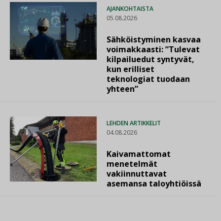
AJANKOHTAISTA
05.08.2026
Sähköistyminen kasvaa
voimakkaasti: ”Tulevat
kilpailuedut syntyvät,
kun erilliset
teknologiat tuodaan
yhteen”
LEHDEN ARTIKKELIT
04.08.2026
Kaivamattomat
menetelmät
vakiinnuttavat
asemansa taloyhtiöissä