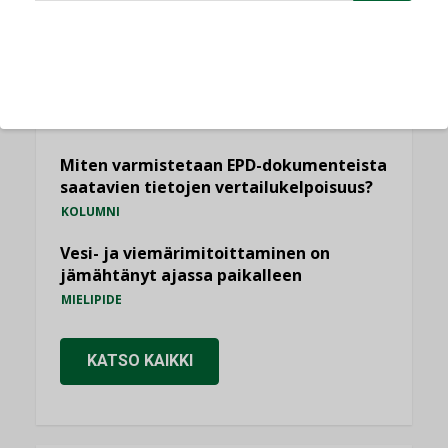
Sähköistäminen säästää euroja
KOLUMNI
Yli miljoona kotia on vailla toimivaa
ilmanvaihtoa
KOLUMNI
Miten varmistetaan EPD-dokumenteista
saatavien tietojen vertailukelpoisuus?
KOLUMNI
Vesi- ja viemärimitoittaminen on
jämähtänyt ajassa paikalleen
MIELIPIDE
KATSO KAIKKI