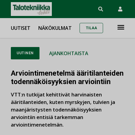
UUTISET
NÄKÖKULMAT
TILAA
AJANKOHTAISTA
UUTINEN
Arviointimenetelmä ääritilanteiden
todennäköisyyksien arviointiin
VTT:n tutkijat kehittivät harvinaisten
ääritilanteiden, kuten myrskyjen, tulvien ja
maanjäristysten todennäköisyyksien
arviointiin entisiä tarkemman
arviointimenetelmän.