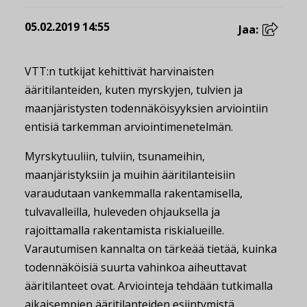
05.02.2019 14:55
Jaa:
VTT:n tutkijat kehittivät harvinaisten
ääritilanteiden, kuten myrskyjen, tulvien ja
maanjäristysten todennäköisyyksien arviointiin
entisiä tarkemman arviointimenetelmän.
Myrskytuuliin, tulviin, tsunameihin,
maanjäristyksiin ja muihin ääritilanteisiin
varaudutaan vankemmalla rakentamisella,
tulvavalleilla, huleveden ohjauksella ja
rajoittamalla rakentamista riskialueille.
Varautumisen kannalta on tärkeää tietää, kuinka
todennäköisiä suurta vahinkoa aiheuttavat
ääritilanteet ovat. Arviointeja tehdään tutkimalla
aikaisempien ääritilanteiden esiintymistä