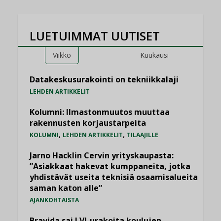
LUETUIMMAT UUTISET
Viikko
Kuukausi
Datakeskusurakointi on tekniikkalaji
LEHDEN ARTIKKELIT
Kolumni: Ilmastonmuutos muuttaa
rakennusten korjaustarpeita
,
,
KOLUMNI
LEHDEN ARTIKKELIT
TILAAJILLE
Jarno Hacklin Cervin yrityskaupasta:
”Asiakkaat hakevat kumppaneita, jotka
yhdistävät useita teknisiä osaamisalueita
saman katon alle”
AJANKOHTAISTA
Bravida sai LVI-urakoita koulujen