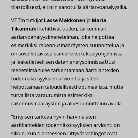
tilastollisesti, eli niin sanotuilla ääriarvoanalyysillä.
VTT:n tutkijat
Lasse Makkonen
ja
Maria
Tikanmäki
kehittivät uuden, tarkemman
ääriarvoanalyysimenetelmän, joka helpottaa
esimerkiksi rakennusmääräysten suunnittelua ja
on sovellettavissa esimerkiksi tekoälyohjelmissa
ja lääketieteellisen datan analysoinnissa.Uusi
menetelmä tulee tarkentamaan ääritilanteiden
todennäköisyyksien arviointia ja siten
helpottamaan taloudellisesti optimaalista, mutta
turvallista varautumista esimerkiksi
rakennusmääräysten ja aluesuunnittelun avulla.
”Erityisen tärkeää hyvin harvinaisten
ääritilanteiden todennäköisyyksien arviointi on
silloin, kun tilanteeseen liittyvät vahingot ovat