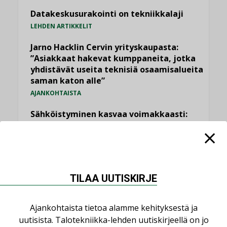
Datakeskusurakointi on tekniikkalaji
LEHDEN ARTIKKELIT
Jarno Hacklin Cervin yrityskaupasta:
”Asiakkaat hakevat kumppaneita, jotka
yhdistävät useita teknisiä osaamisalueita
saman katon alle”
AJANKOHTAISTA
Sähköistyminen kasvaa voimakkaasti:
”Tulevat kilpailuedut syntyvät, kun
erilliset teknologiat tuodaan yhteen”
,
AJANKOHTAISTA
TILAAJILLE
Puutteellinen eristys lisää lämpöhäviöitä
TILAA UUTISKIRJE
LEHDEN ARTIKKELIT
Kaivamattomat menetelmät
Ajankohtaista tietoa alamme kehityksestä ja
vakiinnuttavat asemansa taloyhtiöissä
uutisista. Talotekniikka-lehden uutiskirjeellä on jo
,
LEHDEN ARTIKKELIT
TILAAJILLE