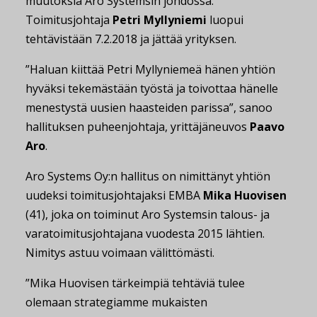
muutoksia Aro Systemsin johdossa.
Toimitusjohtaja
Petri Myllyniemi
luopui
tehtävistään 7.2.2018 ja jättää yrityksen.
”Haluan kiittää Petri Myllyniemeä hänen yhtiön
hyväksi tekemästään työstä ja toivottaa hänelle
menestystä uusien haasteiden parissa”, sanoo
hallituksen puheenjohtaja, yrittäjäneuvos
Paavo
Aro
.
Aro Systems Oy:n hallitus on nimittänyt yhtiön
uudeksi toimitusjohtajaksi EMBA
Mika Huovisen
(41), joka on toiminut Aro Systemsin talous- ja
varatoimitusjohtajana vuodesta 2015 lähtien.
Nimitys astuu voimaan välittömästi.
”Mika Huovisen tärkeimpiä tehtäviä tulee
olemaan strategiamme mukaisten