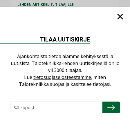
,
LEHDEN ARTIKKELIT
TILAAJILLE
KATSO KAIKKI
TILAA UUTISKIRJE
Ajankohtaista tietoa alamme kehityksestä ja
NÄKÖKULMIA
uutisista. Talotekniikka-lehden uutiskirjeellä on jo
yli 3000 tilaajaa.
Puheista tekoihin – uusin teknologia
Lue
tietosuojaselosteestamme
, miten
käyttöön kiinteistöissä
Talotekniikka suojaa ja käsittelee tietojasi.
KOLUMNI
Sähköistäminen säästää euroja
KOLUMNI
Yli miljoona kotia on vailla toimivaa
ilmanvaihtoa