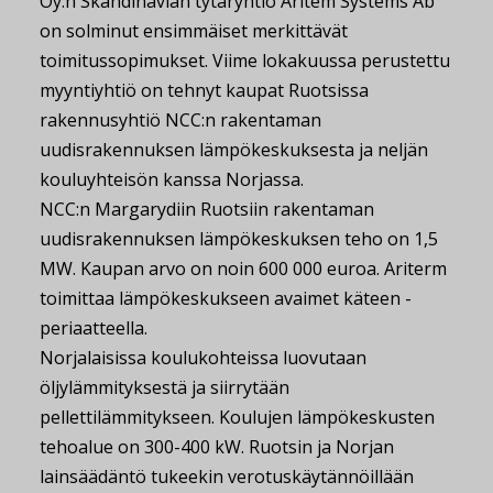
Oy:n Skandinavian tytäryhtiö Aritem Systems Ab
on solminut ensimmäiset merkittävät
toimitussopimukset. Viime lokakuussa perustettu
myyntiyhtiö on tehnyt kaupat Ruotsissa
rakennusyhtiö NCC:n rakentaman
uudisrakennuksen lämpökeskuksesta ja neljän
kouluyhteisön kanssa Norjassa.
NCC:n Margarydiin Ruotsiin rakentaman
uudisrakennuksen lämpökeskuksen teho on 1,5
MW. Kaupan arvo on noin 600 000 euroa. Ariterm
toimittaa lämpökeskukseen avaimet käteen -
periaatteella.
Norjalaisissa koulukohteissa luovutaan
öljylämmityksestä ja siirrytään
pellettilämmitykseen. Koulujen lämpökeskusten
tehoalue on 300-400 kW. Ruotsin ja Norjan
lainsäädäntö tukeekin verotuskäytännöillään