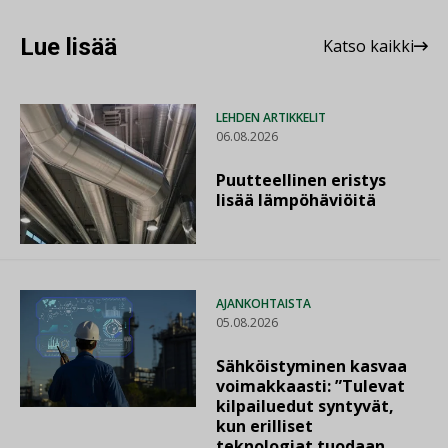
Lue lisää
Katso kaikki
LEHDEN ARTIKKELIT
06.08.2026
Puutteellinen eristys
lisää lämpöhäviöitä
AJANKOHTAISTA
05.08.2026
Sähköistyminen kasvaa
voimakkaasti: ”Tulevat
kilpailuedut syntyvät,
kun erilliset
teknologiat tuodaan