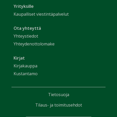
Yrityksille
Kaupalliset viestintäpalvelut
Ota yhteyttä
Yhteystiedot
Yhteydenottolomake
Kirjat
Kirjakauppa
Kustantamo
Tietosuoja
Tilaus- ja toimitusehdot