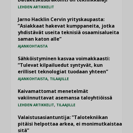
LEHDEN ARTIKKELIT
Jarno Hacklin Cervin yrityskaupasta:
”Asiakkaat hakevat kumppaneita, jotka
yhdistävät useita teknisiä osaamisalueita
saman katon alle”
AJANKOHTAISTA
Sähköistyminen kasvaa voimakkaasti:
”Tulevat kilpailuedut syntyvät, kun
erilliset teknologiat tuodaan yhteen”
,
AJANKOHTAISTA
TILAAJILLE
Kaivamattomat menetelmät
vakiinnuttavat asemansa taloyhtiöissä
,
LEHDEN ARTIKKELIT
TILAAJILLE
Valaistusasiantuntija: ”Talotekniikan
pitäisi helpottaa arkea, ei monimutkaistaa
sitä”