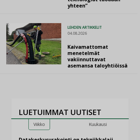
yhteen”
LEHDEN ARTIKKELIT
04.08.2026
Kaivamattomat
menetelmät
vakiinnuttavat
asemansa taloyhtiöissä
LUETUIMMAT UUTISET
Viikko
Kuukausi
Datakeskusurakointi on tekniikkalaji