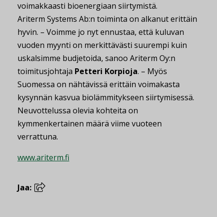
voimakkaasti bioenergiaan siirtymistä.
Ariterm Systems Ab:n toiminta on alkanut erittäin
hyvin. – Voimme jo nyt ennustaa, että kuluvan
vuoden myynti on merkittävästi suurempi kuin
uskalsimme budjetoida, sanoo Ariterm Oy:n
toimitusjohtaja
Petteri Korpioja
. – Myös
Suomessa on nähtävissä erittäin voimakasta
kysynnän kasvua biolämmitykseen siirtymisessä.
Neuvottelussa olevia kohteita on
kymmenkertainen määrä viime vuoteen
verrattuna.
www.ariterm.fi
Jaa: