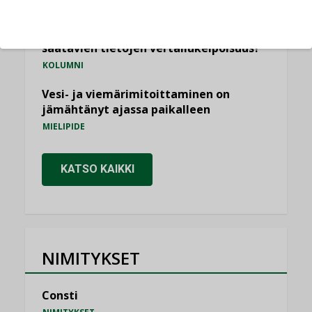
KOLUMNI
Miten varmistetaan EPD-dokumenteista
saatavien tietojen vertailukelpoisuus?
KOLUMNI
Vesi- ja viemärimitoittaminen on
jämähtänyt ajassa paikalleen
MIELIPIDE
KATSO KAIKKI
NIMITYKSET
Consti