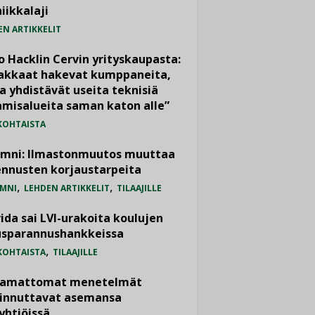
iikkalaji
EN ARTIKKELIT
o Hacklin Cervin yrityskaupasta:
iakkaat hakevat kumppaneita,
a yhdistävät useita teknisiä
misalueita saman katon alle”
KOHTAISTA
umni: Ilmastonmuutos muuttaa
nnusten korjaustarpeita
,
,
MNI
LEHDEN ARTIKKELIT
TILAAJILLE
ida sai LVI-urakoita koulujen
usparannushankkeissa
,
KOHTAISTA
TILAAJILLE
vamattomat menetelmät
iinnuttavat asemansa
yhtiöissä