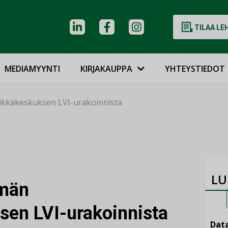
TILAA LE
MEDIAMYYNTI
KIRJAKAUPPA
YHTEYSTIEDOT
iikkakeskuksen LVI-urakoinnista
LU
hmän
ksen LVI-urakoinnista
Data