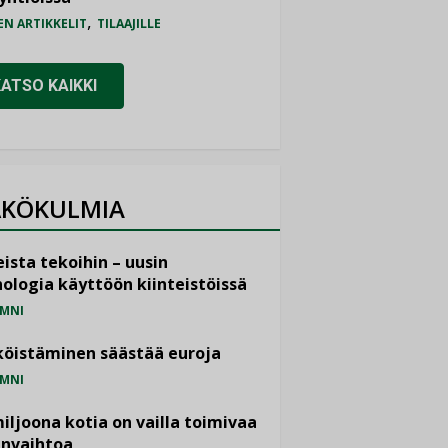
,
EN ARTIKKELIT
TILAAJILLE
KATSO KAIKKI
KÖKULMIA
ista tekoihin – uusin
ologia käyttöön kiinteistöissä
MNI
öistäminen säästää euroja
MNI
miljoona kotia on vailla toimivaa
anvaihtoa