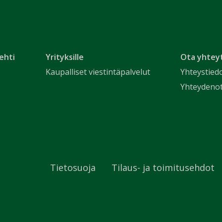
ehti
Yrityksille
Ota yhtey
Kaupalliset viestintäpalvelut
Yhteystied
Yhteydeno
Tietosuoja
Tilaus- ja toimitusehdot