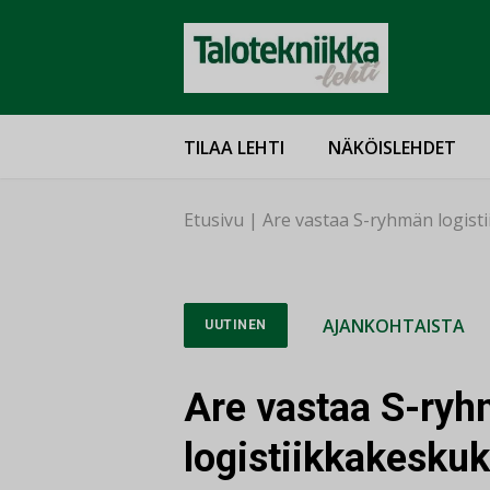
TILAA LEHTI
NÄKÖISLEHDET
Etusivu
|
Are vastaa S-ryhmän logist
AJANKOHTAISTA
UUTINEN
Are vastaa S-ry
logistiikkakesku