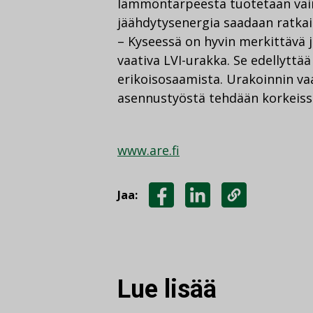
lämmöntarpeesta tuotetaan vain
jäähdytysenergia saadaan ratkai
– Kyseessä on hyvin merkittävä 
vaativa LVI-urakka. Se edellyttää
erikoisosaamista. Urakoinnin vaa
asennustyöstä tehdään korkeissa
www.are.fi
Jaa:
JAA
JAA
KOPIOI
FACEBOOKISSA
LINKEDINISSÄ
LINKKI
Lue lisää