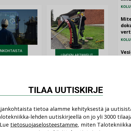
KOLU
Mite
doku
vert
KOLU
ANKOHTAISTA
Vesi
LEHDEN ARTIKKELIT
jämä
08.2026
04.08.2026
MIELI
istyminen
Kaivamattomat
 voimakkaasti:
menetelmät
at kilpailuedut
TILAA UUTISKIRJE
vakiinnuttavat
ät, kun erilliset
asemansa
ogiat tuodaan
taloyhtiöissä
n”
jankohtaista tietoa alamme kehityksestä ja uutisist
lotekniikka-lehden uutiskirjeellä on jo yli 3000 tilaaj
NI
Lue
tietosuojaselosteestamme
, miten Talotekniikk