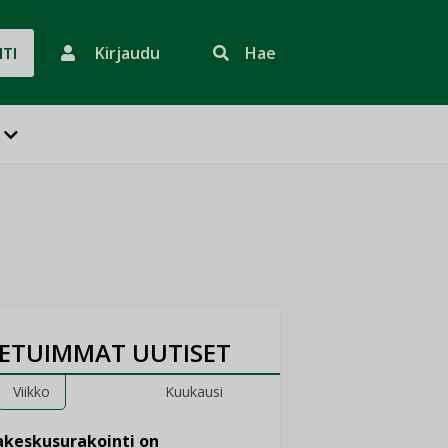
Kirjaudu
Hae
HTI
ETUIMMAT UUTISET
Viikko
Kuukausi
keskusurakointi on