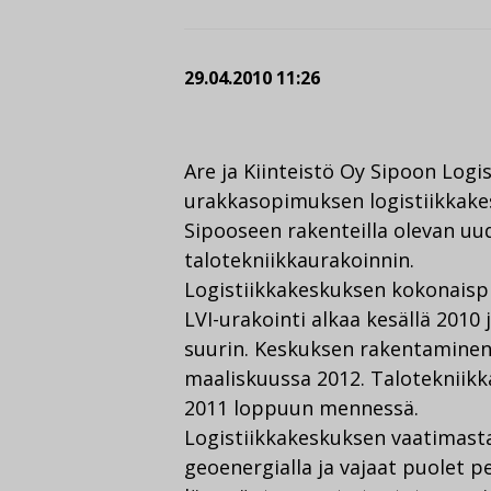
29.04.2010 11:26
Are ja Kiinteistö Oy Sipoon Logi
urakkasopimuksen logistiikkakes
Sipooseen rakenteilla olevan uu
talotekniikkaurakoinnin.
Logistiikkakeskuksen kokonaispi
LVI-urakointi alkaa kesällä 2010
suurin. Keskuksen rakentaminen 
maaliskuussa 2012. Talotekniik
2011 loppuun mennessä.
Logistiikkakeskuksen vaatimast
geoenergialla ja vajaat puolet pel