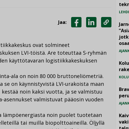
tekn
LEHD
Jaa:
Jarn
JAA
JAA
KOPIOI
”As
jotk
FACEBOOKISSA
LINKEDINISSÄ
LINKKI
osaa
stiikkakeskus ovat solmineet
AJAN
kuksen LVI-töistä. Are toteuttaa S-ryhmän
den käyttötavaran logistiikkakeskuksen
Kol
rake
nta-ala on noin 80 000 bruttoneliömetriä.
KOLU
 ja se on käynnistyvistä LVI-urakoista maan
Brav
kestää noin kaksi vuotta, ja se valmistuu
per
ka-asennukset valmistuvat pääosin vuoden
AJAN
a lämpöenergiasta noin puolet tuotetaan
Kai
vak
leteillä tai muilla biopolttoaineilla. Öljyllä
talo