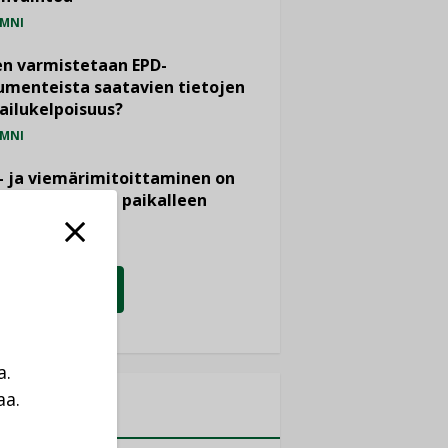
MNI
n varmistetaan EPD-
menteista saatavien tietojen
ailukelpoisuus?
MNI
- ja viemärimitoittaminen on
htänyt ajassa paikalleen
PIDE
KATSO KAIKKI
a.
aa.
MITYKSET
a