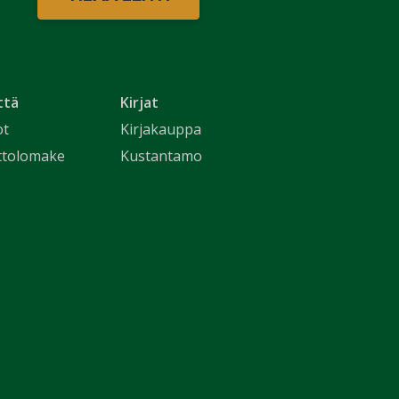
ttä
Kirjat
ot
Kirjakauppa
ttolomake
Kustantamo