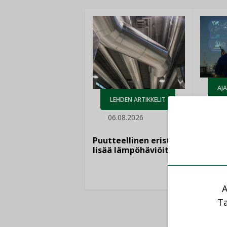
AJ
LEHDEN ARTIKKELIT
05.
06.08.2026
Sähkö
kasvaa
Puutteellinen eristys
”Tulev
lisää lämpöhäviöitä
syntyv
teknol
yhtee
A
Ta