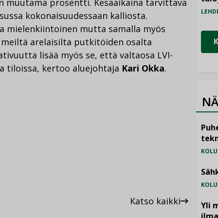
 muutama prosentti. Kesäaikaina tarvittava
LEHD
sussa kokonaisuudessaan kalliosta.
ja mielenkiintoinen mutta samalla myös
 meiltä arelaisilta putkitöiden osalta
tivuutta lisää myös se, että valtaosa LVI-
 tiloissa, kertoo aluejohtaja
Kari Okka
.
NÄ
Puhe
tekn
KOLU
Sähk
KOLU
Katso kaikki
Yli 
ilm