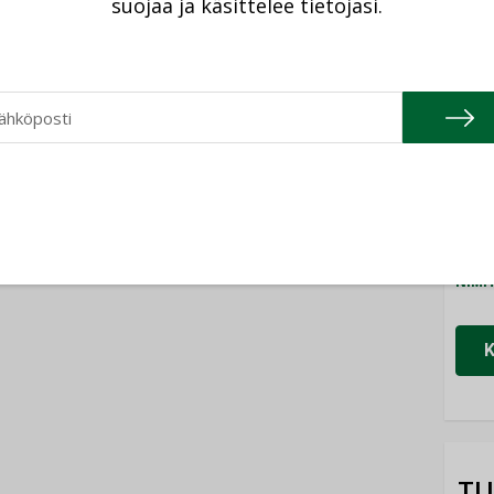
suojaa ja käsittelee tietojasi.
Cons
NIMI
Refa
NIMI
Gra
NIMI
Schn
NIMI
TU