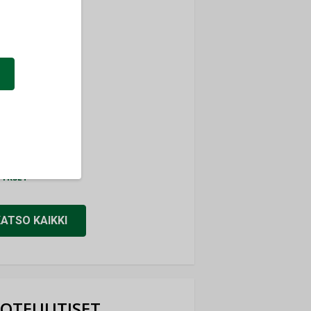
ti
TYKSET
ir
TYKSET
nlund Oy
TYKSET
eider Electric
TYKSET
KATSO KAIKKI
OTEUUTISET