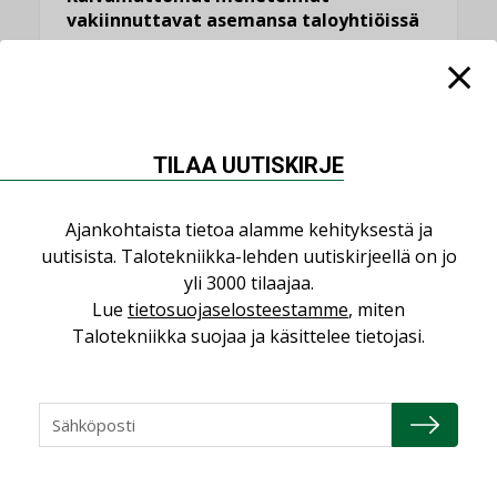
vakiinnuttavat asemansa taloyhtiöissä
,
LEHDEN ARTIKKELIT
TILAAJILLE
KATSO KAIKKI
TILAA UUTISKIRJE
Ajankohtaista tietoa alamme kehityksestä ja
NÄKÖKULMIA
uutisista. Talotekniikka-lehden uutiskirjeellä on jo
yli 3000 tilaajaa.
Lue
tietosuojaselosteestamme
, miten
Puheista tekoihin – uusin teknologia
käyttöön kiinteistöissä
Talotekniikka suojaa ja käsittelee tietojasi.
KOLUMNI
Sähköistäminen säästää euroja
KOLUMNI
Yli miljoona kotia on vailla toimivaa