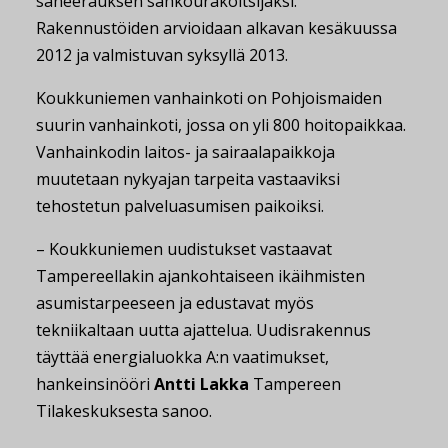
saneerauksen sähköurakoitsijaksi.
Rakennustöiden arvioidaan alkavan kesäkuussa
2012 ja valmistuvan syksyllä 2013.
Koukkuniemen vanhainkoti on Pohjoismaiden
suurin vanhainkoti, jossa on yli 800 hoitopaikkaa.
Vanhainkodin laitos- ja sairaalapaikkoja
muutetaan nykyajan tarpeita vastaaviksi
tehostetun palveluasumisen paikoiksi.
– Koukkuniemen uudistukset vastaavat
Tampereellakin ajankohtaiseen ikäihmisten
asumistarpeeseen ja edustavat myös
tekniikaltaan uutta ajattelua. Uudisrakennus
täyttää energialuokka A:n vaatimukset,
hankeinsinööri
Antti Lakka
Tampereen
Tilakeskuksesta sanoo.