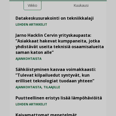
Viikko
Kuukausi
Datakeskusurakointi on tekniikkalaji
LEHDEN ARTIKKELIT
Jarno Hacklin Cervin yrityskaupasta:
”Asiakkaat hakevat kumppaneita, jotka
yhdistävät useita teknisiä osaamisalueita
saman katon alle”
AJANKOHTAISTA
Sähköistyminen kasvaa voimakkaasti:
”Tulevat kilpailuedut syntyvät, kun
erilliset teknologiat tuodaan yhteen”
,
AJANKOHTAISTA
TILAAJILLE
Puutteellinen eristys lisää lämpöhäviöitä
LEHDEN ARTIKKELIT
Kaivamattomat menetelmät