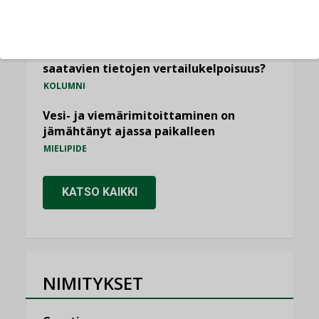
ilmanvaihtoa
KOLUMNI
Miten varmistetaan EPD-dokumenteista
saatavien tietojen vertailukelpoisuus?
KOLUMNI
Vesi- ja viemärimitoittaminen on
jämähtänyt ajassa paikalleen
MIELIPIDE
KATSO KAIKKI
NIMITYKSET