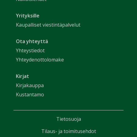
Yrityksille
Kaupalliset viestintäpalvelut
Ota yhteyttä
Yhteystiedot
Yhteydenottolomake
Kirjat
Kirjakauppa
Kustantamo
Tietosuoja
Tilaus- ja toimitusehdot