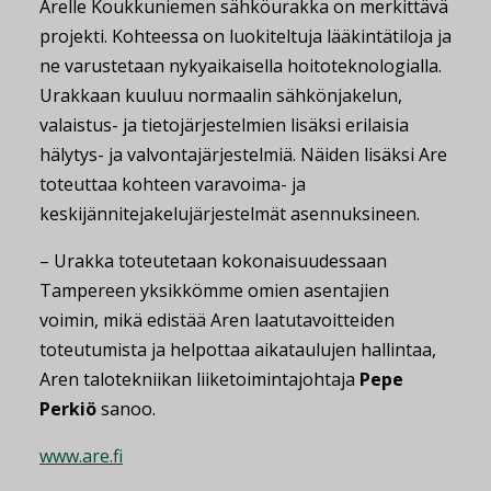
Arelle Koukkuniemen sähköurakka on merkittävä
projekti. Kohteessa on luokiteltuja lääkintätiloja ja
ne varustetaan nykyaikaisella hoitoteknologialla.
Urakkaan kuuluu normaalin sähkönjakelun,
valaistus- ja tietojärjestelmien lisäksi erilaisia
hälytys- ja valvontajärjestelmiä. Näiden lisäksi Are
toteuttaa kohteen varavoima- ja
keskijännitejakelujärjestelmät asennuksineen.
– Urakka toteutetaan kokonaisuudessaan
Tampereen yksikkömme omien asentajien
voimin, mikä edistää Aren laatutavoitteiden
toteutumista ja helpottaa aikataulujen hallintaa,
Aren talotekniikan liiketoimintajohtaja
Pepe
Perkiö
sanoo.
www.are.fi