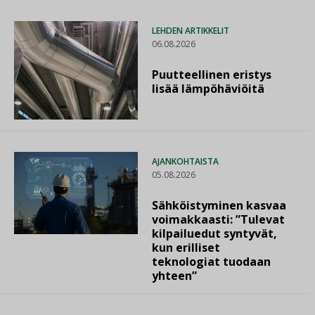
LEHDEN ARTIKKELIT
06.08.2026
Puutteellinen eristys
lisää lämpöhäviöitä
AJANKOHTAISTA
05.08.2026
Sähköistyminen kasvaa
voimakkaasti: ”Tulevat
kilpailuedut syntyvät,
kun erilliset
teknologiat tuodaan
yhteen”