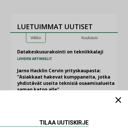
LUETUIMMAT UUTISET
Viikko
Kuukausi
Datakeskusurakointi on tekniikkalaji
LEHDEN ARTIKKELIT
Jarno Hacklin Cervin yrityskaupasta:
”Asiakkaat hakevat kumppaneita, jotka
yhdistävät useita teknisiä osaamisalueita
saman katon alle”
AJANKOHTAISTA
Sähköistyminen kasvaa voimakkaasti:
”Tulevat kilpailuedut syntyvät, kun
erilliset teknologiat tuodaan yhteen”
TILAA UUTISKIRJE
,
AJANKOHTAISTA
TILAAJILLE