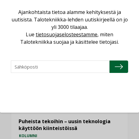
Ajankohtaista tietoa alamme kehityksestä ja
Puutteellinen eristys lisää lämpöhäviöitä
uutisista. Talotekniikka-lehden uutiskirjeellä on jo
LEHDEN ARTIKKELIT
yli 3000 tilaajaa.
Kaivamattomat menetelmät
Lue
tietosuojaselosteestamme
, miten
vakiinnuttavat asemansa taloyhtiöissä
Talotekniikka suojaa ja käsittelee tietojasi.
,
LEHDEN ARTIKKELIT
TILAAJILLE
KATSO KAIKKI
NÄKÖKULMIA
Puheista tekoihin – uusin teknologia
käyttöön kiinteistöissä
KOLUMNI