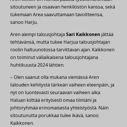
sitoutuneen ja osaavan henkilöstön kanssa, sekä
tukemaan Area saavuttamaan tavoitteensa,
sanoo Harju.
Aren aiempi talousjohtaja
Sari Kaikkonen
jättää
tehtävänsä, mutta tukee Harjua talousjohtajan
roolin haltuunotossa tarvittavan ajan. Kaikkonen
on toiminut väliaikaisena talousjohtajana
huhtikuusta 2024 lähtien.
– Olen saanut olla mukana viemässä Aren
talouden kehitystä tärkeän vaiheen eteenpäin, ja
nyt on luontevasti seuraavan vaiheen aika.
Haluan kiittää erityisesti omaa tiimiäni ja
johtoryhmää erinomaisesta yhteistyöstä. Näin
sitoutunutta porukkaa tulee ikävä, sanoo
Kaikkonen.