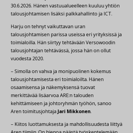
30.6.2026. Hänen vastuualueelleen kuuluu yhtiön
talousjohtamisen lisäksi palkkahallinto ja ICT.
Harju on tehnyt vaikuttavan uran
talousjohtamisen parissa useissa eri yrityksissä ja
toimialoilla. Hän siirtyy tehtävään Versowoodin
talousjohtajan tehtävässä, jossa hän on ollut
vuodesta 2020.
– Simolla on vahva ja monipuolinen kokemus
talousjohtamisesta eri toimialoilta. Hänen
osaamisensa ja näkemyksensä tuovat
merkittävää lisäarvoa ARE:n talouden
kehittämiseen ja johtoryhmän työhön, sanoo
Aren toimitusjohtaja
Jari Mikkonen
.
– Kiitos luottamuksesta ja mahdollisuudesta liittyä
Aren tiimiin. On hienoa päästä työskentelemään