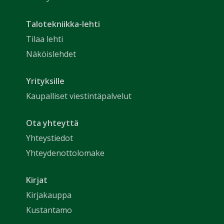
Talotekniikka-lehti
Tilaa lehti
Näköislehdet
Yrityksille
Kaupalliset viestintäpalvelut
Ota yhteyttä
Yhteystiedot
Yhteydenottolomake
Kirjat
Kirjakauppa
Kustantamo