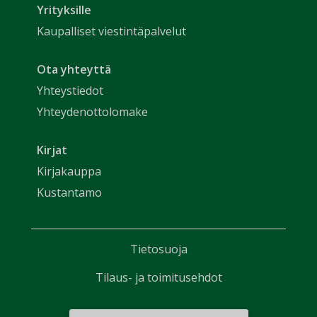
Yrityksille
Kaupalliset viestintäpalvelut
Ota yhteyttä
Yhteystiedot
Yhteydenottolomake
Kirjat
Kirjakauppa
Kustantamo
Tietosuoja
Tilaus- ja toimitusehdot