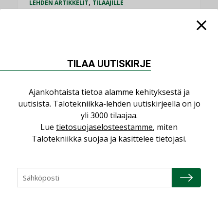
,
LEHDEN ARTIKKELIT
TILAAJILLE
KATSO KAIKKI
TILAA UUTISKIRJE
NÄKÖKULMIA
Ajankohtaista tietoa alamme kehityksestä ja
uutisista. Talotekniikka-lehden uutiskirjeellä on jo
yli 3000 tilaajaa.
Puheista tekoihin – uusin teknologia
Lue
tietosuojaselosteestamme
, miten
käyttöön kiinteistöissä
Talotekniikka suojaa ja käsittelee tietojasi.
KOLUMNI
Sähköistäminen säästää euroja
KOLUMNI
Yli miljoona kotia on vailla toimivaa
ilmanvaihtoa
KOLUMNI