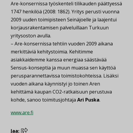
Are-konsernissa työskenteli tilikauden päättyessä
1747 henkilöä (2008: 1862). Yritys perusti vuonna
2009 uuden toimipisteen Seinäjoelle ja laajentui
korjausrakentamisen palveluillaan Turkuun
yritysoston avulla.
– Are-konsernissa tehtiin vuoden 2009 aikana
merkittäviä kehitystoimia. Kehitimme
asiakkaidemme kanssa energiaa säästävää
Sensus-konseptia ja muun muassa sen käyttöä
perusparannettavissa toimistokohteissa. Lisäksi
vuoden aikana käynnistyi jo toinen Aren
kehittämä kaupan CO2-ratkaisuun perustuva
kohde, sanoo toimitusjohtaja
Ari Puska
.
www.are.fi
Jaa: