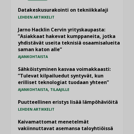
Datakeskusurakointi on tekniikkalaji
LEHDEN ARTIKKELIT
Jarno Hacklin Cervin yrityskaupasta:
”Asiakkaat hakevat kumppaneita, jotka
yhdistävät useita teknisiä osaamisalueita
saman katon alle”
AJANKOHTAISTA
Sähköistyminen kasvaa voimakkaasti:
”Tulevat kilpailuedut syntyvät, kun
erilliset teknologiat tuodaan yhteen”
,
AJANKOHTAISTA
TILAAJILLE
Puutteellinen eristys lisää lämpöhäviöitä
LEHDEN ARTIKKELIT
Kaivamattomat menetelmät
vakiinnuttavat asemansa taloyhtiöissä