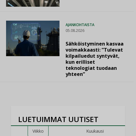
AJANKOHTAISTA
05.08.2026
Sähköistyminen kasvaa
voimakkaasti: ”Tulevat
kilpailuedut syntyvät,
kun erilliset
teknologiat tuodaan
yhteen”
LUETUIMMAT UUTISET
Viikko
Kuukausi