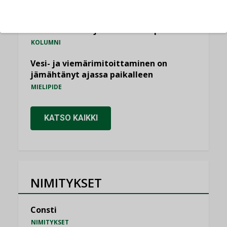
Miten varmistetaan EPD-dokumenteista
saatavien tietojen vertailukelpoisuus?
KOLUMNI
Vesi- ja viemärimitoittaminen on
jämähtänyt ajassa paikalleen
MIELIPIDE
KATSO KAIKKI
NIMITYKSET
Consti
NIMITYKSET