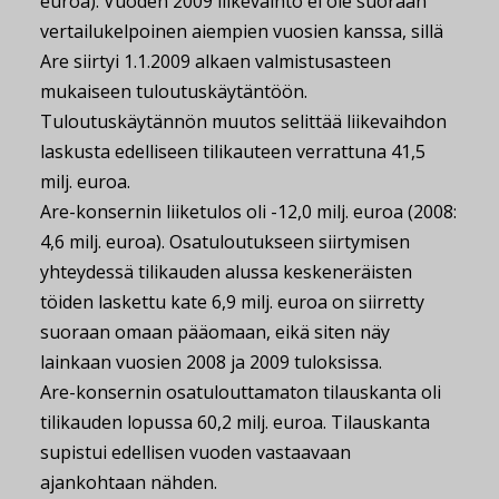
euroa). Vuoden 2009 liikevaihto ei ole suoraan
vertailukelpoinen aiempien vuosien kanssa, sillä
Are siirtyi 1.1.2009 alkaen valmistusasteen
mukaiseen tuloutuskäytäntöön.
Tuloutuskäytännön muutos selittää liikevaihdon
laskusta edelliseen tilikauteen verrattuna 41,5
milj. euroa.
Are-konsernin liiketulos oli -12,0 milj. euroa (2008:
4,6 milj. euroa). Osatuloutukseen siirtymisen
yhteydessä tilikauden alussa keskeneräisten
töiden laskettu kate 6,9 milj. euroa on siirretty
suoraan omaan pääomaan, eikä siten näy
lainkaan vuosien 2008 ja 2009 tuloksissa.
Are-konsernin osatulouttamaton tilauskanta oli
tilikauden lopussa 60,2 milj. euroa. Tilauskanta
supistui edellisen vuoden vastaavaan
ajankohtaan nähden.