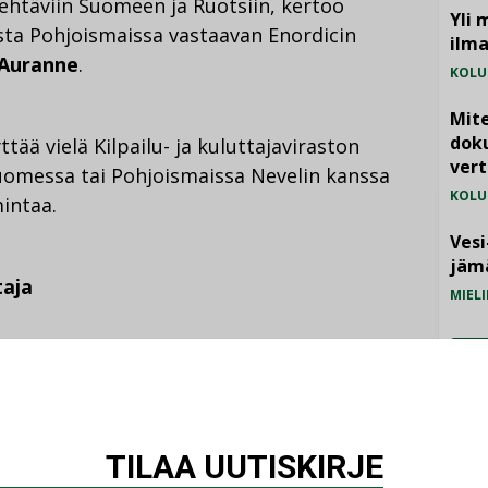
tehtäviin Suomeen ja Ruotsiin, kertoo
Yli 
ista Pohjoismaissa vastaavan Enordicin
ilm
 Auranne
.
KOLU
Mite
doku
ää vielä Kilpailu- ja kuluttajaviraston
vert
Suomessa tai Pohjoismaissa Nevelin kanssa
KOLU
mintaa.
Vesi
jämä
taja
MIELI
Suomeen tapahtui maaliskuussa 2020, kun se
ojoella. Tuulipuistossa on tällä hetkellä 14
ti on 57 MW.
TILAA UUTISKIRJE