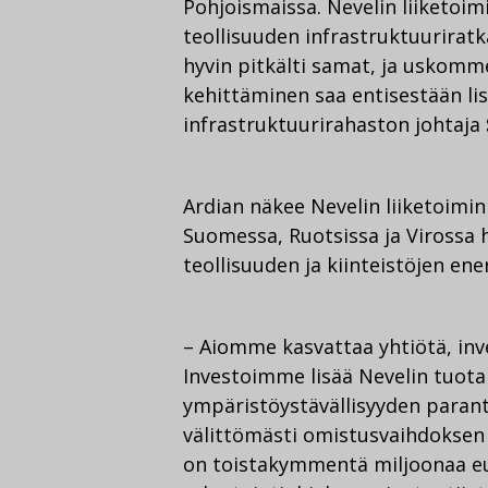
Pohjoismaissa. Nevelin liiketoim
teollisuuden infrastruktuurira
hyvin pitkälti samat, ja uskomm
kehittäminen saa entisestään lis
infrastruktuurirahaston johtaja
Ardian näkee Nevelin liiketoimin
Suomessa, Ruotsissa ja Virossa
teollisuuden ja kiinteistöjen ene
– Aiomme kasvattaa yhtiötä, inve
Investoimme lisää Nevelin tuota
ympäristöystävällisyyden paran
välittömästi omistusvaihdoksen
on toistakymmentä miljoonaa eu