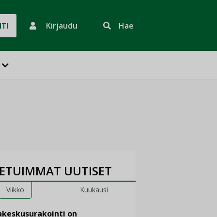
Kirjaudu
Hae
HTI
ETUIMMAT UUTISET
Viikko
Kuukausi
keskusurakointi on