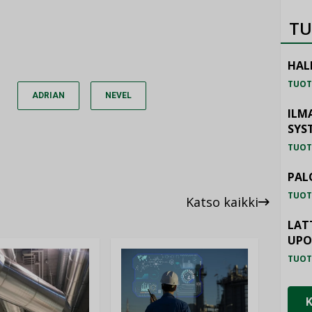
TU
HAL
TUOT
ADRIAN
NEVEL
ILM
SYS
TUOT
PAL
TUOT
Katso kaikki
LAT
UP
TUOT