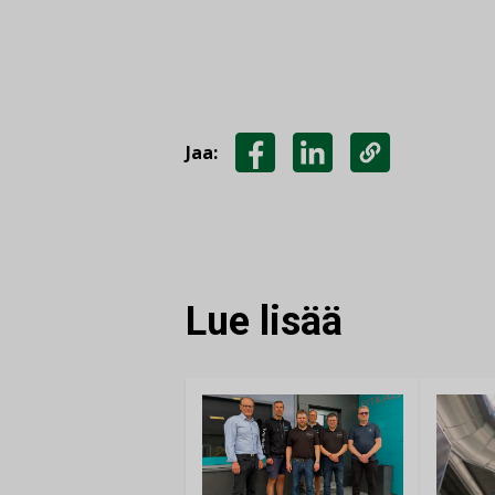
Jaa:
JAA
JAA
KOPIOI
FACEBOOKISSA
LINKEDINISSÄ
LINKKI
Lue lisää