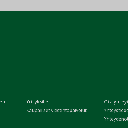
ehti
Yrityksille
Ota yhtey
Kaupalliset viestintäpalvelut
Yhteystied
Yhteydeno