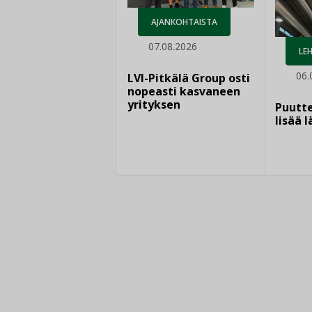
AJANKOHTAISTA
07.08.2026
LEH
06.
LVI-Pitkälä Group osti
nopeasti kasvaneen
yrityksen
Puutte
lisää 