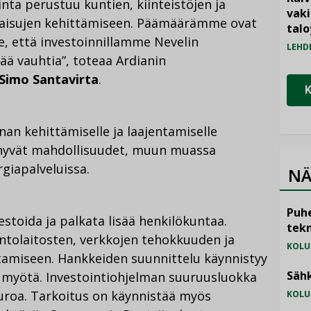
inta perustuu kuntien, kiinteistöjen ja
vak
tkaisujen kehittämiseen. Päämäärämme ovat
talo
e, että investoinnillamme Nevelin
LEHD
ää vauhtia”, toteaa Ardianin
Simo Santavirta
.
nan kehittämiselle ja laajentamiselle
 hyvät mahdollisuudet, muun muassa
rgiapalveluissa.
NÄ
Puhe
stoida ja palkata lisää henkilökuntaa.
tekn
ntolaitosten, verkkojen tehokkuuden ja
KOLU
tamiseen. Hankkeiden suunnittelu käynnistyy
Sähk
 myötä. Investointiohjelman suuruusluokka
roa. Tarkoitus on käynnistää myös
KOLU