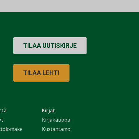
TILAA UUTISKIRJE
TILAA LEHTI
ttä
Kirjat
ot
Kirjakauppa
ttolomake
Kustantamo