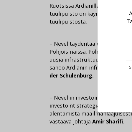
Ruotsissa Ardianilla on rakentei
A
tuulipuisto on käynnissä. Norja
Ta
tuulipuistosta.
– Nevel täydentää erinomaisesti 
Pohjoismaissa. Pohjoismaat on 
uusia infrastruktuuri-investointi
sanoo Ardianin infrastruktuuri
der Schulenburg.
– Neveliin investoiminen on mer
investointistrategiassa, joka tav
alentamista maailmanlaajuisesti
vastaava johtaja
Amir Sharifi
.