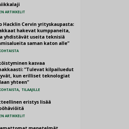
iikkalaji
EN ARTIKKELIT
o Hacklin Cervin yrityskaupasta:
iakkaat hakevat kumppaneita,
a yhdistävät useita teknisiä
misalueita saman katon alle”
KOHTAISTA
köistyminen kasvaa
akkaasti: ”Tulevat kilpailuedut
yvät, kun erilliset teknologiat
daan yhteen”
,
KOHTAISTA
TILAAJILLE
teellinen eristys lisää
pöhäviöitä
EN ARTIKKELIT
vamattomat menetelmät