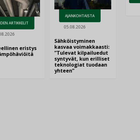
AJANKOHTAISTA
DEN ARTIKKELIT
05.08.2026
08.2026
Sähköistyminen
kasvaa voimakkaasti:
ellinen eristys
”Tulevat kilpailuedut
lämpöhäviöitä
syntyvät, kun erilliset
teknologiat tuodaan
yhteen”