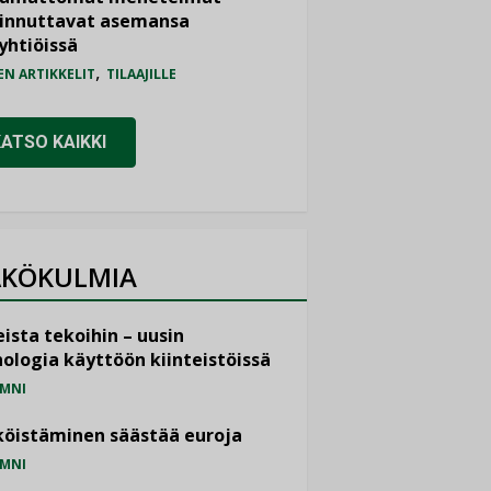
iinnuttavat asemansa
yhtiöissä
,
EN ARTIKKELIT
TILAAJILLE
KATSO KAIKKI
KÖKULMIA
ista tekoihin – uusin
ologia käyttöön kiinteistöissä
MNI
öistäminen säästää euroja
MNI