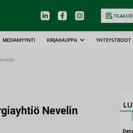
TILAA LE
MEDIAMYYNTI
KIRJAKAUPPA
YHTEYSTIEDOT
Nevelin
LU
giayhtiö Nevelin
Data