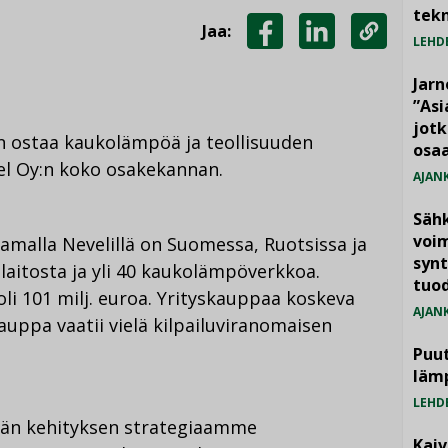
tekn
Jaa:
LEHD
JAA
JAA
KOPIOI
FACEBOOKISSA
LINKEDINISSÄ
LINKKI
Jarn
”As
jotk
an ostaa kaukolämpöä ja teollisuuden
osaa
el Oy:n koko osakekannan.
AJAN
Säh
voim
malla Nevelillä on Suomessa, Ruotsissa ja
synt
laitosta ja yli 40 kaukolämpöverkkoa.
tuo
oli 101 milj. euroa. Yrityskauppaa koskeva
AJAN
Kauppa vaatii vielä kilpailuviranomaisen
Puut
läm
LEHD
tävän kehityksen strategiaamme
Kai