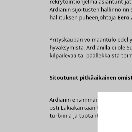
rekrytointiohjelma asiantuntija
Ardianin sijoitusten hallinnoinn
hallituksen puheenjohtaja
Eero
Yrityskaupan voimaantulo edellytt
hyväksymistä. Ardianilla ei ole 
kilpailevaa tai päällekkäistä toi
Sitoutunut pitkäaikainen omis
Ardianin ensimmäinen sijoitus 
osti Lakiakankaan tuulipuiston Is
turbiinia ja tuotantokapasiteet