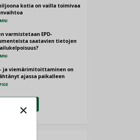
miljoona kotia on vailla toimivaa
anvaihtoa
MNI
n varmistetaan EPD-
menteista saatavien tietojen
ailukelpoisuus?
MNI
- ja viemärimitoittaminen on
htänyt ajassa paikalleen
PIDE
KATSO KAIKKI