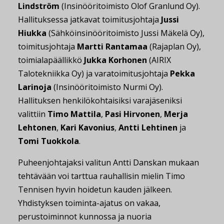
Lindström
(Insinööritoimisto Olof Granlund Oy).
Hallituksessa jatkavat toimitusjohtaja
Jussi
Hiukka
(Sähköinsinööritoimisto Jussi Mäkelä Oy),
toimitusjohtaja
Martti Rantamaa
(Rajaplan Oy),
toimialapäällikkö
Jukka Korhonen
(AIRIX
Talotekniikka Oy) ja varatoimitusjohtaja
Pekka
Larinoja
(Insinööritoimisto Nurmi Oy).
Hallituksen henkilökohtaisiksi varajäseniksi
valittiin
Timo Mattila
,
Pasi Hirvonen
,
Merja
Lehtonen
,
Kari Kavonius
,
Antti Lehtinen
ja
Tomi Tuokkola
.
Puheenjohtajaksi valitun Antti Danskan mukaan
tehtävään voi tarttua rauhallisin mielin Timo
Tennisen hyvin hoidetun kauden jälkeen.
Yhdistyksen toiminta-ajatus on vakaa,
perustoiminnot kunnossa ja nuoria