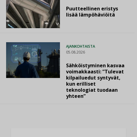
Puutteellinen eristys
lisää lämpöhäviöitä
AJANKOHTAISTA
05.08.2026
Sähköistyminen kasvaa
voimakkaasti: ”Tulevat
kilpailuedut syntyvät,
kun erilliset
teknologiat tuodaan
yhteen”