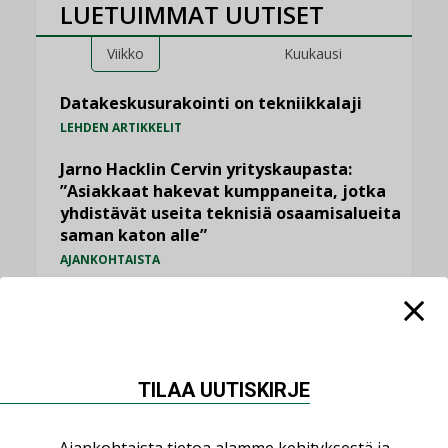
LUETUIMMAT UUTISET
Viikko
Kuukausi
Datakeskusurakointi on tekniikkalaji
LEHDEN ARTIKKELIT
Jarno Hacklin Cervin yrityskaupasta:
”Asiakkaat hakevat kumppaneita, jotka
yhdistävät useita teknisiä osaamisalueita
saman katon alle”
AJANKOHTAISTA
Sähköistyminen kasvaa voimakkaasti:
”Tulevat kilpailuedut syntyvät, kun
erilliset teknologiat tuodaan yhteen”
,
AJANKOHTAISTA
TILAAJILLE
TILAA UUTISKIRJE
Puutteellinen eristys lisää lämpöhäviöitä
LEHDEN ARTIKKELIT
Ajankohtaista tietoa alamme kehityksestä ja