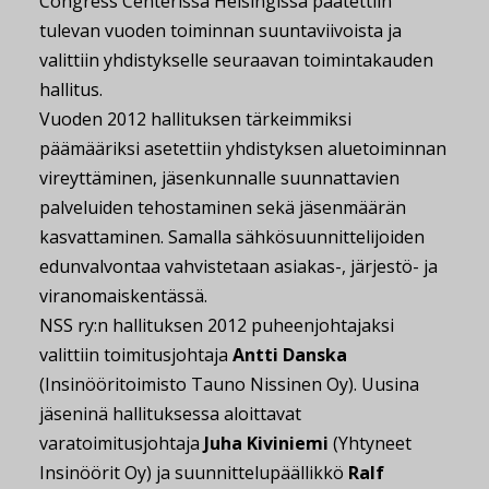
Congress Centerissä Helsingissä päätettiin
tulevan vuoden toiminnan suuntaviivoista ja
valittiin yhdistykselle seuraavan toimintakauden
hallitus.
Vuoden 2012 hallituksen tärkeimmiksi
päämääriksi asetettiin yhdistyksen aluetoiminnan
vireyttäminen, jäsenkunnalle suunnattavien
palveluiden tehostaminen sekä jäsenmäärän
kasvattaminen. Samalla sähkösuunnittelijoiden
edunvalvontaa vahvistetaan asiakas-, järjestö- ja
viranomaiskentässä.
NSS ry:n hallituksen 2012 puheenjohtajaksi
valittiin toimitusjohtaja
Antti Danska
(Insinööritoimisto Tauno Nissinen Oy). Uusina
jäseninä hallituksessa aloittavat
varatoimitusjohtaja
Juha Kiviniemi
(Yhtyneet
Insinöörit Oy) ja suunnittelupäällikkö
Ralf