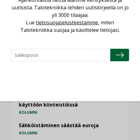
uutisista. Talotekniikka-lehden uutiskirjeellä on jo
Kaivamattomat menetelmät
yli 3000 tilaajaa.
vakiinnuttavat asemansa taloyhtiöissä
Lue
tietosuojaselosteestamme
, miten
,
LEHDEN ARTIKKELIT
TILAAJILLE
Talotekniikka suojaa ja käsittelee tietojasi.
KATSO KAIKKI
NÄKÖKULMIA
Puheista tekoihin – uusin teknologia
käyttöön kiinteistöissä
KOLUMNI
Sähköistäminen säästää euroja
KOLUMNI