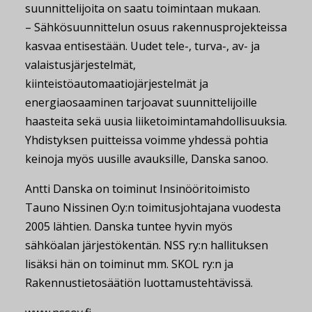
suunnittelijoita on saatu toimintaan mukaan.
– Sähkösuunnittelun osuus rakennusprojekteissa
kasvaa entisestään. Uudet tele-, turva-, av- ja
valaistusjärjestelmät,
kiinteistöautomaatiojärjestelmät ja
energiaosaaminen tarjoavat suunnittelijoille
haasteita sekä uusia liiketoimintamahdollisuuksia.
Yhdistyksen puitteissa voimme yhdessä pohtia
keinoja myös uusille avauksille, Danska sanoo.
Antti Danska on toiminut Insinööritoimisto
Tauno Nissinen Oy:n toimitusjohtajana vuodesta
2005 lähtien. Danska tuntee hyvin myös
sähköalan järjestökentän. NSS ry:n hallituksen
lisäksi hän on toiminut mm. SKOL ry:n ja
Rakennustietosäätiön luottamustehtävissä.