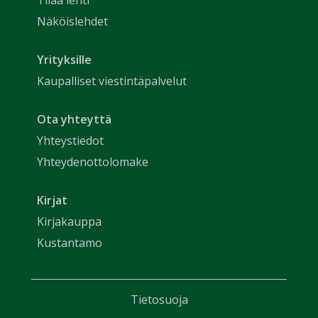
Tilaa lehti
Näköislehdet
Yrityksille
Kaupalliset viestintäpalvelut
Ota yhteyttä
Yhteystiedot
Yhteydenottolomake
Kirjat
Kirjakauppa
Kustantamo
Tietosuoja