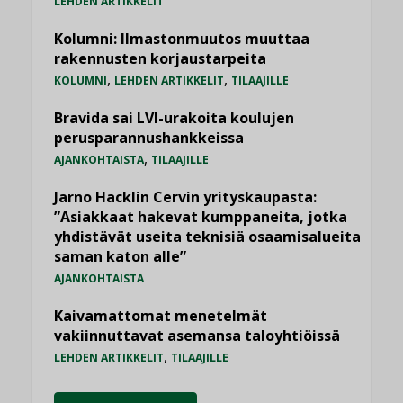
LEHDEN ARTIKKELIT
Kolumni: Ilmastonmuutos muuttaa
rakennusten korjaustarpeita
,
,
KOLUMNI
LEHDEN ARTIKKELIT
TILAAJILLE
Bravida sai LVI-urakoita koulujen
perusparannushankkeissa
,
AJANKOHTAISTA
TILAAJILLE
Jarno Hacklin Cervin yrityskaupasta:
”Asiakkaat hakevat kumppaneita, jotka
yhdistävät useita teknisiä osaamisalueita
saman katon alle”
AJANKOHTAISTA
Kaivamattomat menetelmät
vakiinnuttavat asemansa taloyhtiöissä
,
LEHDEN ARTIKKELIT
TILAAJILLE