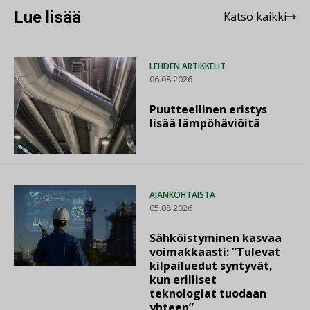
Lue lisää
Katso kaikki
LEHDEN ARTIKKELIT
06.08.2026
Puutteellinen eristys
lisää lämpöhäviöitä
AJANKOHTAISTA
05.08.2026
Sähköistyminen kasvaa
voimakkaasti: ”Tulevat
kilpailuedut syntyvät,
kun erilliset
teknologiat tuodaan
yhteen”