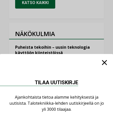
KATSO KAIKKI
NÄKÖKULMIA
Puheista tekoihin – uusin teknologia
käyttöön kiinteistöissä
KOLUMNI
Sähköistäminen säästää euroja
KOLUMNI
TILAA UUTISKIRJE
Yli miljoona kotia on vailla toimivaa
ilmanvaihtoa
Ajankohtaista tietoa alamme kehityksestä ja
KOLUMNI
uutisista. Talotekniikka-lehden uutiskirjeellä on jo
Miten varmistetaan EPD-dokumenteista
yli 3000 tilaajaa.