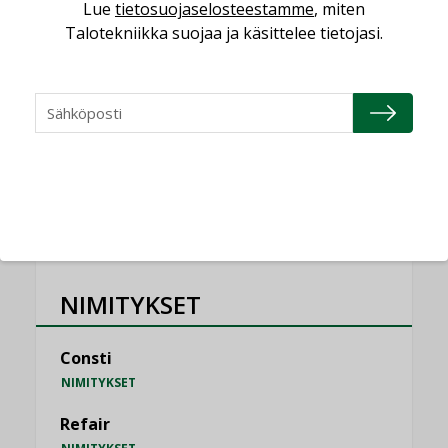
saatavien tietojen vertailukelpoisuus?
Lue
tietosuojaselosteestamme
, miten
KOLUMNI
Talotekniikka suojaa ja käsittelee tietojasi.
Vesi- ja viemärimitoittaminen on
jämähtänyt ajassa paikalleen
MIELIPIDE
KATSO KAIKKI
NIMITYKSET
Consti
NIMITYKSET
Refair