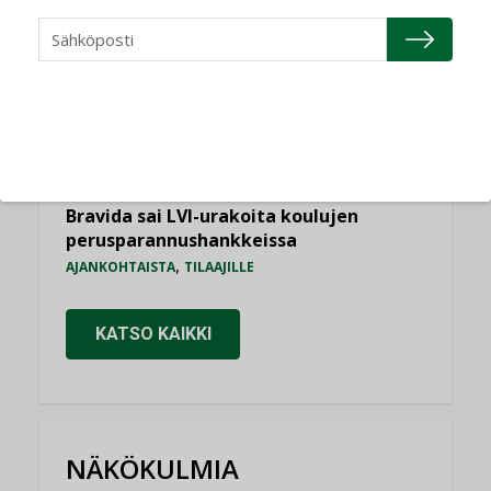
rakennusten korjaustarpeita
,
,
KOLUMNI
LEHDEN ARTIKKELIT
TILAAJILLE
Sähköistyminen kasvaa voimakkaasti:
”Tulevat kilpailuedut syntyvät, kun
erilliset teknologiat tuodaan yhteen”
,
AJANKOHTAISTA
TILAAJILLE
Bravida sai LVI-urakoita koulujen
perusparannushankkeissa
,
AJANKOHTAISTA
TILAAJILLE
KATSO KAIKKI
NÄKÖKULMIA