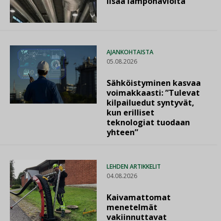
lisää lämpöhäviöitä
AJANKOHTAISTA
05.08.2026
Sähköistyminen kasvaa
voimakkaasti: ”Tulevat
kilpailuedut syntyvät,
kun erilliset
teknologiat tuodaan
yhteen”
LEHDEN ARTIKKELIT
04.08.2026
Kaivamattomat
menetelmät
vakiinnuttavat