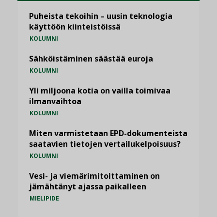
Puheista tekoihin – uusin teknologia
käyttöön kiinteistöissä
KOLUMNI
Sähköistäminen säästää euroja
KOLUMNI
Yli miljoona kotia on vailla toimivaa
ilmanvaihtoa
KOLUMNI
Miten varmistetaan EPD-dokumenteista
saatavien tietojen vertailukelpoisuus?
KOLUMNI
Vesi- ja viemärimitoittaminen on
jämähtänyt ajassa paikalleen
MIELIPIDE