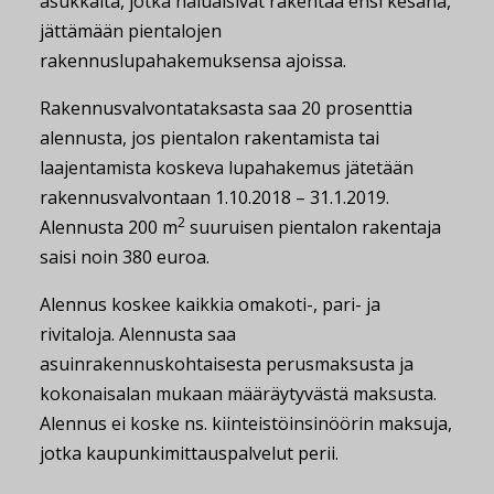
asukkaita, jotka haluaisivat rakentaa ensi kesänä,
jättämään pientalojen
rakennuslupahakemuksensa ajoissa.
Rakennusvalvontataksasta saa 20 prosenttia
alennusta, jos pientalon rakentamista tai
laajentamista koskeva lupahakemus jätetään
rakennusvalvontaan 1.10.2018 – 31.1.2019.
2
Alennusta 200 m
suuruisen pientalon rakentaja
saisi noin 380 euroa.
Alennus koskee kaikkia omakoti-, pari- ja
rivitaloja. Alennusta saa
asuinrakennuskohtaisesta perusmaksusta ja
kokonaisalan mukaan määräytyvästä maksusta.
Alennus ei koske ns. kiinteistöinsinöörin maksuja,
jotka kaupunkimittauspalvelut perii.