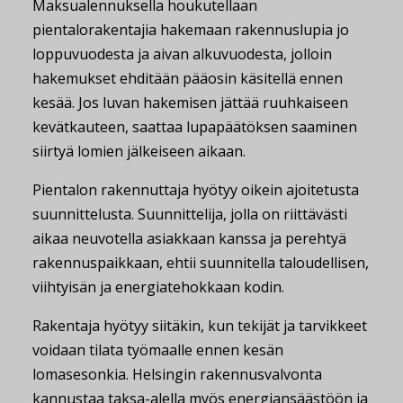
Maksualennuksella houkutellaan
pientalorakentajia hakemaan rakennuslupia jo
loppuvuodesta ja aivan alkuvuodesta, jolloin
hakemukset ehditään pääosin käsitellä ennen
kesää. Jos luvan hakemisen jättää ruuhkaiseen
kevätkauteen, saattaa lupapäätöksen saaminen
siirtyä lomien jälkeiseen aikaan.
Pientalon rakennuttaja hyötyy oikein ajoitetusta
suunnittelusta. Suunnittelija, jolla on riittävästi
aikaa neuvotella asiakkaan kanssa ja perehtyä
rakennuspaikkaan, ehtii suunnitella taloudellisen,
viihtyisän ja energiatehokkaan kodin.
Rakentaja hyötyy siitäkin, kun tekijät ja tarvikkeet
voidaan tilata työmaalle ennen kesän
lomasesonkia. Helsingin rakennusvalvonta
kannustaa taksa-alella myös energiansäästöön ja