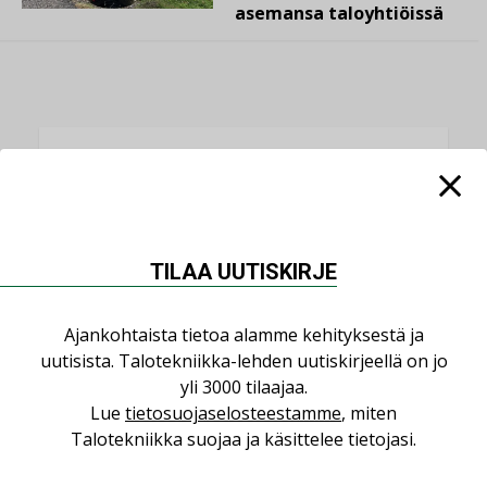
asemansa taloyhtiöissä
LUETUIMMAT UUTISET
Viikko
Kuukausi
TILAA UUTISKIRJE
Datakeskusurakointi on tekniikkalaji
LEHDEN ARTIKKELIT
Ajankohtaista tietoa alamme kehityksestä ja
Jarno Hacklin Cervin yrityskaupasta:
uutisista. Talotekniikka-lehden uutiskirjeellä on jo
”Asiakkaat hakevat kumppaneita, jotka
yli 3000 tilaajaa.
yhdistävät useita teknisiä osaamisalueita
Lue
tietosuojaselosteestamme
, miten
saman katon alle”
Talotekniikka suojaa ja käsittelee tietojasi.
AJANKOHTAISTA
Kolumni: Ilmastonmuutos muuttaa