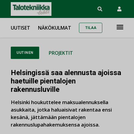
UUTISET
NÄKÖKULMAT
TILAA
PROJEKTIT
UUTINEN
Helsingissä saa alennusta ajoissa
haetuille pientalojen
rakennusluville
Helsinki houkuttelee maksualennuksella
asukkaita, jotka haluaisivat rakentaa ensi
kesänä, jättämään pientalojen
rakennuslupahakemuksensa ajoissa.