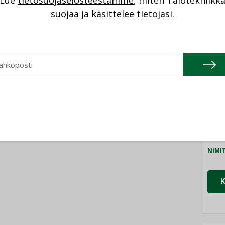
Lue
tietosuojaselosteestamme
, miten Talotekniikk
NI
suojaa ja käsittelee tietojasi.
Cons
NIMI
Refa
NIMI
Gra
NIMI
Schn
NIMI