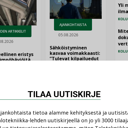
Yli 
ilm
KOLU
AJANKOHTAISTA
Mite
DEN ARTIKKELIT
05.08.2026
doku
08.2026
vert
Sähköistyminen
KOLU
kasvaa voimakkaasti:
ellinen eristys
”Tulevat kilpailuedut
lämpöhäviöitä
Vesi
syntyvät, kun erilliset
teknologiat tuodaan
jämä
yhteen”
MIELI
TILAA UUTISKIRJE
jankohtaista tietoa alamme kehityksestä ja uutisist
lotekniikka-lehden uutiskirjeellä on jo yli 3000 tilaaj