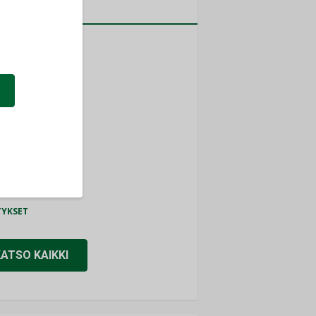
a
MITYKSET
ti
TYKSET
ir
TYKSET
nlund Oy
TYKSET
eider Electric
TYKSET
KATSO KAIKKI