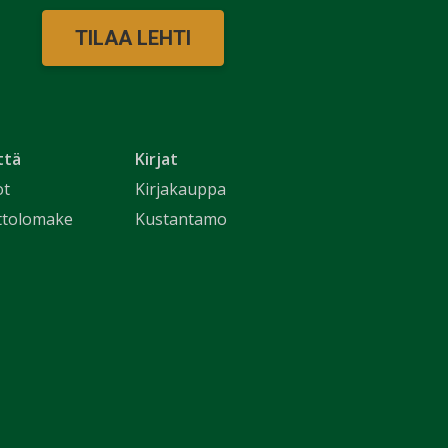
TILAA LEHTI
ttä
Kirjat
ot
Kirjakauppa
ttolomake
Kustantamo