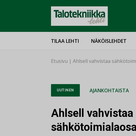
TILAA LEHTI
NÄKÖISLEHDET
Etusivu
|
Ahlsell vahvistaa sähkötoi
AJANKOHTAISTA
UUTINEN
Ahlsell vahvistaa
sähkötoimialaos