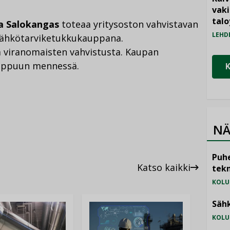
vak
talo
a Salokangas
toteaa yritysoston vahvistavan
LEHD
sähkötarviketukkukauppana.
 viranomaisten vahvistusta. Kaupan
oppuun mennessä.
NÄ
Puhe
Katso kaikki
tekn
KOLU
Sähk
KOLU