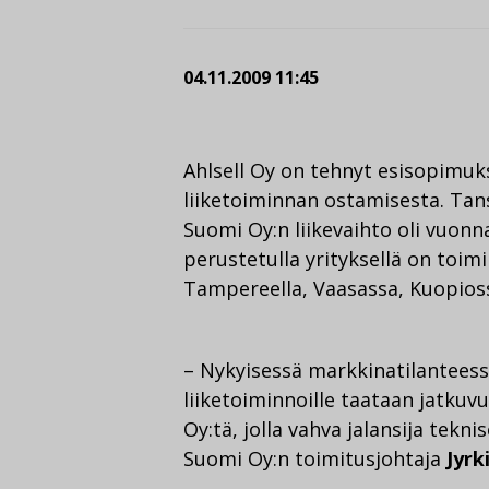
04.11.2009 11:45
Ahlsell Oy on tehnyt esisopimuk
liiketoiminnan ostamisesta. Tan
Suomi Oy:n liikevaihto oli vuon
perustetulla yrityksellä on toim
Tampereella, Vaasassa, Kuopioss
– Nykyisessä markkinatilanteess
liiketoiminnoille taataan jatkuv
Oy:tä, jolla vahva jalansija tekn
Suomi Oy:n toimitusjohtaja
Jyrk