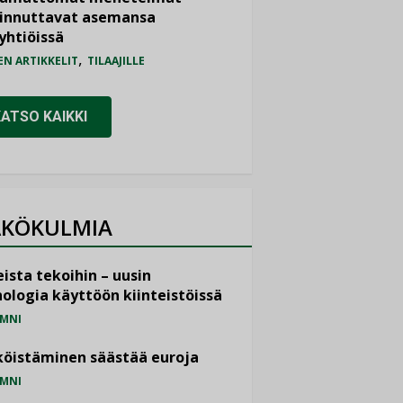
iinnuttavat asemansa
yhtiöissä
,
EN ARTIKKELIT
TILAAJILLE
KATSO KAIKKI
KÖKULMIA
ista tekoihin – uusin
ologia käyttöön kiinteistöissä
MNI
öistäminen säästää euroja
MNI