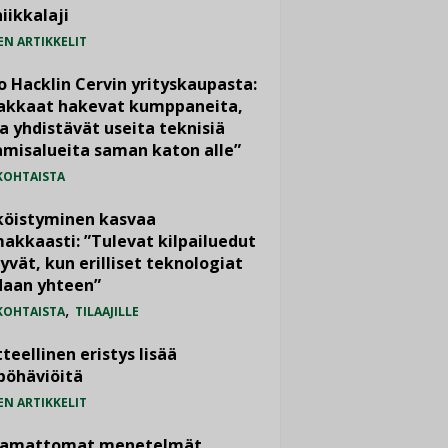
iikkalaji
EN ARTIKKELIT
o Hacklin Cervin yrityskaupasta:
iakkaat hakevat kumppaneita,
a yhdistävät useita teknisiä
misalueita saman katon alle”
KOHTAISTA
köistyminen kasvaa
akkaasti: ”Tulevat kilpailuedut
yvät, kun erilliset teknologiat
daan yhteen”
,
KOHTAISTA
TILAAJILLE
teellinen eristys lisää
pöhäviöitä
EN ARTIKKELIT
vamattomat menetelmät