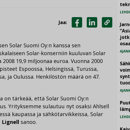
tekn
LEHD
Jaa:
Jarn
JAA
JAA
KOPIOI
”As
jotk
FACEBOOKISSA
LINKEDINISSÄ
LINKKI
osaa
sen Solar Suomi Oy:n kanssa sen
AJAN
skalaiseen Solar-konserniin kuuluvan Solar
na 2008 19,9 miljoonaa euroa. Vuonna 2000
Säh
ipisteet Espoossa, Helsingissä, Turussa,
voim
a, ja Oulussa. Henkilöstön määrä on 47.
synt
tuo
AJAN
a on tärkeää, että Solar Suomi Oy:n
Puut
uus. Yrityksemme sulautuu nyt osaksi Ahlsell
läm
isessä kaupassa ja sähkötarvikkeissa, Solar
LEHD
i Lignell
sanoo.
Kai