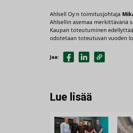
Ahlsell Oy:n toimitusjohtaja
Mik
Ahlsellin asemaa merkittävänä 
Kaupan toteutuminen edellyttää
odotetaan toteutuvan vuoden l
Jaa:
JAA
JAA
KOPIOI
FACEBOOKISSA
LINKEDINISSÄ
LINKKI
Lue lisää