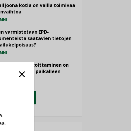
miljoona kotia on vailla toimivaa
anvaihtoa
MNI
n varmistetaan EPD-
menteista saatavien tietojen
ailukelpoisuus?
MNI
- ja viemärimitoittaminen on
htänyt ajassa paikalleen
PIDE
KATSO KAIKKI
a.
aa.