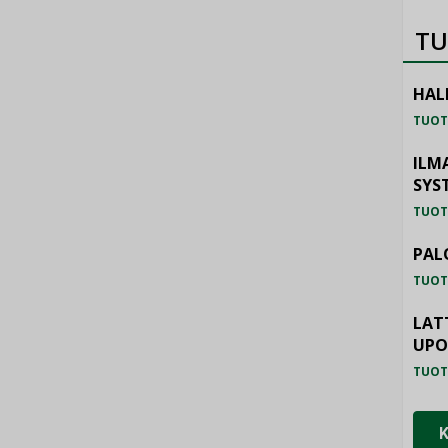
TU
HAL
TUOT
ILM
SYS
TUOT
PAL
TUOT
LAT
UP
TUOT