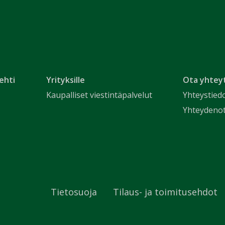
ehti
Yrityksille
Ota yhtey
Kaupalliset viestintäpalvelut
Yhteystied
Yhteydeno
Tietosuoja
Tilaus- ja toimitusehdot