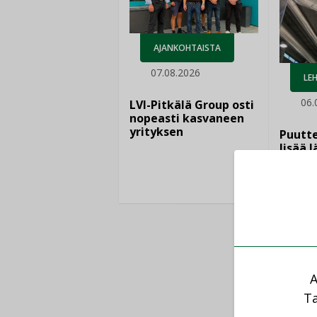
AJANKOHTAISTA
07.08.2026
LEH
06.
LVI-Pitkälä Group osti
nopeasti kasvaneen
yrityksen
Puutte
lisää 
A
Ta