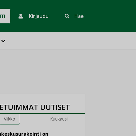
Kirjaudu
Hae
HTI
ETUIMMAT UUTISET
Viikko
Kuukausi
keskusurakointi on