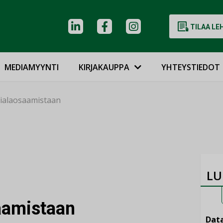
TILAA LE
MEDIAMYYNTI
KIRJAKAUPPA
YHTEYSTIEDOT
mialaosaamistaan
LU
aamistaan
Data