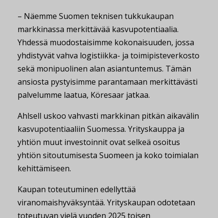
– Näemme Suomen teknisen tukkukaupan
markkinassa merkittävää kasvupotentiaalia.
Yhdessä muodostaisimme kokonaisuuden, jossa
yhdistyvät vahva logistiikka- ja toimipisteverkosto
sekä monipuolinen alan asiantuntemus. Tämän
ansiosta pystyisimme parantamaan merkittävästi
palvelumme laatua, Köresaar jatkaa.
Ahlsell uskoo vahvasti markkinan pitkän aikavälin
kasvupotentiaaliin Suomessa. Yrityskauppa ja
yhtiön muut investoinnit ovat selkeä osoitus
yhtiön sitoutumisesta Suomeen ja koko toimialan
kehittämiseen.
Kaupan toteutuminen edellyttää
viranomaishyväksyntää. Yrityskaupan odotetaan
toteutuvan vielä vuoden 2025 toisen