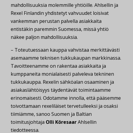
mahdollisuuksia molemmille yhtiöille. Ahlsellin ja
Rexel Finlandin yhdistetyt vahvuudet loisivat
vankemman perustan palvella asiakkaita
entistäkin paremmin Suomessa, missä yhtiö
näkee paljon mahdollisuuksia.
– Toteutuessaan kauppa vahvistaa merkittävästi
asemaamme teknisen tukkukaupan markkinassa.
Tavoitteenamme on rakentaa asiakkaita ja
kumppaneita monialaisesti palveleva tekninen
tukkukauppa. Rexelin sähköalan osaaminen ja
asiakaslähtöisyys täydentävät toimintaamme
erinomaisesti. Odotamme innolla, että pääsemme
toivottamaan rexeliläiset tervetulleeksi ja osaksi
tiimiämme, sanoo Suomen ja Baltian
toimitusjohtaja
Olli Köresaar
Ahlsellin
tiedotteessa.