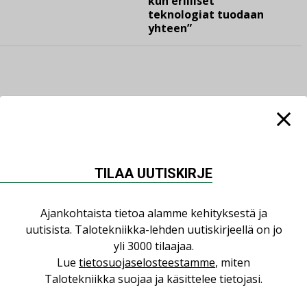
kun erilliset
teknologiat tuodaan
yhteen”
LUETUIMMAT UUTISET
Viikko
Kuukausi
TILAA UUTISKIRJE
Datakeskusurakointi on tekniikkalaji
LEHDEN ARTIKKELIT
Ajankohtaista tietoa alamme kehityksestä ja
uutisista. Talotekniikka-lehden uutiskirjeellä on jo
Jarno Hacklin Cervin yrityskaupasta:
yli 3000 tilaajaa.
”Asiakkaat hakevat kumppaneita, jotka
Lue
tietosuojaselosteestamme
, miten
yhdistävät useita teknisiä osaamisalueita
Talotekniikka suojaa ja käsittelee tietojasi.
saman katon alle”
AJANKOHTAISTA