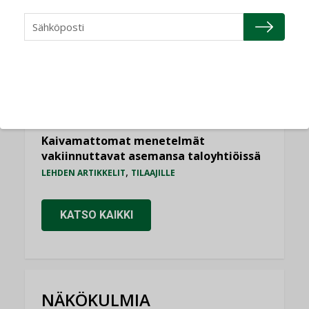
Sähköistyminen kasvaa voimakkaasti:
”Tulevat kilpailuedut syntyvät, kun
erilliset teknologiat tuodaan yhteen”
,
AJANKOHTAISTA
TILAAJILLE
Puutteellinen eristys lisää lämpöhäviöitä
LEHDEN ARTIKKELIT
Kaivamattomat menetelmät
vakiinnuttavat asemansa taloyhtiöissä
,
LEHDEN ARTIKKELIT
TILAAJILLE
KATSO KAIKKI
NÄKÖKULMIA