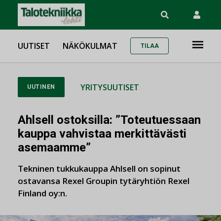
UUTISET
NÄKÖKULMAT
TILAA
YRITYSUUTISET
UUTINEN
Ahlsell ostoksilla: ”Toteutuessaan
kauppa vahvistaa merkittävästi
asemaamme”
Tekninen tukkukauppa Ahlsell on sopinut
ostavansa Rexel Groupin tytäryhtiön Rexel
Finland oy:n.