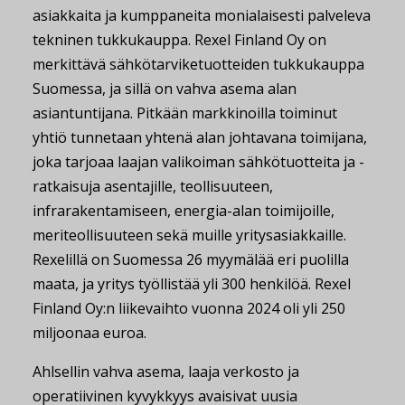
asiakkaita ja kumppaneita monialaisesti palveleva
tekninen tukkukauppa. Rexel Finland Oy on
merkittävä sähkötarviketuotteiden tukkukauppa
Suomessa, ja sillä on vahva asema alan
asiantuntijana. Pitkään markkinoilla toiminut
yhtiö tunnetaan yhtenä alan johtavana toimijana,
joka tarjoaa laajan valikoiman sähkötuotteita ja -
ratkaisuja asentajille, teollisuuteen,
infrarakentamiseen, energia-alan toimijoille,
meriteollisuuteen sekä muille yritysasiakkaille.
Rexelillä on Suomessa 26 myymälää eri puolilla
maata, ja yritys työllistää yli 300 henkilöä. Rexel
Finland Oy:n liikevaihto vuonna 2024 oli yli 250
miljoonaa euroa.
Ahlsellin vahva asema, laaja verkosto ja
operatiivinen kyvykkyys avaisivat uusia