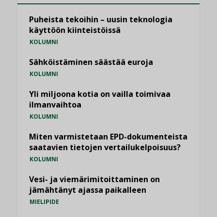
Puheista tekoihin – uusin teknologia
käyttöön kiinteistöissä
KOLUMNI
Sähköistäminen säästää euroja
KOLUMNI
Yli miljoona kotia on vailla toimivaa
ilmanvaihtoa
KOLUMNI
Miten varmistetaan EPD-dokumenteista
saatavien tietojen vertailukelpoisuus?
KOLUMNI
Vesi- ja viemärimitoittaminen on
jämähtänyt ajassa paikalleen
MIELIPIDE