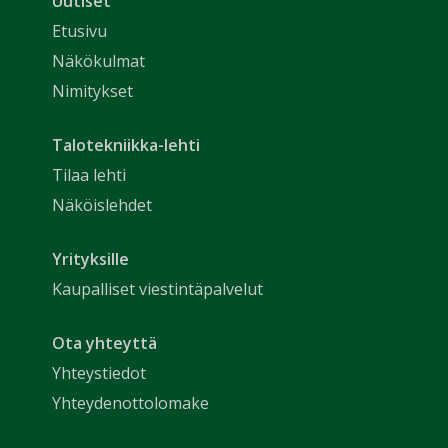
Uutiset
Etusivu
Näkökulmat
Nimitykset
Talotekniikka-lehti
Tilaa lehti
Näköislehdet
Yrityksille
Kaupalliset viestintäpalvelut
Ota yhteyttä
Yhteystiedot
Yhteydenottolomake