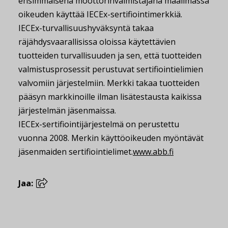
ensimmäisenä moottorinvalmistajana maailmassa
oikeuden käyttää IECEx-sertifiointimerkkiä.
IECEx-turvallisuushyväksyntä takaa
räjähdysvaarallisissa oloissa käytettävien
tuotteiden turvallisuuden ja sen, että tuotteiden
valmistusprosessit perustuvat sertifiointielimien
valvomiin järjestelmiin. Merkki takaa tuotteiden
pääsyn markkinoille ilman lisätestausta kaikissa
järjestelmän jäsenmaissa.
IECEx-sertifiointijärjestelmä on perustettu
vuonna 2008. Merkin käyttöoikeuden myöntävät
jäsenmaiden sertifiointielimet.
www.abb.fi
Jaa: