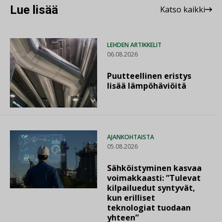
Lue lisää
Katso kaikki
LEHDEN ARTIKKELIT
06.08.2026
Puutteellinen eristys
lisää lämpöhäviöitä
AJANKOHTAISTA
05.08.2026
Sähköistyminen kasvaa
voimakkaasti: ”Tulevat
kilpailuedut syntyvät,
kun erilliset
teknologiat tuodaan
yhteen”