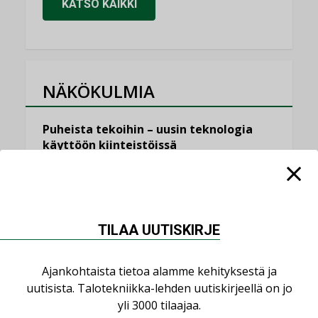
KATSO KAIKKI
NÄKÖKULMIA
Puheista tekoihin – uusin teknologia
käyttöön kiinteistöissä
KOLUMNI
Sähköistäminen säästää euroja
KOLUMNI
TILAA UUTISKIRJE
Yli miljoona kotia on vailla toimivaa
ilmanvaihtoa
Ajankohtaista tietoa alamme kehityksestä ja
KOLUMNI
uutisista. Talotekniikka-lehden uutiskirjeellä on jo
Miten varmistetaan EPD-dokumenteista
yli 3000 tilaajaa.
saatavien tietojen vertailukelpoisuus?