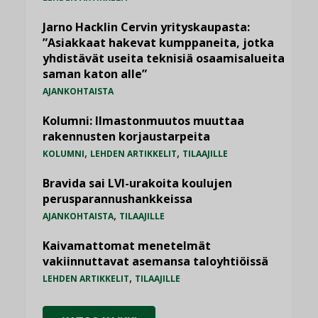
Jarno Hacklin Cervin yrityskaupasta:
”Asiakkaat hakevat kumppaneita, jotka
yhdistävät useita teknisiä osaamisalueita
saman katon alle”
AJANKOHTAISTA
Kolumni: Ilmastonmuutos muuttaa
rakennusten korjaustarpeita
,
,
KOLUMNI
LEHDEN ARTIKKELIT
TILAAJILLE
Bravida sai LVI-urakoita koulujen
perusparannushankkeissa
,
AJANKOHTAISTA
TILAAJILLE
Kaivamattomat menetelmät
vakiinnuttavat asemansa taloyhtiöissä
,
LEHDEN ARTIKKELIT
TILAAJILLE