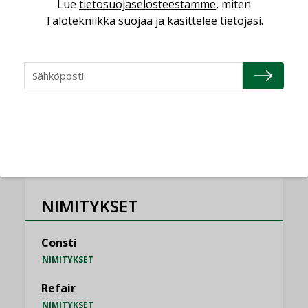
Lue
tietosuojaselosteestamme
, miten
KOLUMNI
Talotekniikka suojaa ja käsittelee tietojasi.
Vesi- ja viemärimitoittaminen on
jämähtänyt ajassa paikalleen
MIELIPIDE
KATSO KAIKKI
NIMITYKSET
Consti
NIMITYKSET
Refair
NIMITYKSET