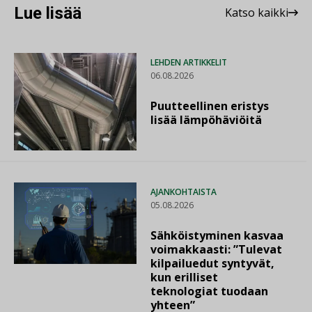
Lue lisää
Katso kaikki
LEHDEN ARTIKKELIT
06.08.2026
Puutteellinen eristys
lisää lämpöhäviöitä
AJANKOHTAISTA
05.08.2026
Sähköistyminen kasvaa
voimakkaasti: ”Tulevat
kilpailuedut syntyvät,
kun erilliset
teknologiat tuodaan
yhteen”