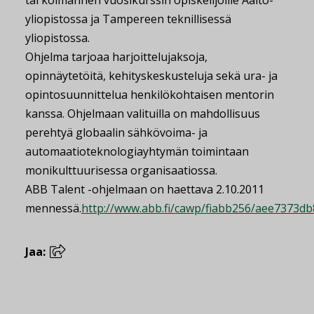
tai kolmannen vuosikurssin opiskelijoille Aalto-
yliopistossa ja Tampereen teknillisessä
yliopistossa.
Ohjelma tarjoaa harjoittelujaksoja,
opinnäytetöitä, kehityskeskusteluja sekä ura- ja
opintosuunnittelua henkilökohtaisen mentorin
kanssa. Ohjelmaan valituilla on mahdollisuus
perehtyä globaalin sähkövoima- ja
automaatioteknologiayhtymän toimintaan
monikulttuurisessa organisaatiossa.
ABB Talent -ohjelmaan on haettava 2.10.2011
mennessä.
http://www.abb.fi/cawp/fiabb256/aee7373d
Jaa: