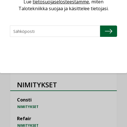
Lue
tietosuojaselosteestamme
, miten
KOLUMNI
Talotekniikka suojaa ja käsittelee tietojasi.
Vesi- ja viemärimitoittaminen on
jämähtänyt ajassa paikalleen
MIELIPIDE
KATSO KAIKKI
NIMITYKSET
Consti
NIMITYKSET
Refair
NIMITYKSET