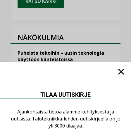
KATSO KAIKKI
NÄKÖKULMIA
Puheista tekoihin – uusin teknologia
käyttöön kiinteistöissä
KOLUMNI
Sähköistäminen säästää euroja
KOLUMNI
TILAA UUTISKIRJE
Yli miljoona kotia on vailla toimivaa
ilmanvaihtoa
Ajankohtaista tietoa alamme kehityksestä ja
KOLUMNI
uutisista. Talotekniikka-lehden uutiskirjeellä on jo
Miten varmistetaan EPD-dokumenteista
yli 3000 tilaajaa.
saatavien tietojen vertailukelpoisuus?