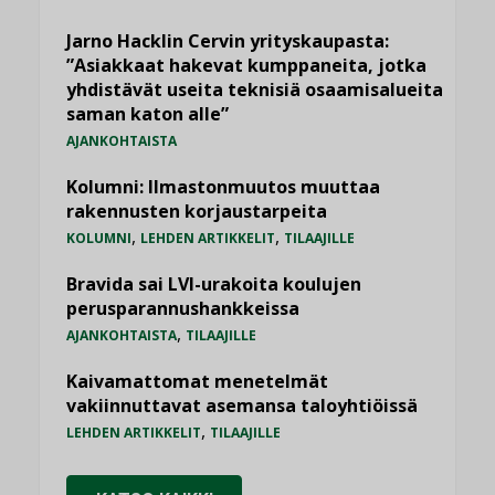
Jarno Hacklin Cervin yrityskaupasta:
”Asiakkaat hakevat kumppaneita, jotka
yhdistävät useita teknisiä osaamisalueita
saman katon alle”
AJANKOHTAISTA
Kolumni: Ilmastonmuutos muuttaa
rakennusten korjaustarpeita
,
,
KOLUMNI
LEHDEN ARTIKKELIT
TILAAJILLE
Bravida sai LVI-urakoita koulujen
perusparannushankkeissa
,
AJANKOHTAISTA
TILAAJILLE
Kaivamattomat menetelmät
vakiinnuttavat asemansa taloyhtiöissä
,
LEHDEN ARTIKKELIT
TILAAJILLE