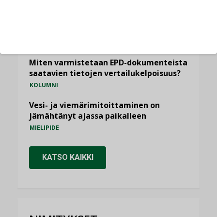
Yli miljoona kotia on vailla toimivaa
ilmanvaihtoa
KOLUMNI
Miten varmistetaan EPD-dokumenteista
saatavien tietojen vertailukelpoisuus?
KOLUMNI
Vesi- ja viemärimitoittaminen on
jämähtänyt ajassa paikalleen
MIELIPIDE
KATSO KAIKKI