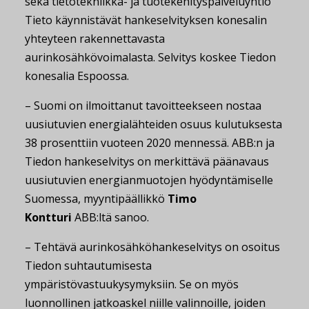
sekä tietotekniikka- ja tuotekehityspalveluyhtiö
Tieto käynnistävät hankeselvityksen konesalin
yhteyteen rakennettavasta
aurinkosähkövoimalasta. Selvitys koskee Tiedon
konesalia Espoossa.
– Suomi on ilmoittanut tavoitteekseen nostaa
uusiutuvien energialähteiden osuus kulutuksesta
38 prosenttiin vuoteen 2020 mennessä. ABB:n ja
Tiedon hankeselvitys on merkittävä päänavaus
uusiutuvien energianmuotojen hyödyntämiselle
Suomessa, myyntipäällikkö
Timo
Kontturi
ABB:ltä sanoo.
– Tehtävä aurinkosähköhankeselvitys on osoitus
Tiedon suhtautumisesta
ympäristövastuukysymyksiin. Se on myös
luonnollinen jatkoaskel niille valinnoille, joiden