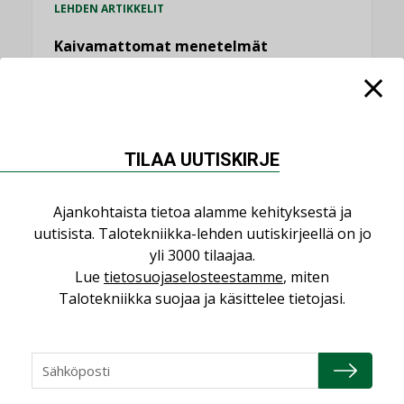
LEHDEN ARTIKKELIT
Kaivamattomat menetelmät
vakiinnuttavat asemansa taloyhtiöissä
,
LEHDEN ARTIKKELIT
TILAAJILLE
KATSO KAIKKI
TILAA UUTISKIRJE
Ajankohtaista tietoa alamme kehityksestä ja
uutisista. Talotekniikka-lehden uutiskirjeellä on jo
NÄKÖKULMIA
yli 3000 tilaajaa.
Lue
tietosuojaselosteestamme
, miten
Talotekniikka suojaa ja käsittelee tietojasi.
Puheista tekoihin – uusin teknologia
käyttöön kiinteistöissä
KOLUMNI
Sähköistäminen säästää euroja
KOLUMNI