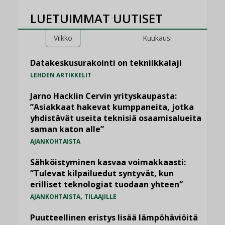
LUETUIMMAT UUTISET
Viikko
Kuukausi
Datakeskusurakointi on tekniikkalaji
LEHDEN ARTIKKELIT
Jarno Hacklin Cervin yrityskaupasta:
”Asiakkaat hakevat kumppaneita, jotka
yhdistävät useita teknisiä osaamisalueita
saman katon alle”
AJANKOHTAISTA
Sähköistyminen kasvaa voimakkaasti:
”Tulevat kilpailuedut syntyvät, kun
erilliset teknologiat tuodaan yhteen”
,
AJANKOHTAISTA
TILAAJILLE
Puutteellinen eristys lisää lämpöhäviöitä