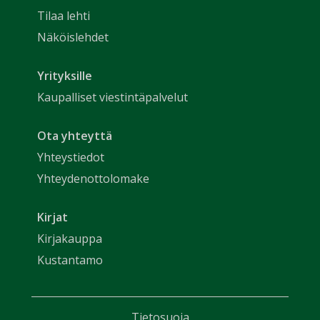
Tilaa lehti
Näköislehdet
Yrityksille
Kaupalliset viestintäpalvelut
Ota yhteyttä
Yhteystiedot
Yhteydenottolomake
Kirjat
Kirjakauppa
Kustantamo
Tietosuoja