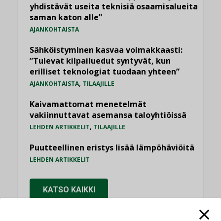
yhdistävät useita teknisiä osaamisalueita
saman katon alle”
AJANKOHTAISTA
Sähköistyminen kasvaa voimakkaasti:
”Tulevat kilpailuedut syntyvät, kun
erilliset teknologiat tuodaan yhteen”
,
AJANKOHTAISTA
TILAAJILLE
Kaivamattomat menetelmät
vakiinnuttavat asemansa taloyhtiöissä
,
LEHDEN ARTIKKELIT
TILAAJILLE
Puutteellinen eristys lisää lämpöhäviöitä
LEHDEN ARTIKKELIT
KATSO KAIKKI