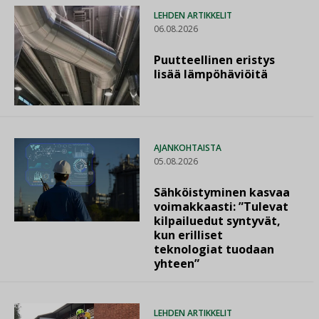
LEHDEN ARTIKKELIT
06.08.2026
Puutteellinen eristys
lisää lämpöhäviöitä
AJANKOHTAISTA
05.08.2026
Sähköistyminen kasvaa
voimakkaasti: ”Tulevat
kilpailuedut syntyvät,
kun erilliset
teknologiat tuodaan
yhteen”
LEHDEN ARTIKKELIT