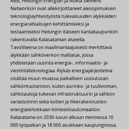
ABB, Helsingin Energian ja Nokia Siemens
Networksin ovat allekirjoittaneet aiesopimuksen
teknologiayhteistyöstä tulevaisuuden älykkäiden
energiaratkaisujen kehittämiseksi ja
testaamiseksi Helsingin itäiseen kantakaupunkiin
rakentuvalla Kalasataman alueella.
Tavoitteena on maailmanlaajuisesti merkittävä
älykkään sähköverkon mallialue, jossa
yhdistetään uusinta energia-, informaatio- ja
viestintäteknologiaa. Älykäs energiajärjestelmä
sisältää muun muassa paikallisen uusiutuvan
sähköntuotannon, kuten aurinko- ja tuulivoiman,
sähköautoja tukevan infrastruktuurin ja sähkön
varastoinnin sekä kotien ja liikerakennusten
energiatehokkaan kiinteistöautomaation.
Kalasatama on 2030-luvun alkuun mennessä 10
000 työpaikan ja 18 000 asukkaan kaupunginosa.