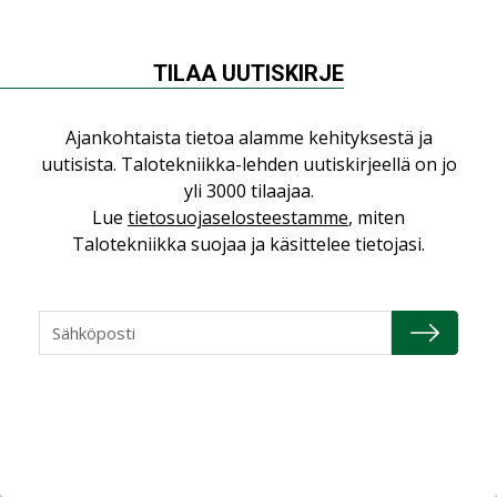
NÄKÖKULMIA
TILAA UUTISKIRJE
Puheista tekoihin – uusin teknologia
Ajankohtaista tietoa alamme kehityksestä ja
käyttöön kiinteistöissä
uutisista. Talotekniikka-lehden uutiskirjeellä on jo
KOLUMNI
yli 3000 tilaajaa.
Lue
tietosuojaselosteestamme
, miten
Sähköistäminen säästää euroja
Talotekniikka suojaa ja käsittelee tietojasi.
KOLUMNI
Yli miljoona kotia on vailla toimivaa
ilmanvaihtoa
KOLUMNI
Miten varmistetaan EPD-dokumenteista
saatavien tietojen vertailukelpoisuus?
KOLUMNI
Vesi- ja viemärimitoittaminen on