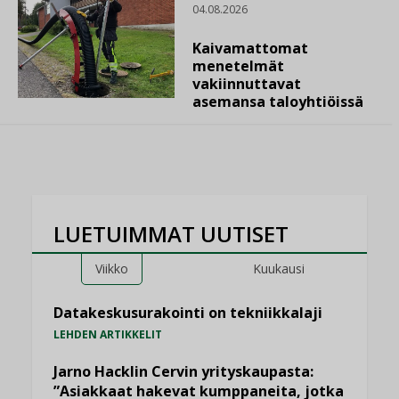
04.08.2026
Kaivamattomat
menetelmät
vakiinnuttavat
asemansa taloyhtiöissä
LUETUIMMAT UUTISET
Viikko
Kuukausi
Datakeskusurakointi on tekniikkalaji
LEHDEN ARTIKKELIT
Jarno Hacklin Cervin yrityskaupasta:
”Asiakkaat hakevat kumppaneita, jotka