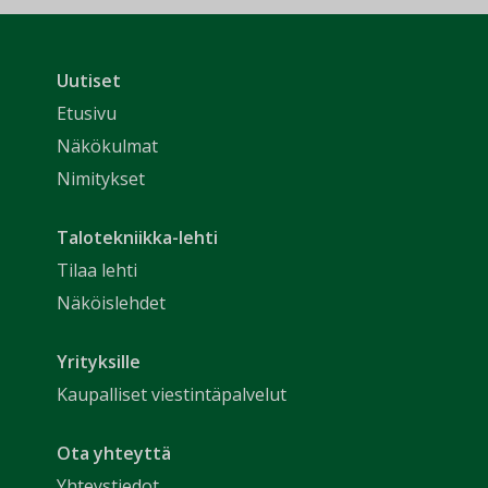
Uutiset
Etusivu
Näkökulmat
Nimitykset
Talotekniikka-lehti
Tilaa lehti
Näköislehdet
Yrityksille
Kaupalliset viestintäpalvelut
Ota yhteyttä
Yhteystiedot