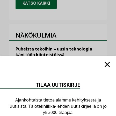
KATSO KAIKKI
NÄKÖKULMIA
Puheista tekoihin – uusin teknologia
käyttöön kiinteistöissä
KOLUMNI
Sähköistäminen säästää euroja
KOLUMNI
TILAA UUTISKIRJE
Yli miljoona kotia on vailla toimivaa
ilmanvaihtoa
Ajankohtaista tietoa alamme kehityksestä ja
KOLUMNI
uutisista. Talotekniikka-lehden uutiskirjeellä on jo
Miten varmistetaan EPD-dokumenteista
yli 3000 tilaajaa.