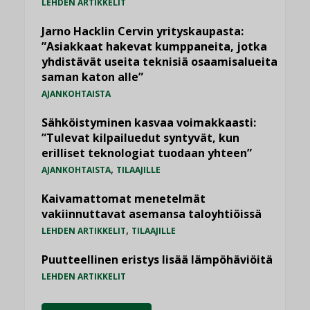
LEHDEN ARTIKKELIT
Jarno Hacklin Cervin yrityskaupasta:
”Asiakkaat hakevat kumppaneita, jotka
yhdistävät useita teknisiä osaamisalueita
saman katon alle”
AJANKOHTAISTA
Sähköistyminen kasvaa voimakkaasti:
”Tulevat kilpailuedut syntyvät, kun
erilliset teknologiat tuodaan yhteen”
,
AJANKOHTAISTA
TILAAJILLE
Kaivamattomat menetelmät
vakiinnuttavat asemansa taloyhtiöissä
,
LEHDEN ARTIKKELIT
TILAAJILLE
Puutteellinen eristys lisää lämpöhäviöitä
LEHDEN ARTIKKELIT