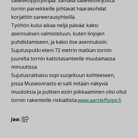
sadevesipystylinjaa. Samalla sadevesilinjoista
tornin parvekkeille johtavat haarakohdat
korjattiin saneerausyhteillä.
Työhön kului aikaa neljä päivää: kaksi
asennuksen valmisteluun, kuten linjojen
puhdistamiseen, ja kaksi itse asennuksiin.
Sujutusputki eteni 72 metrin matkan tornin
juurelta tornin kattotasanteelle muutamassa
minuutissa.
Sujutusratkaisu sopi suojeltuun kohteeseen,
jossa Museovirasto ei salli mitään näkyviä
muutoksia ja putkien esiin piikkaaminen olisi ollut
tornin rakenteille riskialtista.
www.aarsleffpipe.fi
Jaa: