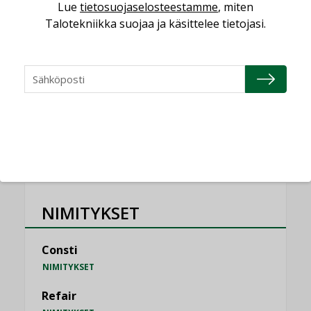
saatavien tietojen vertailukelpoisuus?
Lue
tietosuojaselosteestamme
, miten
KOLUMNI
Talotekniikka suojaa ja käsittelee tietojasi.
Vesi- ja viemärimitoittaminen on
jämähtänyt ajassa paikalleen
MIELIPIDE
KATSO KAIKKI
NIMITYKSET
Consti
NIMITYKSET
Refair