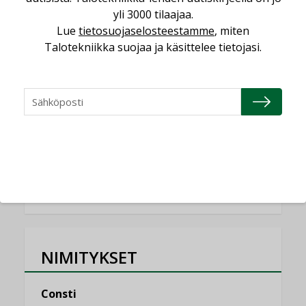
KOLUMNI
yli 3000 tilaajaa.
Lue
tietosuojaselosteestamme
, miten
Miten varmistetaan EPD-dokumenteista
Talotekniikka suojaa ja käsittelee tietojasi.
saatavien tietojen vertailukelpoisuus?
KOLUMNI
Vesi- ja viemärimitoittaminen on
jämähtänyt ajassa paikalleen
MIELIPIDE
KATSO KAIKKI
NIMITYKSET
Consti