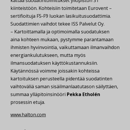
kattaa suodatintoimitukset yliopiston 31
kiinteistöön. Kohteisiin toimitetaan Eurovent –
sertifioituja F5-F9 luokan lasikuitusuodattimia.
Suodattimien vaihdot tekee ISS Palvelut Oy.
– Kartoittamalla ja optimoimalla suodatuksen
aina kohteen mukaan, pystymme parantamaan
ihmisten hyvinvointia, vaikuttamaan ilmanvaihdon
energiankulutukseen, mutta myös
ilmansuodatuksen käyttökustannuksiin.
Käytännössä voimme joissakin kohteissa
kartoituksen perusteella pidentää suodatinten
vaihtoväliä saman sisäilmanlaatutason säilyttäen,
summaa ylläpitoinsinööri
Pekka Etholén
prosessin etuja.
www.halton.com