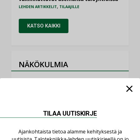
,
LEHDEN ARTIKKELIT
TILAAJILLE
KATSO KAIKKI
NÄKÖKULMIA
Puheista tekoihin – uusin teknologia
käyttöön kiinteistöissä
KOLUMNI
Sähköistäminen säästää euroja
TILAA UUTISKIRJE
KOLUMNI
Yli miljoona kotia on vailla toimivaa
Ajankohtaista tietoa alamme kehityksestä ja
ilmanvaihtoa
uutisista. Talotekniikka-lehden uutiskirjeellä on jo