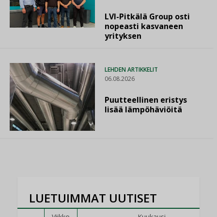
LVI-Pitkälä Group osti
nopeasti kasvaneen
yrityksen
LEHDEN ARTIKKELIT
06.08.2026
Puutteellinen eristys
lisää lämpöhäviöitä
LUETUIMMAT UUTISET
Viikko
Kuukausi