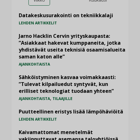
Datakeskusurakointi on tekniikkalaji
LEHDEN ARTIKKELIT
Jarno Hacklin Cervin yrityskaupasta:
”Asiakkaat hakevat kumppaneita, jotka
yhdistävät useita teknisiä osaamisalueita
saman katon alle”
AJANKOHTAISTA
Sähköistyminen kasvaa voimakkaasti:
”Tulevat kilpailuedut syntyvät, kun
erilliset teknologiat tuodaan yhteen”
,
AJANKOHTAISTA
TILAAJILLE
Puutteellinen eristys lisää lämpöhäviöitä
LEHDEN ARTIKKELIT
Kaivamattomat menetelmät
vakiinnuttavat asemansa taloyhtiöissä