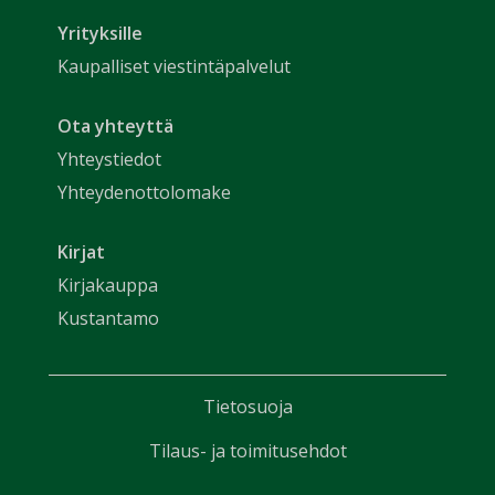
Yrityksille
Kaupalliset viestintäpalvelut
Ota yhteyttä
Yhteystiedot
Yhteydenottolomake
Kirjat
Kirjakauppa
Kustantamo
Tietosuoja
Tilaus- ja toimitusehdot