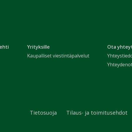
ehti
Yrityksille
Ota yhtey
Kaupalliset viestintäpalvelut
Yhteystied
Yhteydeno
Tietosuoja
Tilaus- ja toimitusehdot