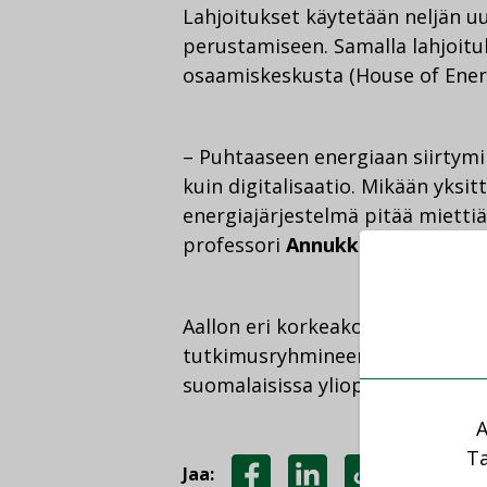
Lahjoitukset käytetään neljän u
perustamiseen. Samalla lahjoitu
osaamiskeskusta (House of Energ
– Puhtaaseen energiaan siirtymi
kuin digitalisaatio. Mikään yksit
energiajärjestelmä pitää mietti
professori
Annukka Santasalo-
Aallon eri korkeakouluissa työsk
tutkimusryhmineen, minkä on su
suomalaisissa yliopistoissa.
A
Ta
Jaa: