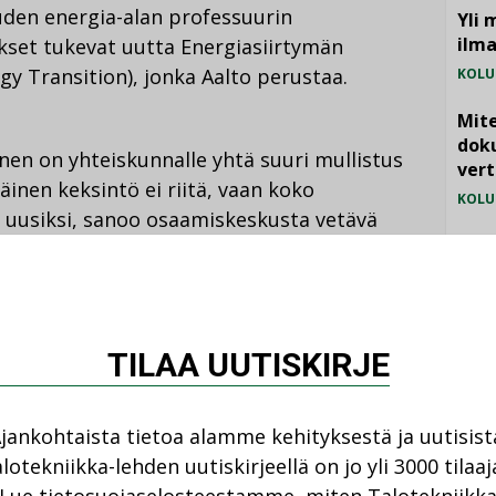
uden energia-alan professuurin
Yli 
ilm
kset tukevat uutta Energiasiirtymän
y Transition), jonka Aalto perustaa.
KOLU
Mite
doku
nen on yhteiskunnalle yhtä suuri mullistus
vert
täinen keksintö ei riitä, vaan koko
KOLU
ä uusiksi, sanoo osaamiskeskusta vetävä
Vesi
Aarnio
.
jämä
MIELI
entelee energian yli 40 professoria
TILAA UUTISKIRJE
urin energia-alan tutkijoiden määrä
jankohtaista tietoa alamme kehityksestä ja uutisist
lotekniikka-lehden uutiskirjeellä on jo yli 3000 tilaaj
AALTO-YLIOPISTO
ENERGIA