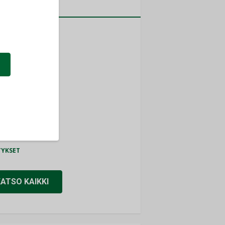
a
MITYKSET
ti
TYKSET
ir
TYKSET
nlund Oy
TYKSET
eider Electric
TYKSET
KATSO KAIKKI