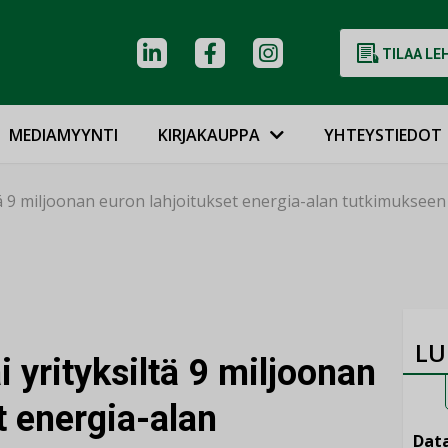
TILAA LE
MEDIAMYYNTI
KIRJAKAUPPA
YHTEYSTIEDOT
iltä 9 miljoonan euron lahjoitukset energia-alan tutkimukseen
LU
i yrityksiltä 9 miljoonan
t energia-alan
Data