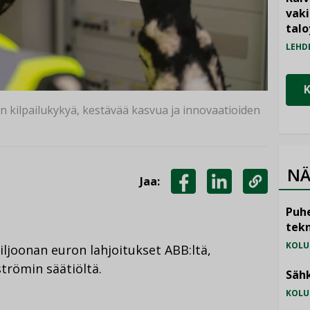
vak
talo
LEHD
n kilpailukykyä, kestävää kasvua ja innovaatioiden
NÄ
Jaa:
JAA
JAA
KOPIOI
Puhe
FACEBOOKISSA
LINKEDINISSÄ
LINKKI
tekn
KOLU
iljoonan euron lahjoitukset ABB:ltä,
strömin säätiöltä.
Sähk
KOLU