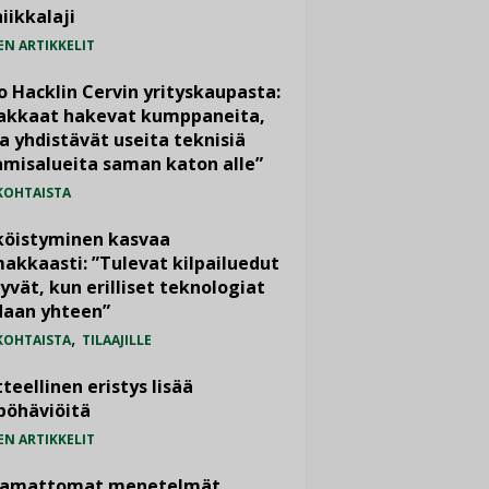
iikkalaji
EN ARTIKKELIT
o Hacklin Cervin yrityskaupasta:
iakkaat hakevat kumppaneita,
a yhdistävät useita teknisiä
misalueita saman katon alle”
KOHTAISTA
köistyminen kasvaa
akkaasti: ”Tulevat kilpailuedut
yvät, kun erilliset teknologiat
daan yhteen”
,
KOHTAISTA
TILAAJILLE
teellinen eristys lisää
pöhäviöitä
EN ARTIKKELIT
vamattomat menetelmät