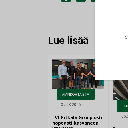
JAA
JAA
KOPIOI
FACEBOOKISSA
LINKEDINISSÄ
LINKKI
Lue lisää
AJANKOHTAISTA
07.08.2026
LEH
06.
LVI-Pitkälä Group osti
nopeasti kasvaneen