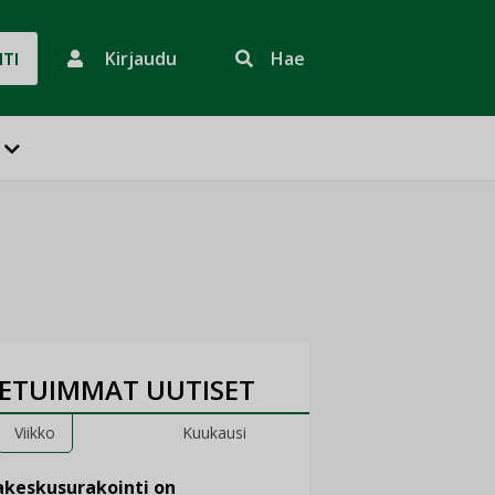
Kirjaudu
Hae
HTI
ETUIMMAT UUTISET
Viikko
Kuukausi
keskusurakointi on