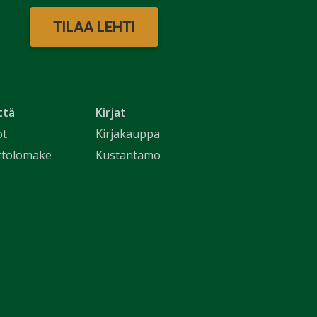
TILAA LEHTI
ttä
Kirjat
ot
Kirjakauppa
ttolomake
Kustantamo