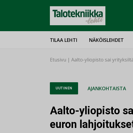
TILAA LEHTI
NÄKÖISLEHDET
Etusivu
|
Aalto-yliopisto sai yrityks
AJANKOHTAISTA
UUTINEN
Aalto-yliopisto sa
euron lahjoitukse