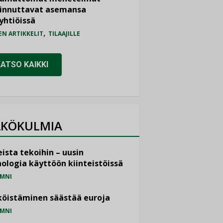
iinnuttavat asemansa
yhtiöissä
,
EN ARTIKKELIT
TILAAJILLE
KATSO KAIKKI
KÖKULMIA
ista tekoihin – uusin
ologia käyttöön kiinteistöissä
MNI
öistäminen säästää euroja
MNI