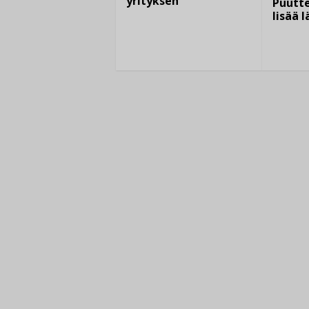
yrityksen
Puutte
lisää 