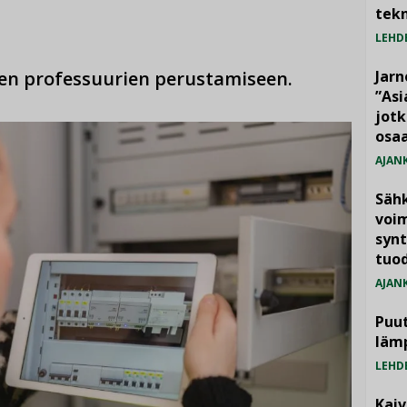
tekn
LEHD
ien professuurien perustamiseen.
Jarn
”As
jotk
osaa
AJAN
Säh
voim
synt
tuo
AJAN
Puut
läm
LEHD
Kai