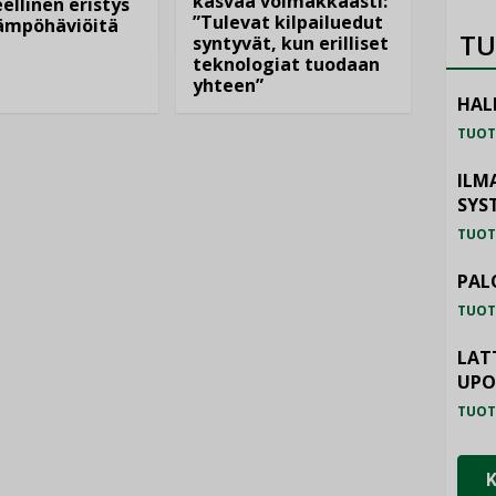
kasvaa voimakkaasti:
ellinen eristys
”Tulevat kilpailuedut
lämpöhäviöitä
TU
syntyvät, kun erilliset
teknologiat tuodaan
yhteen”
HAL
TUOT
ILM
SYS
TUOT
PAL
TUOT
LAT
UP
TUOT