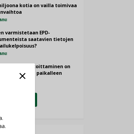
miljoona kotia on vailla toimivaa
anvaihtoa
MNI
n varmistetaan EPD-
menteista saatavien tietojen
ailukelpoisuus?
MNI
- ja viemärimitoittaminen on
htänyt ajassa paikalleen
PIDE
KATSO KAIKKI
a.
aa.