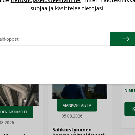
Lue
tietosuojaselosteestamme
, miten Talotekniikk
NI
suojaa ja käsittelee tietojasi.
Cons
NIMI
Refa
Katso kaikki
NIMI
Gra
NIMI
Schn
NIMI
AJANKOHTAISTA
DEN ARTIKKELIT
05.08.2026
08.2026
Sähköistyminen