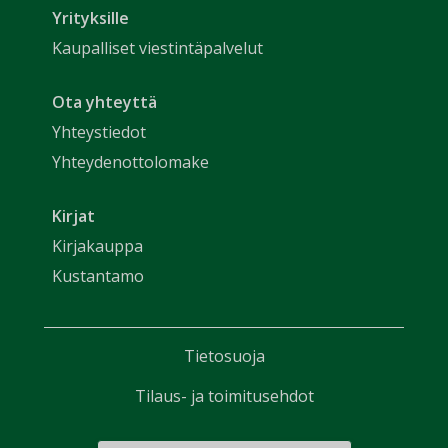
Yrityksille
Kaupalliset viestintäpalvelut
Ota yhteyttä
Yhteystiedot
Yhteydenottolomake
Kirjat
Kirjakauppa
Kustantamo
Tietosuoja
Tilaus- ja toimitusehdot