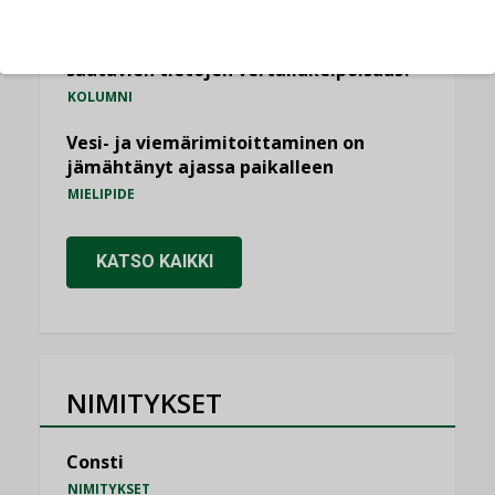
Miten varmistetaan EPD-dokumenteista
saatavien tietojen vertailukelpoisuus?
KOLUMNI
Vesi- ja viemärimitoittaminen on
jämähtänyt ajassa paikalleen
MIELIPIDE
KATSO KAIKKI
NIMITYKSET
Consti
NIMITYKSET