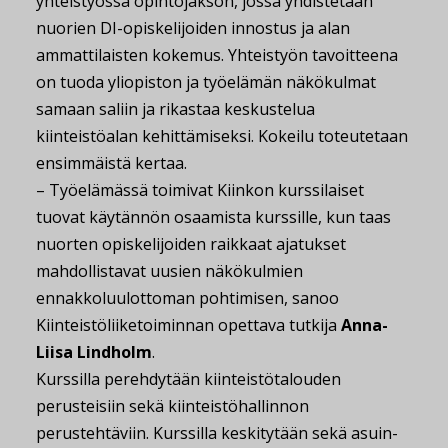
yhteistyössä opintojakson, jossa yhdistetään
nuorien DI-opiskelijoiden innostus ja alan
ammattilaisten kokemus. Yhteistyön tavoitteena
on tuoda yliopiston ja työelämän näkökulmat
samaan saliin ja rikastaa keskustelua
kiinteistöalan kehittämiseksi. Kokeilu toteutetaan
ensimmäistä kertaa.
– Työelämässä toimivat Kiinkon kurssilaiset
tuovat käytännön osaamista kurssille, kun taas
nuorten opiskelijoiden raikkaat ajatukset
mahdollistavat uusien näkökulmien
ennakkoluulottoman pohtimisen, sanoo
Kiinteistöliiketoiminnan opettava tutkija
Anna-
Liisa Lindholm
.
Kurssilla perehdytään kiinteistötalouden
perusteisiin sekä kiinteistöhallinnon
perustehtäviin. Kurssilla keskitytään sekä asuin-