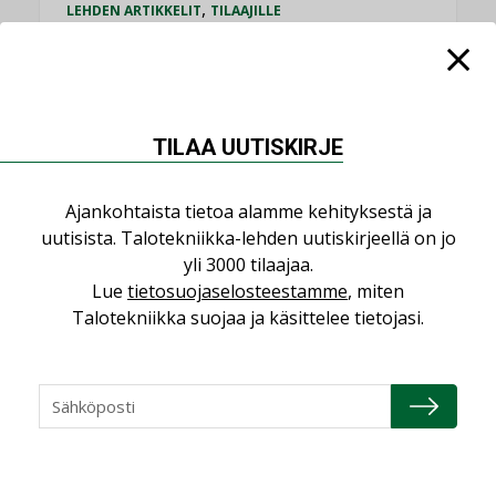
,
LEHDEN ARTIKKELIT
TILAAJILLE
KATSO KAIKKI
TILAA UUTISKIRJE
NÄKÖKULMIA
Ajankohtaista tietoa alamme kehityksestä ja
uutisista. Talotekniikka-lehden uutiskirjeellä on jo
yli 3000 tilaajaa.
Puheista tekoihin – uusin teknologia
Lue
tietosuojaselosteestamme
, miten
käyttöön kiinteistöissä
Talotekniikka suojaa ja käsittelee tietojasi.
KOLUMNI
Sähköistäminen säästää euroja
KOLUMNI
Yli miljoona kotia on vailla toimivaa
ilmanvaihtoa
KOLUMNI