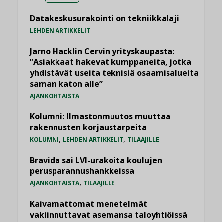
Datakeskusurakointi on tekniikkalaji
LEHDEN ARTIKKELIT
Jarno Hacklin Cervin yrityskaupasta:
”Asiakkaat hakevat kumppaneita, jotka
yhdistävät useita teknisiä osaamisalueita
saman katon alle”
AJANKOHTAISTA
Kolumni: Ilmastonmuutos muuttaa
rakennusten korjaustarpeita
,
,
KOLUMNI
LEHDEN ARTIKKELIT
TILAAJILLE
Bravida sai LVI-urakoita koulujen
perusparannushankkeissa
,
AJANKOHTAISTA
TILAAJILLE
Kaivamattomat menetelmät
vakiinnuttavat asemansa taloyhtiöissä