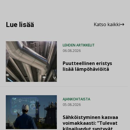
Lue lisää
Katso kaikki
LEHDEN ARTIKKELIT
06.08.2026
Puutteellinen eristys
lisää lämpöhäviöitä
AJANKOHTAISTA
05.08.2026
Sähköistyminen kasvaa
voimakkaasti: ”Tulevat
kilpailuedut syntyvät,