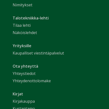
Nimitykset
Talotekniikka-lehti
Tilaa lehti
Näköislehdet
Yrityksille
Kaupalliset viestintäpalvelut
Ota yhteyttä
Yhteystiedot
Yhteydenottolomake
Kirjat
Kirjakauppa
Kustantamo