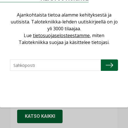
KOLUMNI
Ajankohtaista tietoa alamme kehityksestä ja
Sähköistäminen säästää euroja
uutisista. Talotekniikka-lehden uutiskirjeellä on jo
KOLUMNI
yli 3000 tilaajaa.
Yli miljoona kotia on vailla toimivaa
Lue
tietosuojaselosteestamme
, miten
ilmanvaihtoa
Talotekniikka suojaa ja käsittelee tietojasi.
KOLUMNI
Miten varmistetaan EPD-dokumenteista
saatavien tietojen vertailukelpoisuus?
KOLUMNI
Vesi- ja viemärimitoittaminen on
jämähtänyt ajassa paikalleen
MIELIPIDE
KATSO KAIKKI