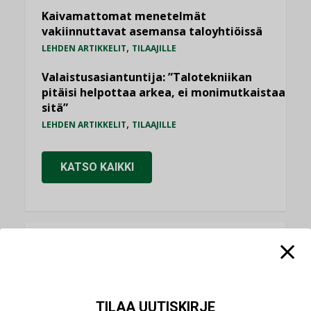
Kaivamattomat menetelmät
vakiinnuttavat asemansa taloyhtiöissä
,
LEHDEN ARTIKKELIT
TILAAJILLE
Valaistusasiantuntija: ”Talotekniikan
pitäisi helpottaa arkea, ei monimutkaistaa
sitä”
,
LEHDEN ARTIKKELIT
TILAAJILLE
KATSO KAIKKI
NÄKÖKULMIA
Puheista tekoihin – uusin teknologia
käyttöön kiinteistöissä
TILAA UUTISKIRJE