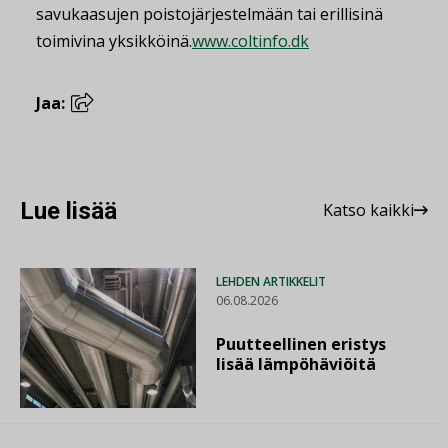
savukaasujen poistojärjestelmään tai erillisinä
toimivina yksikköinä.
www.coltinfo.dk
Jaa:
Lue lisää
Katso kaikki
LEHDEN ARTIKKELIT
06.08.2026
Puutteellinen eristys
lisää lämpöhäviöitä