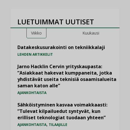
LUETUIMMAT UUTISET
Viikko
Kuukausi
Datakeskusurakointi on tekniikkalaji
LEHDEN ARTIKKELIT
Jarno Hacklin Cervin yrityskaupasta:
”Asiakkaat hakevat kumppaneita, jotka
yhdistävät useita teknisiä osaamisalueita
saman katon alle”
AJANKOHTAISTA
Sähköistyminen kasvaa voimakkaasti:
”Tulevat kilpailuedut syntyvät, kun
erilliset teknologiat tuodaan yhteen”
,
AJANKOHTAISTA
TILAAJILLE