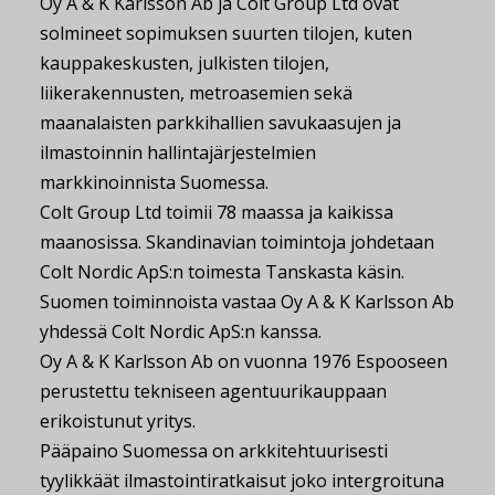
Oy A & K Karlsson Ab ja Colt Group Ltd ovat
solmineet sopimuksen suurten tilojen, kuten
kauppakeskusten, julkisten tilojen,
liikerakennusten, metroasemien sekä
maanalaisten parkkihallien savukaasujen ja
ilmastoinnin hallintajärjestelmien
markkinoinnista Suomessa.
Colt Group Ltd toimii 78 maassa ja kaikissa
maanosissa. Skandinavian toimintoja johdetaan
Colt Nordic ApS:n toimesta Tanskasta käsin.
Suomen toiminnoista vastaa Oy A & K Karlsson Ab
yhdessä Colt Nordic ApS:n kanssa.
Oy A & K Karlsson Ab on vuonna 1976 Espooseen
perustettu tekniseen agentuurikauppaan
erikoistunut yritys.
Pääpaino Suomessa on arkkitehtuurisesti
tyylikkäät ilmastointiratkaisut joko intergroituna