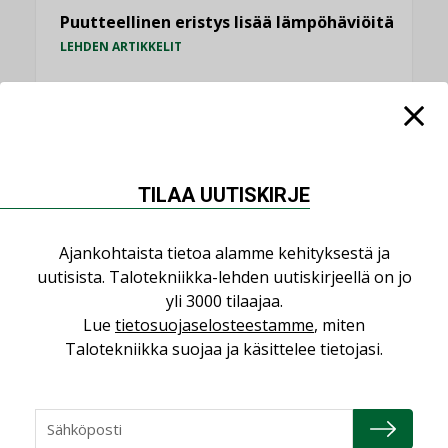
Puutteellinen eristys lisää lämpöhäviöitä
LEHDEN ARTIKKELIT
Kaivamattomat menetelmät
vakiinnuttavat asemansa taloyhtiöissä
,
LEHDEN ARTIKKELIT
TILAAJILLE
TILAA UUTISKIRJE
KATSO KAIKKI
Ajankohtaista tietoa alamme kehityksestä ja
uutisista. Talotekniikka-lehden uutiskirjeellä on jo
yli 3000 tilaajaa.
NÄKÖKULMIA
Lue
tietosuojaselosteestamme
, miten
Talotekniikka suojaa ja käsittelee tietojasi.
Puheista tekoihin – uusin teknologia
käyttöön kiinteistöissä
KOLUMNI