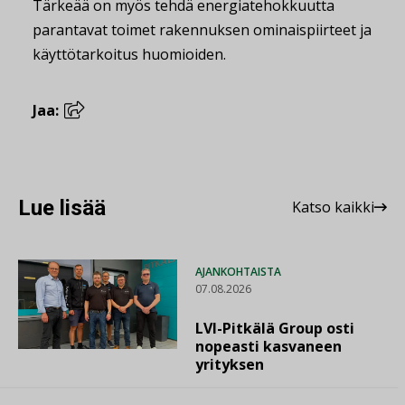
Tärkeää on myös tehdä energiatehokkuutta
parantavat toimet rakennuksen ominaispiirteet ja
käyttötarkoitus huomioiden.
Jaa:
Lue lisää
Katso kaikki
AJANKOHTAISTA
07.08.2026
LVI-Pitkälä Group osti
nopeasti kasvaneen
yrityksen