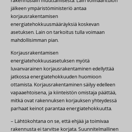
rakennuslain muuttamisesta. Lain voimaantulon
jälkeen ympäristöministeriö antaa
korjausrakentamisen
energiatehokkuusmääräyksiä koskevan
asetuksen. Lain on tarkoitus tulla voimaan
mahdollisimman pian.
Korjausrakentamisen
energiatehokkuusasetuksen myötä
luvanvarainen korjausrakentaminen edellyttää
jatkossa energiatehokkuuden huomioon
ottamista. Korjausrakentaminen säilyy edelleen
vapaaehtoisena, ja kiinteistön omistaja päättää,
mitkä ovat rakennuksen korjauksen yhteydessä
parhaat keinot parantaa energiatehokkuutta.
– Lähtökohtana on se, että ehjää ja toimivaa
rakennusta ei tarvitse korjata. Suunnitelmallinen