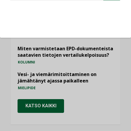
Sähköistäminen säästää euroja
KOLUMNI
Yli miljoona kotia on vailla toimivaa
ilmanvaihtoa
KOLUMNI
Miten varmistetaan EPD-dokumenteista
saatavien tietojen vertailukelpoisuus?
KOLUMNI
Vesi- ja viemärimitoittaminen on
jämähtänyt ajassa paikalleen
MIELIPIDE
KATSO KAIKKI