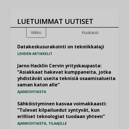
LUETUIMMAT UUTISET
Viikko
Kuukausi
Datakeskusurakointi on tekniikkalaji
LEHDEN ARTIKKELIT
Jarno Hacklin Cervin yrityskaupasta:
”Asiakkaat hakevat kumppaneita, jotka
yhdistävät useita teknisiä osaamisalueita
saman katon alle”
AJANKOHTAISTA
Sähköistyminen kasvaa voimakkaasti:
”Tulevat kilpailuedut syntyvät, kun
erilliset teknologiat tuodaan yhteen”
,
AJANKOHTAISTA
TILAAJILLE