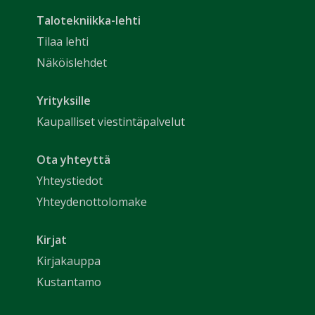
Talotekniikka-lehti
Tilaa lehti
Näköislehdet
Yrityksille
Kaupalliset viestintäpalvelut
Ota yhteyttä
Yhteystiedot
Yhteydenottolomake
Kirjat
Kirjakauppa
Kustantamo