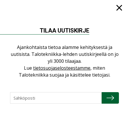
KATSO KAIKKI
TILAA UUTISKIRJE
NÄKÖKULMIA
Ajankohtaista tietoa alamme kehityksestä ja
uutisista. Talotekniikka-lehden uutiskirjeellä on jo
Puheista tekoihin – uusin teknologia
yli 3000 tilaajaa.
käyttöön kiinteistöissä
Lue
tietosuojaselosteestamme
, miten
KOLUMNI
Talotekniikka suojaa ja käsittelee tietojasi.
Sähköistäminen säästää euroja
KOLUMNI
Yli miljoona kotia on vailla toimivaa
ilmanvaihtoa
KOLUMNI
Miten varmistetaan EPD-dokumenteista