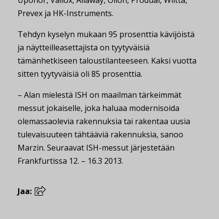
Uponor, Vallox, Allaway, Oilon, Produal, Wiitta,
Prevex ja HK-Instruments.
Tehdyn kyselyn mukaan 95 prosenttia kävijöistä
ja näytteilleasettajista on tyytyväisiä
tämänhetkiseen taloustilanteeseen. Kaksi vuotta
sitten tyytyväisiä oli 85 prosenttia.
– Alan mielestä ISH on maailman tärkeimmät
messut jokaiselle, joka haluaa modernisoida
olemassaolevia rakennuksia tai rakentaa uusia
tulevaisuuteen tähtääviä rakennuksia, sanoo
Marzin. Seuraavat ISH-messut järjestetään
Frankfurtissa 12. – 16.3 2013.
Jaa: