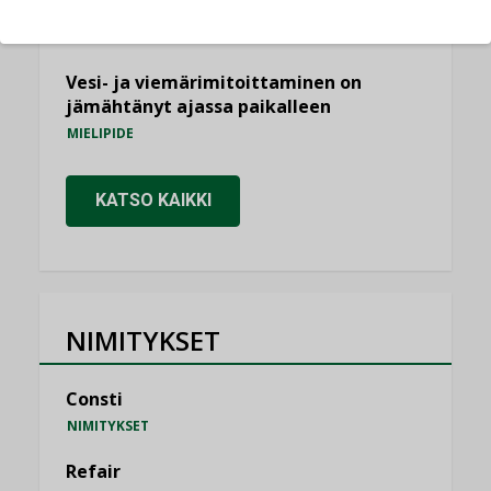
saatavien tietojen vertailukelpoisuus?
KOLUMNI
Vesi- ja viemärimitoittaminen on
jämähtänyt ajassa paikalleen
MIELIPIDE
KATSO KAIKKI
NIMITYKSET
Consti
NIMITYKSET
Refair