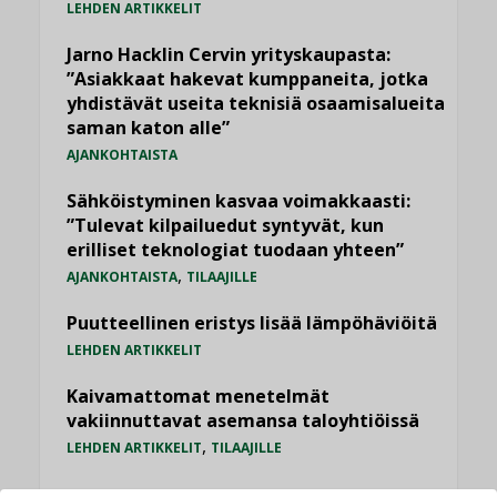
LEHDEN ARTIKKELIT
Jarno Hacklin Cervin yrityskaupasta:
”Asiakkaat hakevat kumppaneita, jotka
yhdistävät useita teknisiä osaamisalueita
saman katon alle”
AJANKOHTAISTA
Sähköistyminen kasvaa voimakkaasti:
”Tulevat kilpailuedut syntyvät, kun
erilliset teknologiat tuodaan yhteen”
,
AJANKOHTAISTA
TILAAJILLE
Puutteellinen eristys lisää lämpöhäviöitä
LEHDEN ARTIKKELIT
Kaivamattomat menetelmät
vakiinnuttavat asemansa taloyhtiöissä
,
LEHDEN ARTIKKELIT
TILAAJILLE