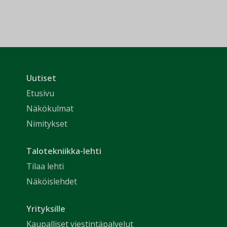
Uutiset
Etusivu
Näkökulmat
Nimitykset
Talotekniikka-lehti
Tilaa lehti
Näköislehdet
Yrityksille
Kaupalliset viestintäpalvelut