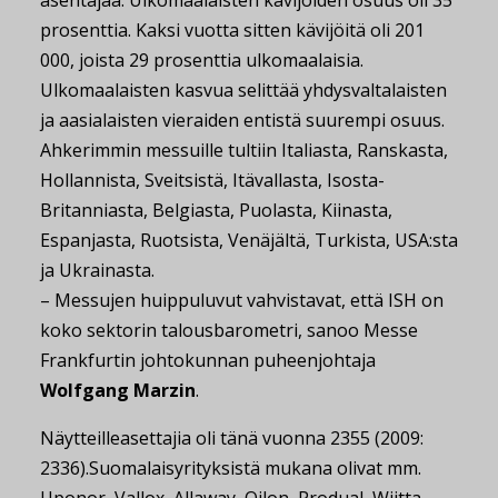
asentajaa. Ulkomaalaisten kävijöiden osuus oli 35
prosenttia. Kaksi vuotta sitten kävijöitä oli 201
000, joista 29 prosenttia ulkomaalaisia.
Ulkomaalaisten kasvua selittää yhdysvaltalaisten
ja aasialaisten vieraiden entistä suurempi osuus.
Ahkerimmin messuille tultiin Italiasta, Ranskasta,
Hollannista, Sveitsistä, Itävallasta, Isosta-
Britanniasta, Belgiasta, Puolasta, Kiinasta,
Espanjasta, Ruotsista, Venäjältä, Turkista, USA:sta
ja Ukrainasta.
– Messujen huippuluvut vahvistavat, että ISH on
koko sektorin talousbarometri, sanoo Messe
Frankfurtin johtokunnan puheenjohtaja
Wolfgang Marzin
.
Näytteilleasettajia oli tänä vuonna 2355 (2009:
2336).Suomalaisyrityksistä mukana olivat mm.