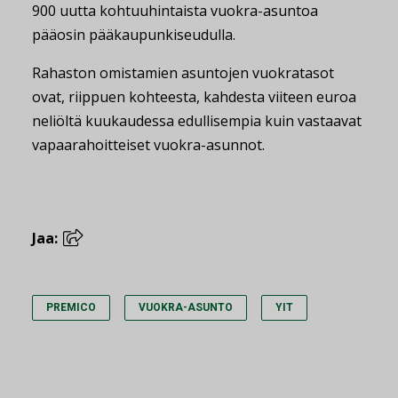
900 uutta kohtuuhintaista vuokra-asuntoa
pääosin pääkaupunkiseudulla.
Rahaston omistamien asuntojen vuokratasot
ovat, riippuen kohteesta, kahdesta viiteen euroa
neliöltä kuukaudessa edullisempia kuin vastaavat
vapaarahoitteiset vuokra-asunnot.
Jaa:
PREMICO
VUOKRA-ASUNTO
YIT