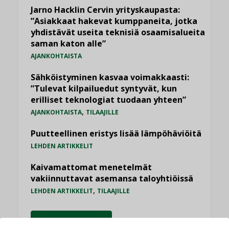
Jarno Hacklin Cervin yrityskaupasta:
”Asiakkaat hakevat kumppaneita, jotka
yhdistävät useita teknisiä osaamisalueita
saman katon alle”
AJANKOHTAISTA
Sähköistyminen kasvaa voimakkaasti:
”Tulevat kilpailuedut syntyvät, kun
erilliset teknologiat tuodaan yhteen”
,
AJANKOHTAISTA
TILAAJILLE
Puutteellinen eristys lisää lämpöhäviöitä
LEHDEN ARTIKKELIT
Kaivamattomat menetelmät
vakiinnuttavat asemansa taloyhtiöissä
,
LEHDEN ARTIKKELIT
TILAAJILLE
KATSO KAIKKI