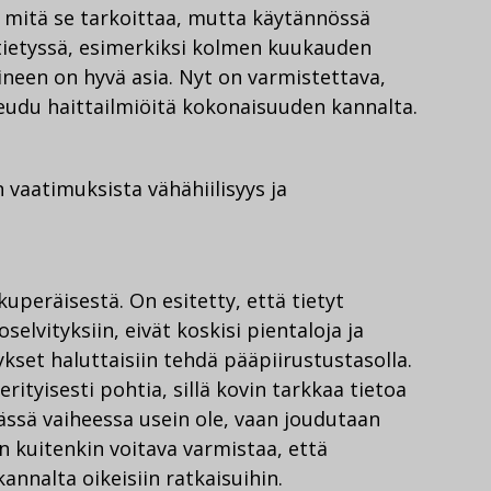
, mitä se tarkoittaa, mutta käytännössä
ä tietyssä, esimerkiksi kolmen kuukauden
ineen on hyvä asia. Nyt on varmistettava,
heudu haittailmiöitä kokonaisuuden kannalta.
n vaatimuksista vähähiilisyys ja
kuperäisestä. On esitetty, että tietyt
oselvityksiin, eivät koskisi pientaloja ja
ykset haluttaisiin tehdä pääpiirustustasolla.
erityisesti pohtia, sillä kovin tarkkaa tietoa
tässä vaiheessa usein ole, vaan joudutaan
n kuitenkin voitava varmistaa, että
annalta oikeisiin ratkaisuihin.