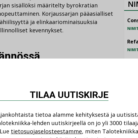
NI
jan sisällöksi määritelty byrokratian
nopeuttaminen. Korjaussarjan pääasialliset
Cons
hiilisyyttä ja elinkaariominaisuuksia
NIMI
llinnolliset kevennykset.
Refa
NIMI
tännössä
Gra
NIMI
itetaan sitä, että laista avataan tietyt
Schn
n laitettu jäihin. Taustavalmisteluja
TILAA UUTISKIRJE
NIMI
jankohtaista tietoa alamme kehityksestä ja uutisist
n sitten, kun korjaussarjan sisältö saadaan
lotekniikka-lehden uutiskirjeellä on jo yli 3000 tilaaj
 pystytä oikein sanomaan, mikä
Lue
tietosuojaselosteestamme
, miten Talotekniikk
maan, sillä asetuksia ei vielä ole. Säädösten