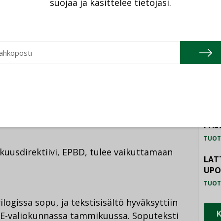
suojaa ja käsittelee tietojasi.
tuksissa.
TU
HAL
TUOT
ä esitys menisi eduskuntaan
ILM
SYS
i voimaan ensi vuoden alussa.
TUOT
PAL
TUOT
uusdirektiivi, EPBD, tulee vaikuttamaan
LAT
UP
TUOT
logissa sopu, ja tekstisisältö hyväksyttiin
E-valiokunnassa tammikuussa. Soputeksti