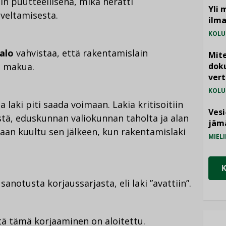
in puutteellisena, mikä herätti
Yli 
veltamisesta.
ilm
KOLU
Salo
vahvistaa,
että rakentamislain
Mite
en makua.
doku
vert
KOLU
ja laki piti saada voimaan. Lakia kritisoitiin
Vesi
istä, eduskunnan valiokunnan taholta ja alan
jämä
ikaan kuultu sen jälkeen, kun rakentamislaki
MIELI
sanotusta korjaussarjasta, eli laki ”avattiin”.
ttä tämä korjaaminen on aloitettu.