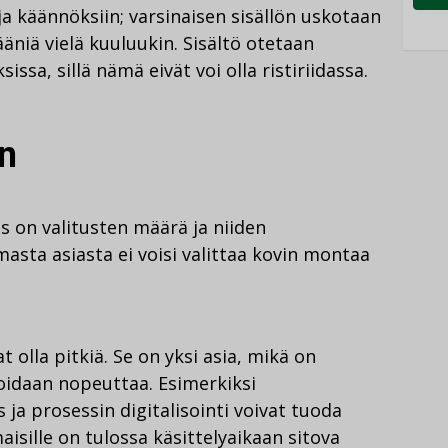
a käännöksiin; varsinaisen sisällön uskotaan
ääniä vielä kuuluukin. Sisältö otetaan
sa, sillä nämä eivät voi olla ristiriidassa.
an
s on valitusten määrä ja niiden
amasta asiasta ei voisi valittaa kovin montaa
t olla pitkiä. Se on yksi asia, mikä on
voidaan nopeuttaa. Esimerkiksi
ja prosessin digitalisointi voivat tuoda
isille on tulossa käsittelyaikaan sitova