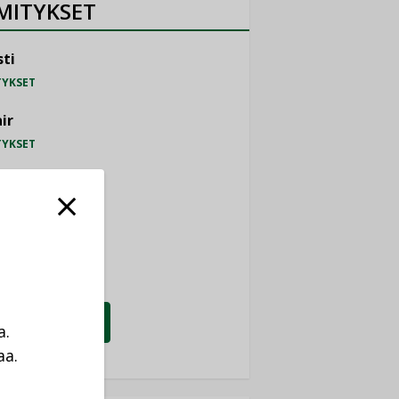
MITYKSET
ti
TYKSET
ir
TYKSET
nlund Oy
TYKSET
eider Electric
TYKSET
KATSO KAIKKI
a.
aa.
a