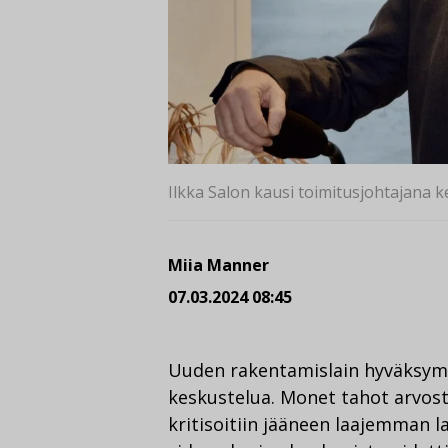
Ilkka Salon kausi toimitusjohtajana 
Miia Manner
07.03.2024 08:45
Uuden rakentamislain hyväksymi
keskustelua. Monet tahot arvoste
kritisoitiin jääneen laajemman l