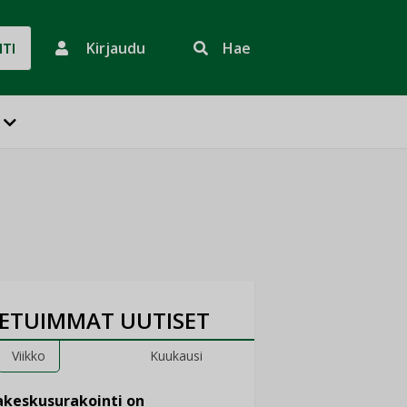
Kirjaudu
Hae
HTI
ETUIMMAT UUTISET
Viikko
Kuukausi
keskusurakointi on