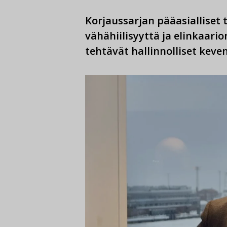
Korjaussarjan pääasialliset
vähähiilisyyttä ja elinkaari
tehtävät hallinnolliset keve