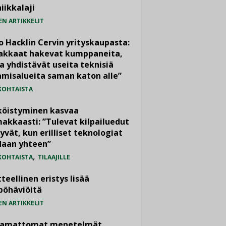
iikkalaji
EN ARTIKKELIT
o Hacklin Cervin yrityskaupasta:
iakkaat hakevat kumppaneita,
a yhdistävät useita teknisiä
misalueita saman katon alle”
KOHTAISTA
köistyminen kasvaa
akkaasti: ”Tulevat kilpailuedut
yvät, kun erilliset teknologiat
daan yhteen”
,
KOHTAISTA
TILAAJILLE
teellinen eristys lisää
pöhäviöitä
EN ARTIKKELIT
vamattomat menetelmät