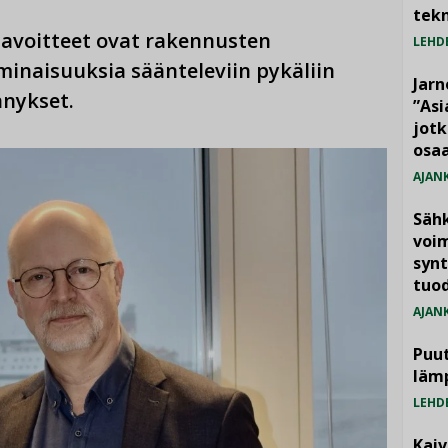
tekn
 tavoitteet ovat rakennusten
LEHD
ominaisuuksia säänteleviin pykäliin
Jarn
nnykset.
”As
jotk
osaa
AJAN
Säh
voim
synt
tuo
AJAN
Puut
läm
LEHD
Kai