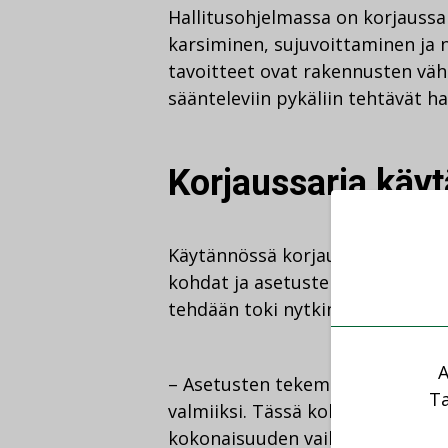
Hallitusohjelmassa on korjaussar
karsiminen, sujuvoittaminen ja 
tavoitteet ovat rakennusten vähä
säänteleviin pykäliin tehtävät ha
Korjaussarja käy
Käytännössä korjaussarjalla tarko
kohdat ja asetusten laatiminen o
tehdään toki nytkin.
A
– Asetusten tekeminen aloitetaa
Ta
valmiiksi. Tässä kohtaa ei vielä
kokonaisuuden vaikutus tulee ole