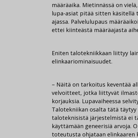
määräaika. Mietinnässä on vielä
lupa-asiat pitää sitten käsitell
ajassa. Palvelulupaus määräaiko
ettei kiinteästä määräajasta ai
Eniten talotekniikkaan liittyy lai
elinkaariominaisuudet.
– Näitä on tarkoitus keventää al
velvoitteet, jotka liittyvät ilmast
korjauksia. Lupavaiheessa selvit
Talotekniikan osalta tätä täytyy 
taloteknisistä järjestelmistä ei 
käyttämään geneerisiä arvoja. O
toteutusta ohjataan elinkaaren k