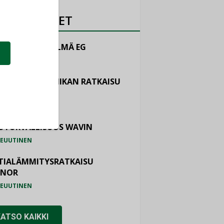
OTEUUTISET
LINTAJÄRJESTELMÄ EG
EUUTINEN
ASTOINTITEKNIIKAN RATKAISU
TEMAIR
EUUTINEN
OTURVALLISUUS WAVIN
EUUTINEN
TIALÄMMITYSRATKAISU
ONOR
EUUTINEN
KATSO KAIKKI