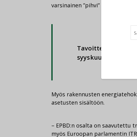
varsinainen ”pihvi” on usein ase
Tavoitteena on, ett
syyskuussa ja tulis
Myös rakennusten energiatehokk
asetusten sisältöön.
– EPBD:n osalta on saavutettu tri
myös Euroopan parlamentin ITR