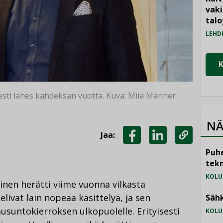
vak
talo
LEHD
kesti lähes kahdeksan vuotta. Kuva: Miia Manner
NÄ
Jaa:
JAA
JAA
KOPIOI
Puhe
FACEBOOKISSA
LINKEDINISSÄ
LINKKI
tekn
KOLU
nen herätti viime vuonna vilkasta
livat lain nopeaa käsittelyä, ja sen
Sähk
ausuntokierroksen ulkopuolelle. Erityisesti
KOLU