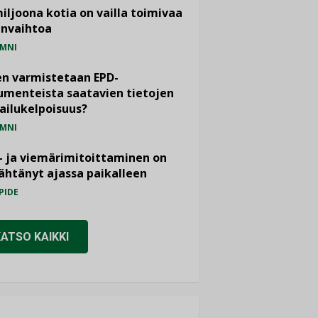
miljoona kotia on vailla toimivaa
anvaihtoa
MNI
n varmistetaan EPD-
menteista saatavien tietojen
ailukelpoisuus?
MNI
- ja viemärimitoittaminen on
htänyt ajassa paikalleen
PIDE
KATSO KAIKKI