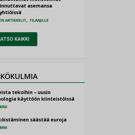
iinnuttavat asemansa
yhtiöissä
,
EN ARTIKKELIT
TILAAJILLE
KATSO KAIKKI
KÖKULMIA
ista tekoihin – uusin
ologia käyttöön kiinteistöissä
MNI
öistäminen säästää euroja
MNI