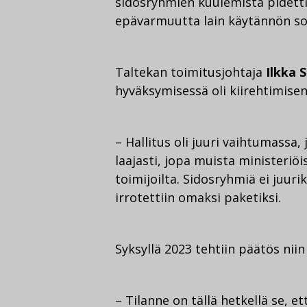
sidosryhmien kuulemista pidetti
epävarmuutta lain käytännön so
Taltekan toimitusjohtaja
Ilkka 
hyväksymisessä oli kiirehtimis
– Hallitus oli juuri vaihtumassa, 
laajasti, jopa muista ministeriö
toimijoilta. Sidosryhmiä ei juur
irrotettiin omaksi paketiksi.
Syksyllä 2023 tehtiin päätös niin 
– Tilanne on tällä hetkellä se, e