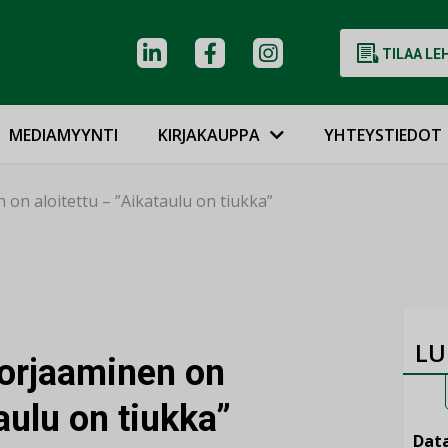
TILAA LE
MEDIAMYYNTI
KIRJAKAUPPA
YHTEYSTIEDOT
on aloitettu – ”Aikataulu on tiukka”
LU
orjaaminen on
aulu on tiukka”
Data