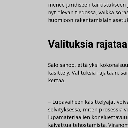
menee juridiseen tarkistukseen j
nyt olevan tiedossa, vaikka sora
huomioon rakentamislain asetuksis
Valituksia rajata
Salo sanoo, että yksi kokonaisuu
käsittely. Valituksia rajataan, s
kertaa.
– Lupavaiheen käsittelyajat voiva
selvityksessä, miten prosessia 
lupamateriaalien koneluettavuus 
kaivattua tehostamista. Viranoma