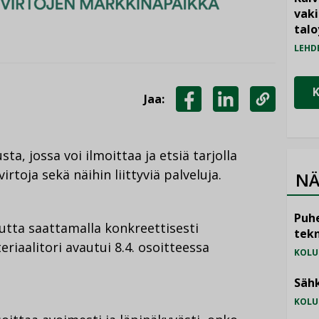
vak
talo
LEHD
Jaa:
JAA
JAA
KOPIOI
FACEBOOKISSA
LINKEDINISSÄ
LINKKI
sta, jossa voi ilmoittaa ja etsiä tarjolla
virtoja sekä näihin liittyviä palveluja.
NÄ
Puhe
outta saattamalla konkreettisesti
tekn
riaalitori avautui 8.4. osoitteessa
KOLU
Sähk
KOLU