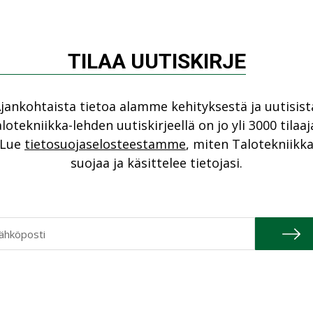
NI
 jätelain (646/2011) kaksivaiheista
vaiheen lakimuutokset hyväksyttiin
Cons
n muutos astuu voimaan vuoden 2020 alussa.
TILAA UUTISKIRJE
NIMI
Refa
an on etsittävä Materiaalitorin avulla
jankohtaista tietoa alamme kehityksestä ja uutisist
NIMI
sta jätehuoltopalvelua ennen kuin se voi
lotekniikka-lehden uutiskirjeellä on jo yli 3000 tilaaj
nan toissijaista jätehuoltopalvelua silloin,
Gra
Lue
tietosuojaselosteestamme
, miten Talotekniikk
lun arvo on yli 2 000 euroa vuodessa.
suojaa ja käsittelee tietojasi.
NIMI
Schn
NIMI
suton palvelu kiertotalouden ammattimaisille
pilottivaiheessa palvelun käytöstä kerätään
n edelleen. Lisäksi niin sanottujen TSV-
ata tiettyjen kunnallisten jätelaitosten
kka Hippinen
Motivasta muistuttaa.