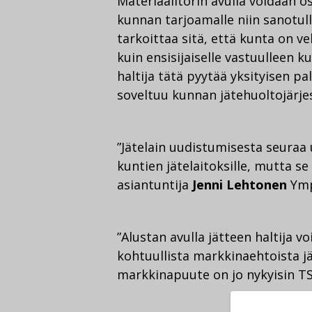
Materiaalitorin avulla voidaan o
kunnan tarjoamalle niin sanotull
tarkoittaa sitä, että kunta on ve
kuin ensisijaiselle vastuulleen k
haltija tätä pyytää yksityisen pa
soveltuu kunnan jätehuoltojärje
”Jätelain uudistumisesta seuraa uu
kuntien jätelaitoksille, mutta se
asiantuntija
Jenni Lehtonen
Ymp
”Alustan avulla jätteen haltija vo
kohtuullista markkinaehtoista j
markkinapuute on jo nykyisin TS