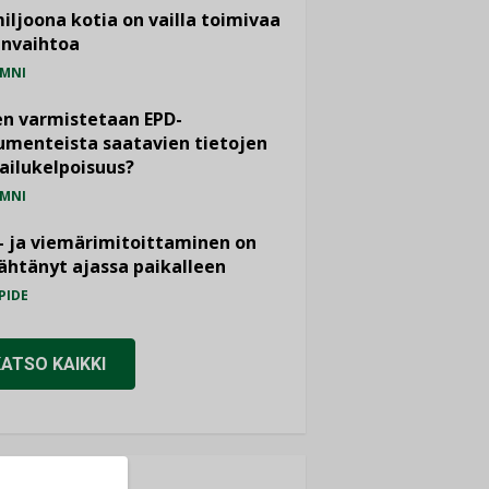
miljoona kotia on vailla toimivaa
anvaihtoa
MNI
n varmistetaan EPD-
menteista saatavien tietojen
ailukelpoisuus?
MNI
- ja viemärimitoittaminen on
htänyt ajassa paikalleen
PIDE
KATSO KAIKKI