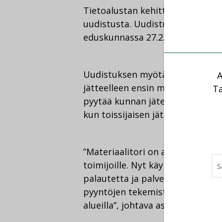
Tietoalustan kehittäminen on osa
uudistusta. Uudistuksen toisen 
eduskunnassa 27.2.2019. Jätelai
Uudistuksen myötä jätteen haltij
A
jätteelleen ensin markkinaehtoi
Ta
pyytää kunnan jätelaitokselta kun
kun toissijaisen jätehuoltopalve
”Materiaalitori on avoin ja mak
toimijoille. Nyt käynnistyvässä 
palautetta ja palvelua kehitetää
pyyntöjen tekemistä voidaan test
alueilla”, johtava asiantuntija
Il