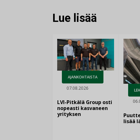
Lue lisää
AJANKOHTAISTA
07.08.2026
LEH
06.
LVI-Pitkälä Group osti
nopeasti kasvaneen
yrityksen
Puutte
lisää 