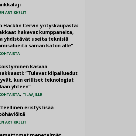
iikkalaji
EN ARTIKKELIT
o Hacklin Cervin yrityskaupasta:
iakkaat hakevat kumppaneita,
a yhdistävät useita teknisiä
misalueita saman katon alle”
KOHTAISTA
köistyminen kasvaa
akkaasti: ”Tulevat kilpailuedut
yvät, kun erilliset teknologiat
daan yhteen”
,
KOHTAISTA
TILAAJILLE
teellinen eristys lisää
pöhäviöitä
EN ARTIKKELIT
vamattomat menetelmät