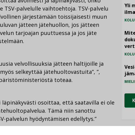
soittaa avoimesti ja läpinäkyvästi, onko
Yli 
e TSV-palvelulle vaihtoehtoja. TSV-palvelu
ilm
lvollinen järjestämään toissijaisesti muun
KOLU
uuluvan jätteen jätehuollon, jos jätteen
lvelun tarjoajan puuttuessa ja jos jäte
Mite
doku
stelmään.
vert
KOLU
sia velvollisuuksia jätteen haltijoille ja
Vesi
 myös selkeyttää jätehuoltovastuita”, ”,
jämä
äristöministeriöstä toteaa.
MIELI
i läpinäkyvästi osoittaa, että saatavilla ei ole
ätehuoltopalvelua. Tämä niin sanottu
V-palvelun hyödyntämisen edellytys.”