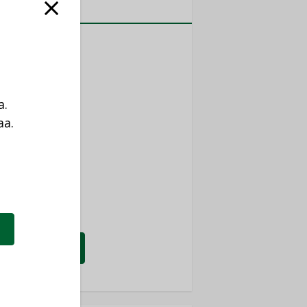
MITYKSET
ti
TYKSET
ir
a.
TYKSET
aa.
nlund Oy
a
TYKSET
eider Electric
TYKSET
KATSO KAIKKI