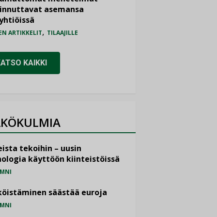
iinnuttavat asemansa
yhtiöissä
,
EN ARTIKKELIT
TILAAJILLE
KATSO KAIKKI
KÖKULMIA
ista tekoihin – uusin
ologia käyttöön kiinteistöissä
MNI
öistäminen säästää euroja
MNI