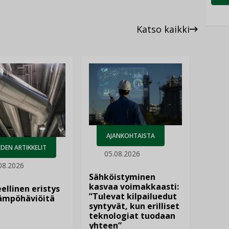
Katso kaikki
AJANKOHTAISTA
DEN ARTIKKELIT
05.08.2026
08.2026
Sähköistyminen
kasvaa voimakkaasti:
ellinen eristys
”Tulevat kilpailuedut
lämpöhäviöitä
syntyvät, kun erilliset
teknologiat tuodaan
yhteen”