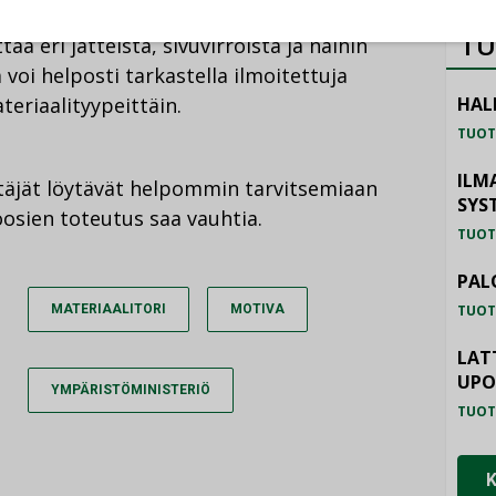
TU
taa eri jätteistä, sivuvirroista ja näihin
a voi helposti tarkastella ilmoitettuja
HAL
teriaalityypeittäin.
TUOT
ILM
täjät löytävät helpommin tarvitsemiaan
SYS
oosien toteutus saa vauhtia.
TUOT
PAL
TUOT
MATERIAALITORI
MOTIVA
LAT
UP
YMPÄRISTÖMINISTERIÖ
TUOT