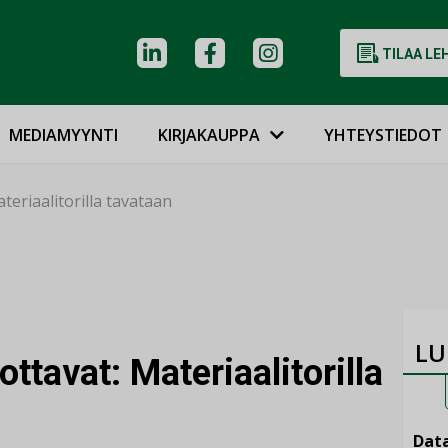
TILAA LE
MEDIAMYYNTI
KIRJAKAUPPA
YHTEYSTIEDOT
teriaalitorilla tavataan
LU
ttavat: Materiaalitorilla
Data