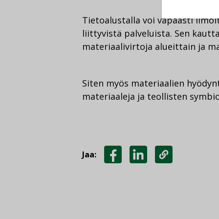
Tietoalustalla voi vapaasti ilmoit
liittyvistä palveluista. Sen kautt
materiaalivirtoja alueittain ja ma
Siten myös materiaalien hyödyn
materiaaleja ja teollisten symbi
Jaa:
JAA
JAA
KOPIOI
FACEBOOKISSA
LINKEDINISSÄ
LINKKI