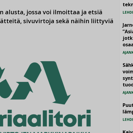
tekn
 alusta, jossa voi ilmoittaa ja etsiä
LEHD
jätteitä, sivuvirtoja sekä näihin liittyviä
Jarn
”As
jotk
osaa
AJAN
Säh
voim
synt
tuo
AJAN
Puut
läm
LEHD
Kai