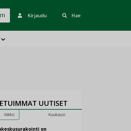
Kirjaudu
Hae
HTI
ETUIMMAT UUTISET
Viikko
Kuukausi
keskusurakointi on