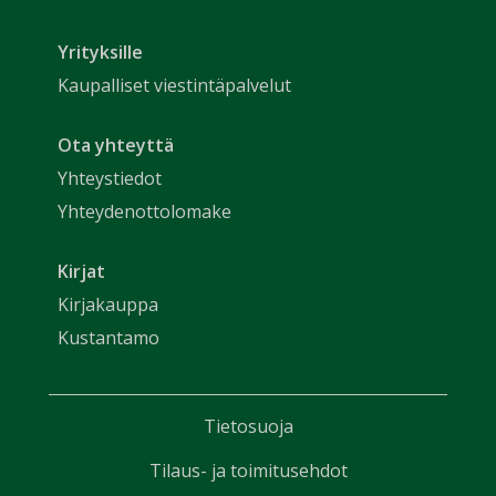
Yrityksille
Kaupalliset viestintäpalvelut
Ota yhteyttä
Yhteystiedot
Yhteydenottolomake
Kirjat
Kirjakauppa
Kustantamo
Tietosuoja
Tilaus- ja toimitusehdot