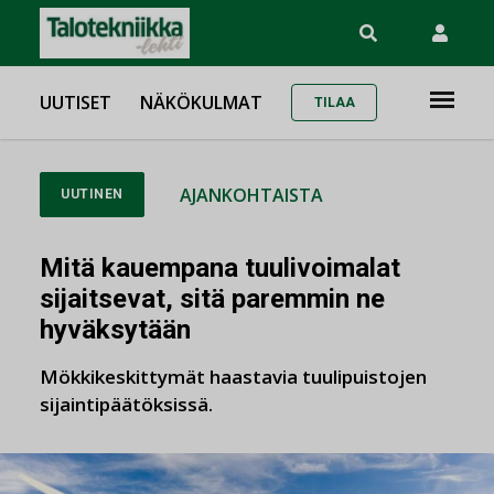
UUTISET
NÄKÖKULMAT
TILAA
AJANKOHTAISTA
UUTINEN
Mitä kauempana tuulivoimalat
sijaitsevat, sitä paremmin ne
hyväksytään
Mökkikeskittymät haastavia tuulipuistojen
sijaintipäätöksissä.