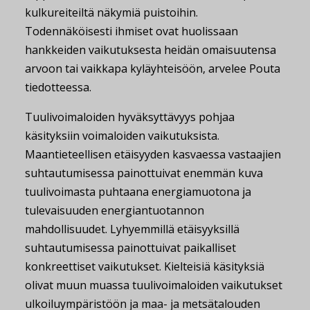
kulkureiteiltä näkymiä puistoihin.
Todennäköisesti ihmiset ovat huolissaan
hankkeiden vaikutuksesta heidän omaisuutensa
arvoon tai vaikkapa kyläyhteisöön, arvelee Pouta
tiedotteessa.
Tuulivoimaloiden hyväksyttävyys pohjaa
käsityksiin voimaloiden vaikutuksista.
Maantieteellisen etäisyyden kasvaessa vastaajien
suhtautumisessa painottuivat enemmän kuva
tuulivoimasta puhtaana energiamuotona ja
tulevaisuuden energiantuotannon
mahdollisuudet. Lyhyemmillä etäisyyksillä
suhtautumisessa painottuivat paikalliset
konkreettiset vaikutukset. Kielteisiä käsityksiä
olivat muun muassa tuulivoimaloiden vaikutukset
ulkoiluympäristöön ja maa- ja metsätalouden