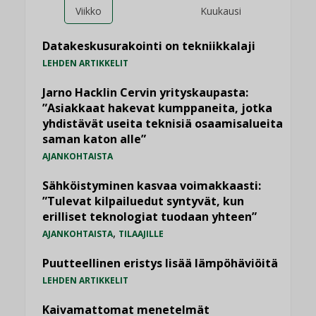
Viikko
Kuukausi
Datakeskusurakointi on tekniikkalaji
LEHDEN ARTIKKELIT
Jarno Hacklin Cervin yrityskaupasta:
”Asiakkaat hakevat kumppaneita, jotka
yhdistävät useita teknisiä osaamisalueita
saman katon alle”
AJANKOHTAISTA
Sähköistyminen kasvaa voimakkaasti:
”Tulevat kilpailuedut syntyvät, kun
erilliset teknologiat tuodaan yhteen”
,
AJANKOHTAISTA
TILAAJILLE
Puutteellinen eristys lisää lämpöhäviöitä
LEHDEN ARTIKKELIT
Kaivamattomat menetelmät