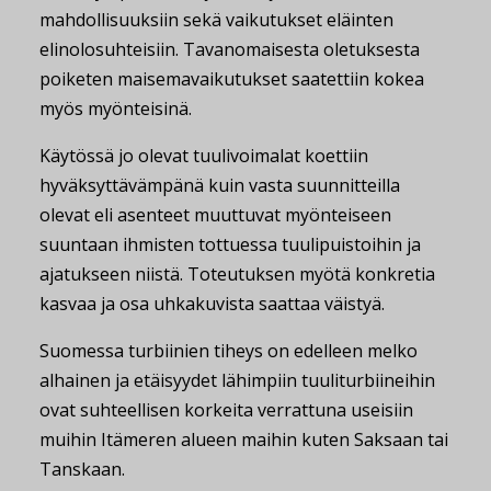
mahdollisuuksiin sekä vaikutukset eläinten
elinolosuhteisiin. Tavanomaisesta oletuksesta
poiketen maisemavaikutukset saatettiin kokea
myös myönteisinä.
Käytössä jo olevat tuulivoimalat koettiin
hyväksyttävämpänä kuin vasta suunnitteilla
olevat eli asenteet muuttuvat myönteiseen
suuntaan ihmisten tottuessa tuulipuistoihin ja
ajatukseen niistä. Toteutuksen myötä konkretia
kasvaa ja osa uhkakuvista saattaa väistyä.
Suomessa turbiinien tiheys on edelleen melko
alhainen ja etäisyydet lähimpiin tuuliturbiineihin
ovat suhteellisen korkeita verrattuna useisiin
muihin Itämeren alueen maihin kuten Saksaan tai
Tanskaan.