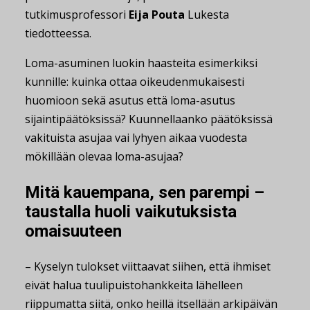
tutkimusprofessori
Eija Pouta
Lukesta
tiedotteessa.
Loma-asuminen luokin haasteita esimerkiksi
kunnille: kuinka ottaa oikeudenmukaisesti
huomioon sekä asutus että loma-asutus
sijaintipäätöksissä? Kuunnellaanko päätöksissä
vakituista asujaa vai lyhyen aikaa vuodesta
mökillään olevaa loma-asujaa?
Mitä kauempana, sen parempi –
taustalla huoli vaikutuksista
omaisuuteen
– Kyselyn tulokset viittaavat siihen, että ihmiset
eivät halua tuulipuistohankkeita lähelleen
riippumatta siitä, onko heillä itsellään arkipäivän