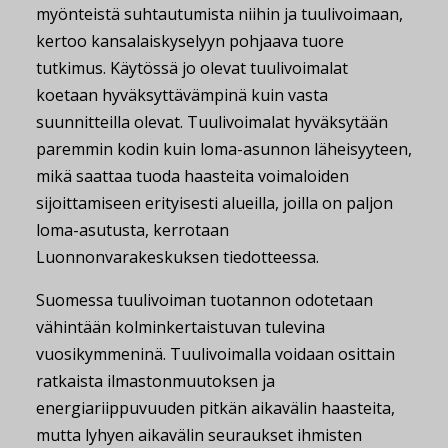
myönteistä suhtautumista niihin ja tuulivoimaan,
kertoo kansalaiskyselyyn pohjaava tuore
tutkimus. Käytössä jo olevat tuulivoimalat
koetaan hyväksyttävämpinä kuin vasta
suunnitteilla olevat. Tuulivoimalat hyväksytään
paremmin kodin kuin loma-asunnon läheisyyteen,
mikä saattaa tuoda haasteita voimaloiden
sijoittamiseen erityisesti alueilla, joilla on paljon
loma-asutusta, kerrotaan
Luonnonvarakeskuksen tiedotteessa.
Suomessa tuulivoiman tuotannon odotetaan
vähintään kolminkertaistuvan tulevina
vuosikymmeninä. Tuulivoimalla voidaan osittain
ratkaista ilmastonmuutoksen ja
energiariippuvuuden pitkän aikavälin haasteita,
mutta lyhyen aikavälin seuraukset ihmisten