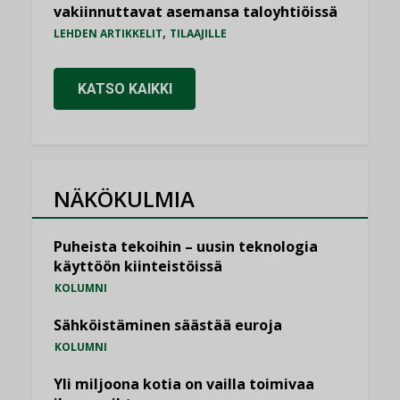
vakiinnuttavat asemansa taloyhtiöissä
,
LEHDEN ARTIKKELIT
TILAAJILLE
KATSO KAIKKI
NÄKÖKULMIA
Puheista tekoihin – uusin teknologia
käyttöön kiinteistöissä
KOLUMNI
Sähköistäminen säästää euroja
KOLUMNI
Yli miljoona kotia on vailla toimivaa