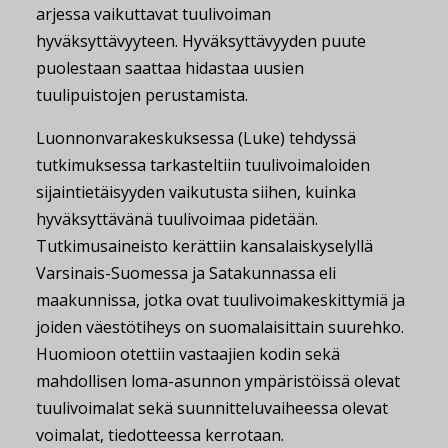
arjessa vaikuttavat tuulivoiman
hyväksyttävyyteen. Hyväksyttävyyden puute
puolestaan saattaa hidastaa uusien
tuulipuistojen perustamista.
Luonnonvarakeskuksessa (Luke) tehdyssä
tutkimuksessa tarkasteltiin tuulivoimaloiden
sijaintietäisyyden vaikutusta siihen, kuinka
hyväksyttävänä tuulivoimaa pidetään.
Tutkimusaineisto kerättiin kansalaiskyselyllä
Varsinais-Suomessa ja Satakunnassa eli
maakunnissa, jotka ovat tuulivoimakeskittymiä ja
joiden väestötiheys on suomalaisittain suurehko.
Huomioon otettiin vastaajien kodin sekä
mahdollisen loma-asunnon ympäristöissä olevat
tuulivoimalat sekä suunnitteluvaiheessa olevat
voimalat, tiedotteessa kerrotaan.