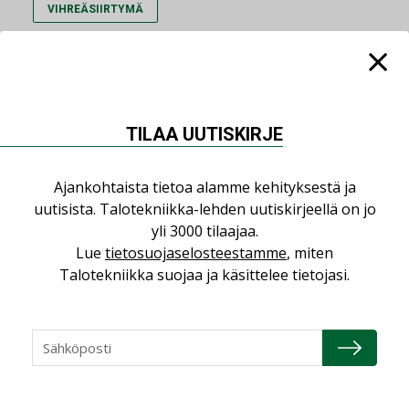
VIHREÄSIIRTYMÄ
Lue lisää
Katso kaikki
TILAA UUTISKIRJE
Ajankohtaista tietoa alamme kehityksestä ja
AJANKOHTAISTA
07.08.2026
uutisista. Talotekniikka-lehden uutiskirjeellä on jo
yli 3000 tilaajaa.
LVI-Pitkälä Group osti
Lue
tietosuojaselosteestamme
, miten
nopeasti kasvaneen
Talotekniikka suojaa ja käsittelee tietojasi.
yrityksen
LEHDEN ARTIKKELIT
06.08.2026
Puutteellinen eristys