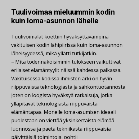
Tuulivoimaa mieluummin kodin
kuin loma-asunnon lähelle
Tuulivoimalat koettiin hyväksyttävämpinä
vakituisen kodin lähipiirissä kuin loma-asunnon
läheisyydessä, mikä yllätti tutkijatkin.
– Mitä todennäköisimmin tulokseen vaikuttivat
erilaiset elämäntyylit näissä kahdessa paikassa.
Vakituisessa kodissa ihmisten arki on hyvin
riippuvaista teknologiasta ja sähköntuotannosta,
joten on loogista hyväksyä ratkaisuja, jotka
ylläpitävät teknologiasta riippuvaista
elämäntapaa. Monelle loma-asumisen ideaali
puolestaan on viettää yksinkertaista elämää
luonnossa ja paeta tekniikasta riippuvaisia
päivittäisiä toimintoja, pohtii