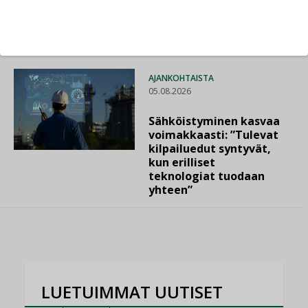
lisää lämpöhäviöitä
AJANKOHTAISTA
05.08.2026
Sähköistyminen kasvaa
voimakkaasti: ”Tulevat
kilpailuedut syntyvät,
kun erilliset
teknologiat tuodaan
yhteen”
LUETUIMMAT UUTISET