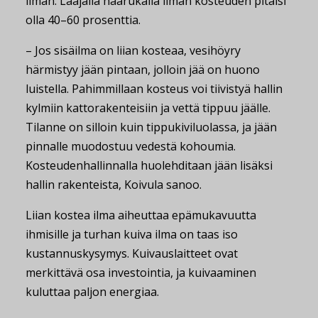
ilman. Laajalla haarukalla ilman kosteuden pitäisi
olla 40–60 prosenttia.
– Jos sisäilma on liian kosteaa, vesihöyry
härmistyy jään pintaan, jolloin jää on huono
luistella. Pahimmillaan kosteus voi tiivistyä hallin
kylmiin kattorakenteisiin ja vettä tippuu jäälle.
Tilanne on silloin kuin tippukiviluolassa, ja jään
pinnalle muodostuu vedestä kohoumia.
Kosteudenhallinnalla huolehditaan jään lisäksi
hallin rakenteista, Koivula sanoo.
Liian kostea ilma aiheuttaa epämukavuutta
ihmisille ja turhan kuiva ilma on taas iso
kustannuskysymys. Kuivauslaitteet ovat
merkittävä osa investointia, ja kuivaaminen
kuluttaa paljon energiaa.