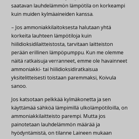
saatavan lauhdelämmön lämpötila on korkeampi
kuin muiden kylmäaineiden kanssa.
– Jos ammoniakkilaitoksesta halutaan yhtä
korkeita lauhteen lämpötiloja kuin
hiilidioksidilaitteistosta, tarvitaan laitteiston
perään erillinen lämpöpumppu. Kun me olemme
näitä ratkaisuja verranneet, emme ole havainneet
ammoniakki- tai hiilidioksidiratkaisua
yksitelitteisesti toistaan paremmaksi, Koivula
sanoo.
Jos katsotaan pelkkää kylmäkonetta ja sen
käyttämää sähköä lämpimillä ulkolämpötiloilla, on
ammoniakkilaitteisto parempi. Mutta jos
painotetaan lauhdelämmön määrää ja
hyödyntämistä, on tilanne Laineen mukaan