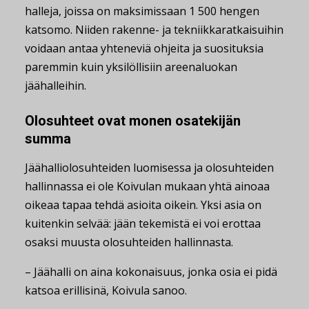
halleja, joissa on maksimissaan 1 500 hengen
katsomo. Niiden rakenne- ja tekniikkaratkaisuihin
voidaan antaa yhteneviä ohjeita ja suosituksia
paremmin kuin yksilöllisiin areenaluokan
jäähalleihin.
Olosuhteet ovat monen osatekijän
summa
Jäähalliolosuhteiden luomisessa ja olosuhteiden
hallinnassa ei ole Koivulan mukaan yhtä ainoaa
oikeaa tapaa tehdä asioita oikein. Yksi asia on
kuitenkin selvää: jään tekemistä ei voi erottaa
osaksi muusta olosuhteiden hallinnasta.
– Jäähalli on aina kokonaisuus, jonka osia ei pidä
katsoa erillisinä, Koivula sanoo.