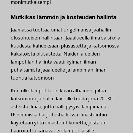
monimutkaisempi.
Mutkikas lämmön ja kosteuden hallinta
Jäämassa tuottaa omat ongelmansa jäähallin
olosuhteiden hallintaan. Jääalueella ilma saisi olla
kuudesta kahdeksaan plusastetta ja katsomossa
kaksitoista plusastetta. Näiden alueiden
lämpötilan hallinta vaatii kylmän ilman
puhaltamista jääalueelle ja lämpimän ilman
tuontia katsomoon.
Kun ulkolämpötila on kovin alhainen, pitää
katsomoon ja hallin laidoille tuoda jopa 20–30-
asteista ilmaa, jotta halli pysyisi lämpimänä.
Useimmissa harjoitushalleissa ilmastointiin
käytetään yhtä ilmastointikonetta, josta on
haaroitettu kanavat eri lämpötilaisille