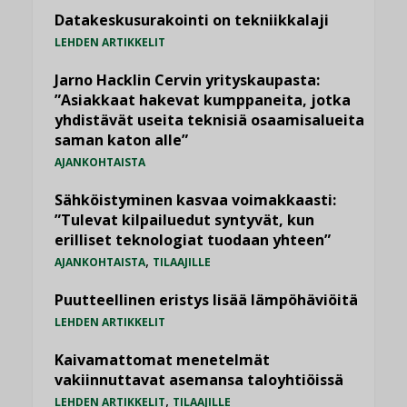
Datakeskusurakointi on tekniikkalaji
LEHDEN ARTIKKELIT
Jarno Hacklin Cervin yrityskaupasta:
”Asiakkaat hakevat kumppaneita, jotka
yhdistävät useita teknisiä osaamisalueita
saman katon alle”
AJANKOHTAISTA
Sähköistyminen kasvaa voimakkaasti:
”Tulevat kilpailuedut syntyvät, kun
erilliset teknologiat tuodaan yhteen”
,
AJANKOHTAISTA
TILAAJILLE
Puutteellinen eristys lisää lämpöhäviöitä
LEHDEN ARTIKKELIT
Kaivamattomat menetelmät
vakiinnuttavat asemansa taloyhtiöissä
,
LEHDEN ARTIKKELIT
TILAAJILLE