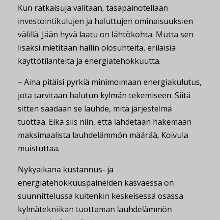
Kun ratkaisuja valitaan, tasapainotellaan
investointikulujen ja haluttujen ominaisuuksien
välillä. Jään hyvä laatu on lähtökohta. Mutta sen
lisäksi mietitään hallin olosuhteita, erilaisia
käyttötilanteita ja energiatehokkuutta.
– Aina pitäisi pyrkiä minimoimaan energiakulutus,
jota tarvitaan halutun kylmän tekemiseen. Siitä
sitten saadaan se lauhde, mitä järjestelmä
tuottaa. Eikä siis niin, että lähdetään hakemaan
maksimaalista lauhdelämmön määrää, Koivula
muistuttaa.
Nykyaikana kustannus- ja
energiatehokkuuspaineiden kasvaessa on
suunnittelussa kuitenkin keskeisessä osassa
kylmätekniikan tuottaman lauhdelämmön