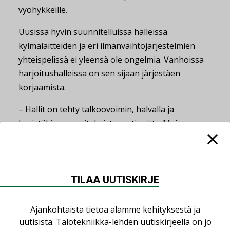
vyöhykkeille.
Uusissa hyvin suunnitelluissa halleissa
kylmälaitteiden ja eri ilmanvaihtojärjestelmien
yhteispelissä ei yleensä ole ongelmia. Vanhoissa
harjoitushalleissa on sen sijaan järjestäen
korjaamista.
– Hallit on tehty talkoovoimin, halvalla ja
hyvistäkin suunnitelmista on tingitty. Myös
käyttökuluista on tingitty niin, että monissa
liimapuupalkit vihertävät, kun on säästelty joko
ilmankuivauksen rakentamisessa tai käytössä.
Onneksi taso on noussut viimeksi kuluneen viiden
TILAA UUTISKIRJE
vuoden aikana, Koivula sanoo.
Ajankohtaista tietoa alamme kehityksestä ja
__________________________________________________________
uutisista. Talotekniikka-lehden uutiskirjeellä on jo