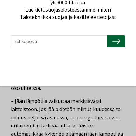
yli 3000 tilaajaa.
Lisääntyvä automaatio vaatii
Lue
tietosuojaselosteestamme
, miten
osaamista
Talotekniikka suojaa ja käsittelee tietojasi.
Kylmäkoneen toiminnalle oleellista on sen
säätövara eli laitteen pitää toimia tehokkaasti
koko toiminta-alueella ulkolämpötilasta ja
tehontarpeesta riippumatta. Laitetta ajetaan
tyypillisesti pienillä osatehoilla. Laitteen
ohjaamisen pitää olla älykästä niin, että eri
komponentit toimivat optimaalisesti eri
olosuhteissa.
– Jään lämpötila vaikuttaa merkittävästi
laitteistoon. Jos jää pidetään miinus kuudessa tai
miinus neljässä asteessa, on energiatarve aivan
erilainen. On tärkeää, että laitteiston
automatiikkaa kykenee pitämään jään lämpötilaa