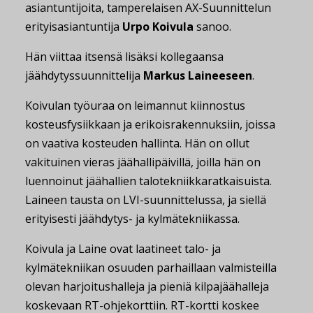
asiantuntijoita, tamperelaisen AX-Suunnittelun
erityisasiantuntija
Urpo Koivula
sanoo.
Hän viittaa itsensä lisäksi kollegaansa
jäähdytyssuunnittelija
Markus Laineeseen
.
Koivulan työuraa on leimannut kiinnostus
kosteusfysiikkaan ja erikoisrakennuksiin, joissa
on vaativa kosteuden hallinta. Hän on ollut
vakituinen vieras jäähallipäivillä, joilla hän on
luennoinut jäähallien talotekniikkaratkaisuista.
Laineen tausta on LVI-suunnittelussa, ja siellä
erityisesti jäähdytys- ja kylmätekniikassa.
Koivula ja Laine ovat laatineet talo- ja
kylmätekniikan osuuden parhaillaan valmisteilla
olevan harjoitushalleja ja pieniä kilpajäähalleja
koskevaan RT-ohjekorttiin. RT-kortti koskee