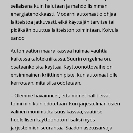
sellaisena kuin halutaan ja mahdollisimman
energiatehokkaasti. Moderni automaatio ohjaa
laitteistoa jatkuvasti, eikä käyttäjän tarvitse tai
pidäkään puuttua laitteiston toimintaan, Koivula
sanoo.
Automaation määrä kasvaa huimaa vauhtia
kaikessa talotekniikassa. Suurin ongelma on,
osataanko sitä käyttää. Käyttöönottovaihe on
ensimmäinen kriittinen piste, kun automaatiolle
kerrotaan, mitä siltä odotetaan.
– Olemme havainneet, että monet hallit eivät
toimi niin kuin odotetaan. Kun järjestelmän osien
välinen monimutkaisuus kasvaa, vaatii se
huolellisen käyttöönoton lisäksi myös
järjestelmien seurantaa. Säädön asetusarvoja