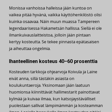
Monissa vanhoissa halleissa jään kuntoa on
vaikea pitää hyvänä, vaikka käyttöhenkilöstö olisi
kuinka osaavaa. Näin muun muassa Tampereen
legendaarisessa Hakametsän hallissa. Siellä ei ole
ilmankuivauslaitteistoa, jolloin jään pintaan
kertyy kosteutta. Se tekee pinnasta epätasaisen
ja aiheuttaa ongelmia.
Ihanteellinen kosteus 40–60 prosenttia
Kosteuden tarkkoja ohjearvoja Koivula ja Laine
eivät anna, sillä tästäkin asiasta on
koulukuntaeroja. Yksinomaan jään laatuun
huomionsa kiinnittävät hallimestarit painottavat
kylmää ja kuivaa ilmaa, kun katsojaystävälliset
puolestaan sallivat lämpimämmän ja kosteamman