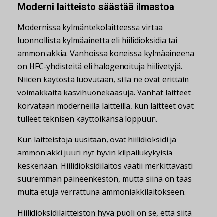
Moderni laitteisto säästää ilmastoa
Modernissa kylmäntekolaitteessa virtaa
luonnollista kylmäainetta eli hiilidioksidia tai
ammoniakkia. Vanhoissa koneissa kylmäaineena
on HFC-yhdisteitä eli halogenoituja hiilivetyjä.
Niiden käytöstä luovutaan, sillä ne ovat erittäin
voimakkaita kasvihuonekaasuja. Vanhat laitteet
korvataan moderneilla laitteilla, kun laitteet ovat
tulleet teknisen käyttöikänsä loppuun.
Kun laitteistoja uusitaan, ovat hiilidioksidi ja
ammoniakki juuri nyt hyvin kilpailukykyisiä
keskenään. Hiilidioksidilaitos vaatii merkittävästi
suuremman paineenkeston, mutta siinä on taas
muita etuja verrattuna ammoniakkilaitokseen.
Hiilidioksidilaitteiston hyvä puoli on se, että siitä