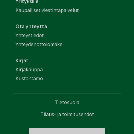
Yrityksille
Kaupalliset viestintäpalvelut
Ota yhteyttä
Yhteystiedot
Yhteydenottolomake
Kirjat
Kirjakauppa
Kustantamo
Tietosuoja
Tilaus- ja toimitusehdot