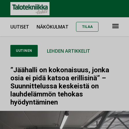
UUTISET
NÄKÖKULMAT
TILAA
LEHDEN ARTIKKELIT
UUTINEN
”Jäähalli on kokonaisuus, jonka
osia ei pidä katsoa erillisinä” –
Suunnittelussa keskeistä on
lauhdelämmön tehokas
hyödyntäminen