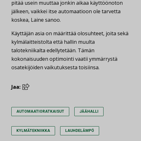
pitää usein muuttaa jonkin aikaa käyttöönoton
jälkeen, vaikkei itse automaatioon ole tarvetta
koskea, Laine sanoo.
Käyttäjän asia on määrittää olosuhteet, joita sekä
kylmälaitteistolta että hallin muulta
talotekniikalta edellytetään. Tämän
kokonaisuuden optimointi vaatii ymmärrystä
osatekijöiden vaikutuksesta toisiinsa.
Jaa:
AUTOMAATIORATKAISUT
JÄÄHALLI
KYLMÄTEKNIIKKA
LAUHDELÄMPÖ