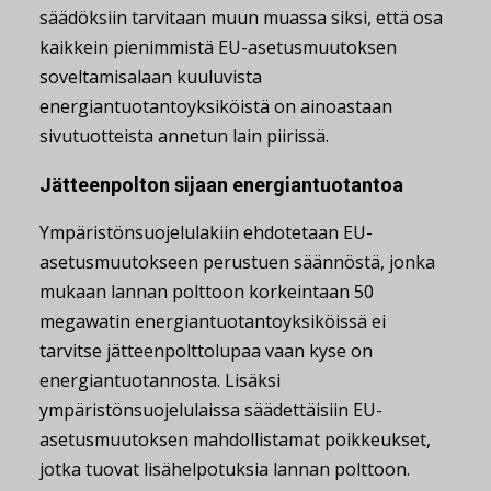
säädöksiin tarvitaan muun muassa siksi, että osa
kaikkein pienimmistä EU-asetusmuutoksen
soveltamisalaan kuuluvista
energiantuotantoyksiköistä on ainoastaan
sivutuotteista annetun lain piirissä.
Jätteenpolton sijaan energiantuotantoa
Ympäristönsuojelulakiin ehdotetaan EU-
asetusmuutokseen perustuen säännöstä, jonka
mukaan lannan polttoon korkeintaan 50
megawatin energiantuotantoyksiköissä ei
tarvitse jätteenpolttolupaa vaan kyse on
energiantuotannosta. Lisäksi
ympäristönsuojelulaissa säädettäisiin EU-
asetusmuutoksen mahdollistamat poikkeukset,
jotka tuovat lisähelpotuksia lannan polttoon.