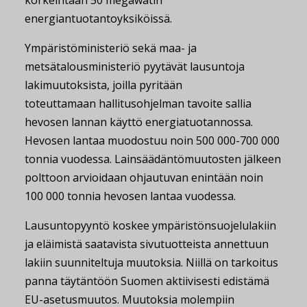
korkeintaan 50 megawatin
energiantuotantoyksiköissä.
Ympäristöministeriö sekä maa- ja
metsätalousministeriö pyytävät lausuntoja
lakimuutoksista, joilla pyritään
toteuttamaan hallitusohjelman tavoite sallia
hevosen lannan käyttö energiatuotannossa.
Hevosen lantaa muodostuu noin 500 000-700 000
tonnia vuodessa. Lainsäädäntömuutosten jälkeen
polttoon arvioidaan ohjautuvan enintään noin
100 000 tonnia hevosen lantaa vuodessa.
Lausuntopyyntö koskee ympäristönsuojelulakiin
ja eläimistä saatavista sivutuotteista annettuun
lakiin suunniteltuja muutoksia. Niillä on tarkoitus
panna täytäntöön Suomen aktiivisesti edistämä
EU-asetusmuutos. Muutoksia molempiin