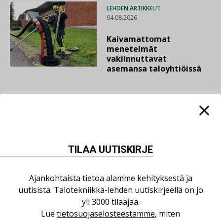
LEHDEN ARTIKKELIT
04.08.2026
Kaivamattomat
menetelmät
vakiinnuttavat
asemansa taloyhtiöissä
LUETUIMMAT UUTISET
TILAA UUTISKIRJE
Viikko
Kuukausi
Ajankohtaista tietoa alamme kehityksestä ja
Datakeskusurakointi on tekniikkalaji
uutisista. Talotekniikka-lehden uutiskirjeellä on jo
LEHDEN ARTIKKELIT
yli 3000 tilaajaa.
Lue
tietosuojaselosteestamme
, miten
Jarno Hacklin Cervin yrityskaupasta: