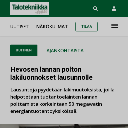
UUTISET
NÄKÖKULMAT
TILAA
AJANKOHTAISTA
UUTINEN
Hevosen lannan polton
lakiluonnokset lausunnolle
Lausuntoja pyydetään lakimuutoksista, joilla
helpotetaan tuotantoeläinten lannan
polttamista korkeintaan 50 megawatin
energiantuotantoyksiköissä.