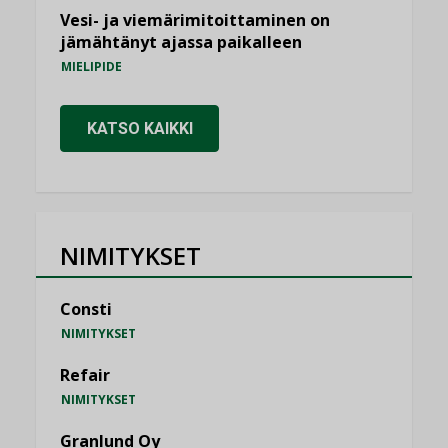
Vesi- ja viemärimitoittaminen on
jämähtänyt ajassa paikalleen
MIELIPIDE
KATSO KAIKKI
NIMITYKSET
Consti
NIMITYKSET
Refair
NIMITYKSET
Granlund Oy