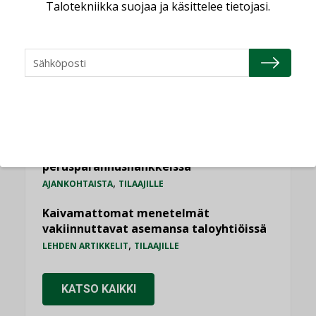
Talotekniikka suojaa ja käsittelee tietojasi.
”Asiakkaat hakevat kumppaneita, jotka
yhdistävät useita teknisiä osaamisalueita
saman katon alle”
AJANKOHTAISTA
Kolumni: Ilmastonmuutos muuttaa
rakennusten korjaustarpeita
,
,
KOLUMNI
LEHDEN ARTIKKELIT
TILAAJILLE
Bravida sai LVI-urakoita koulujen
perusparannushankkeissa
,
AJANKOHTAISTA
TILAAJILLE
Kaivamattomat menetelmät
vakiinnuttavat asemansa taloyhtiöissä
,
LEHDEN ARTIKKELIT
TILAAJILLE
KATSO KAIKKI