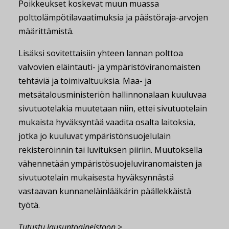
Poikkeukset koskevat muun muassa
polttolämpötilavaatimuksia ja päästöraja-arvojen
määrittämistä.
Lisäksi sovitettaisiin yhteen lannan polttoa
valvovien eläintauti- ja ympäristöviranomaisten
tehtäviä ja toimivaltuuksia. Maa- ja
metsätalousministeriön hallinnonalaan kuuluvaa
sivutuotelakia muutetaan niin, ettei sivutuotelain
mukaista hyväksyntää vaadita osalta laitoksia,
jotka jo kuuluvat ympäristönsuojelulain
rekisteröinnin tai luvituksen piiriin. Muutoksella
vähennetään ympäristösuojeluviranomaisten ja
sivutuotelain mukaisesta hyväksynnästä
vastaavan kunnaneläinlääkärin päällekkäistä
työtä.
Tutustu
lausuntoaineistoon >