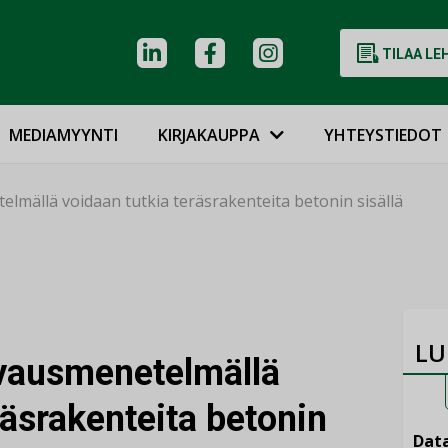
TILAA LE
MEDIAMYYNTI
KIRJAKAUPPA
YHTEYSTIEDOT
mällä voidaan tutkia teräsrakenteita betonin sisällä
LU
vausmenetelmällä
räsrakenteita betonin
Data