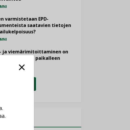
MNI
n varmistetaan EPD-
menteista saatavien tietojen
ailukelpoisuus?
MNI
- ja viemärimitoittaminen on
htänyt ajassa paikalleen
PIDE
KATSO KAIKKI
a.
aa.
MITYKSET
a