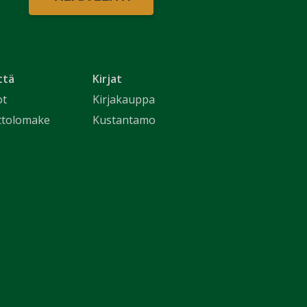
ttä
Kirjat
ot
Kirjakauppa
ttolomake
Kustantamo