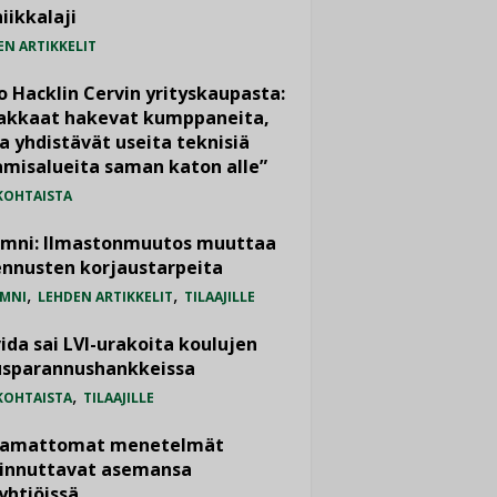
iikkalaji
EN ARTIKKELIT
o Hacklin Cervin yrityskaupasta:
iakkaat hakevat kumppaneita,
a yhdistävät useita teknisiä
misalueita saman katon alle”
KOHTAISTA
umni: Ilmastonmuutos muuttaa
nnusten korjaustarpeita
,
,
MNI
LEHDEN ARTIKKELIT
TILAAJILLE
ida sai LVI-urakoita koulujen
usparannushankkeissa
,
KOHTAISTA
TILAAJILLE
vamattomat menetelmät
iinnuttavat asemansa
yhtiöissä