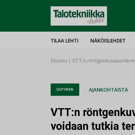
TILAA LEHTI
NÄKÖISLEHDET
Etusivu
|
VTT:n röntgenkuvausmenetel
AJANKOHTAISTA
UUTINEN
VTT:n röntgenku
voidaan tutkia te