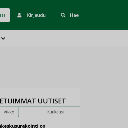
Kirjaudu
Hae
HTI
ETUIMMAT UUTISET
Viikko
Kuukausi
keskusurakointi on