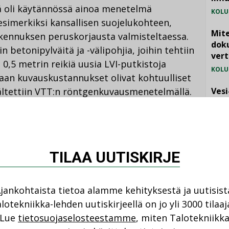
oli käytännössä ainoa menetelmä
KOLU
simerkiksi kansallisen suojelukohteen,
Mite
kennuksen peruskorjausta valmisteltaessa.
doku
betonipylväitä ja -välipohjia, joihin tehtiin
vert
 0,5 metrin reikiä uusia LVI-putkistoja
KOLU
kaan kuvauskustannukset olivat kohtuulliset
vältettiin VTT:n röntgenkuvausmenetelmällä.
Vesi
jämä
MIELI
TILAA UUTISKIRJE
jankohtaista tietoa alamme kehityksestä ja uutisist
Katso kaikki
lotekniikka-lehden uutiskirjeellä on jo yli 3000 tilaaj
NI
Lue
tietosuojaselosteestamme
, miten Talotekniikk