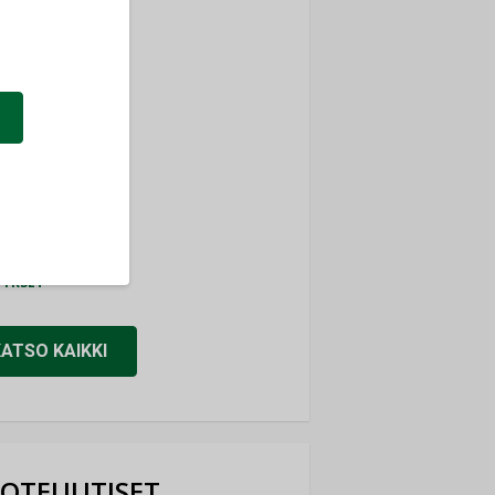
ti
TYKSET
ir
TYKSET
nlund Oy
TYKSET
eider Electric
TYKSET
KATSO KAIKKI
OTEUUTISET