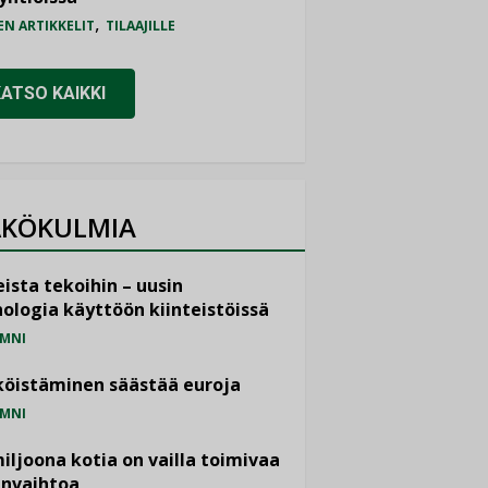
,
EN ARTIKKELIT
TILAAJILLE
KATSO KAIKKI
KÖKULMIA
ista tekoihin – uusin
ologia käyttöön kiinteistöissä
MNI
öistäminen säästää euroja
MNI
miljoona kotia on vailla toimivaa
anvaihtoa