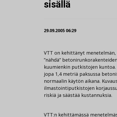
sisällä
29.09.2005 06:29
VTT on kehittänyt menetelmän, 
”nähdä” betonirunkorakenteiden s
kuumienkin putkistojen kuntoa. 
jopa 1,4 metriä paksussa betonis
normaalin käytön aikana. Kuvau
ilmastointiputkistojen korjauss
riskiä ja säästää kustannuksia.
VTT:n kehittämässä menetelmässä