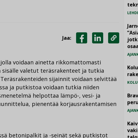
tekn
LEHD
Jarn
”As
Jaa:
jotk
JAA
JAA
KOPIOI
osaa
FACEBOOKISSA
LINKEDINISSÄ
LINKKI
AJAN
jolla voidaan ainetta rikkomattomasti
Kol
isälle valetut teräsrakenteet ja tutkia
rake
Teräsrakenteiden sijainnit voidaan selvittää
KOLU
sa ja putkistoa voidaan tutkia niiden
smenetelmä helpottaa lämpö-, vesi- ja
Brav
per
uunnittelua, pienentää korjausrakentamisen
AJAN
Kai
vak
 betonipalkit ja -seinät sekä putkistot
talo