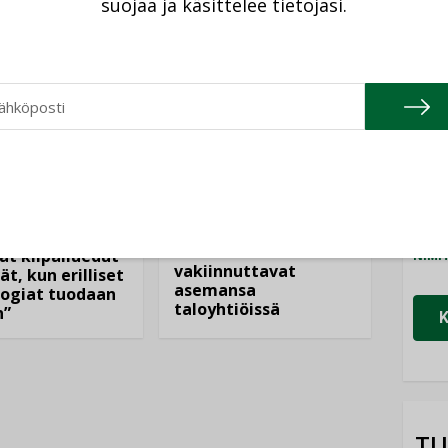
suojaa ja käsittelee tietojasi.
Cons
NIMI
Refa
NIMI
ANKOHTAISTA
LEHDEN ARTIKKELIT
Gra
08.2026
NIMI
04.08.2026
istyminen
Schn
Kaivamattomat
 voimakkaasti:
menetelmät
at kilpailuedut
NIMI
vakiinnuttavat
ät, kun erilliset
asemansa
ogiat tuodaan
taloyhtiöissä
n”
TU