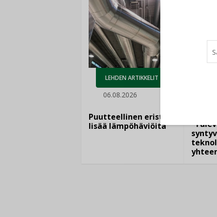
AJ
LEHDEN ARTIKKELIT
05.
06.08.2026
Sähkö
kasvaa
Puutteellinen eristys
”Tulev
lisää lämpöhäviöitä
syntyv
teknol
yhtee