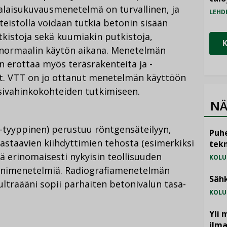
alaisukuvausmenetelmä on turvallinen, ja
LEHD
tteistolla voidaan tutkia betonin sisään
utkistoja sekä kuumiakin putkistoja,
n normaalin käytön aikana. Menetelmän
n erottaa myös teräsrakenteita ja -
t. VTT on jo ottanut menetelmän käyttöön
esivahinkokohteiden tutkimiseen.
NÄ
i-tyyppinen) perustuu röntgensäteilyyn,
Puhe
astaavien kiihdyttimien tehosta (esimerkiksi
tekn
ä erinomaisesti nykyisin teollisuuden
KOLU
aäänimenetelmiä. Radiografiamenetelmän
Sähk
 ultraääni sopii parhaiten betonivalun tasa-
KOLU
Yli 
ilm