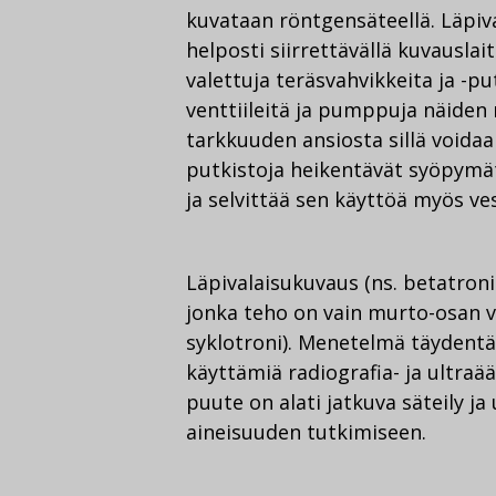
kuvataan röntgensäteellä. Läpiv
helposti siirrettävällä kuvauslai
valettuja teräsvahvikkeita ja -p
venttiileitä ja pumppuja näide
tarkkuuden ansiosta sillä voidaa
putkistoja heikentävät syöpymä
ja selvittää sen käyttöä myös v
Läpivalaisukuvaus (ns. betatron
jonka teho on vain murto-osan v
syklotroni). Menetelmä täydentä
käyttämiä radiografia- ja ultr
puute on alati jatkuva säteily ja
aineisuuden tutkimiseen.