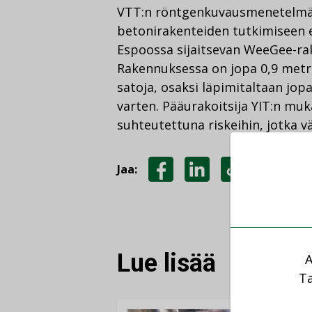
VTT:n röntgenkuvausmenetelmä 
betonirakenteiden tutkimiseen e
Espoossa sijaitsevan WeeGee-ra
Rakennuksessa on jopa 0,9 metrin 
satoja, osaksi läpimitaltaan jopa
varten. Pääurakoitsija YIT:n mu
suhteutettuna riskeihin, jotka 
Jaa:
JAA
JAA
KOPIOI
FACEBOOKISSA
LINKEDINISSÄ
LINKKI
Lue lisää
A
Ta