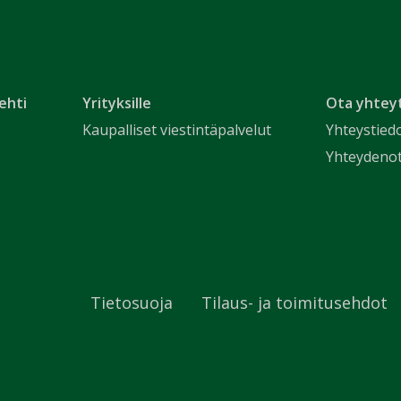
ehti
Yrityksille
Ota yhtey
Kaupalliset viestintäpalvelut
Yhteystied
Yhteydeno
Tietosuoja
Tilaus- ja toimitusehdot