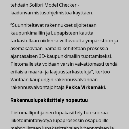
tehdään Solibri Model Checker -
laadunvarmistusohjelmistoa käyttäen.
”Suunniteltavat rakennukset sijoitetaan
kaupunkimalliin ja Lupapisteen kautta
tarkastellaan niiden soveltuvuutta ympäristöön ja
asemakaavaan. Samalla kehitetään prosessia
ajantasaisen 3D-kaupunkimallin tuottamiseksi.
Tietomalleista voidaan varsin vaivattomasti tehdä
erilaisia määrä- ja laajuustarkasteluja”, kertoo
Vantaan kaupungin rakennusvalvonnan
rakennusvalvontajohtaja
Pekka Virkamäki
.
Rakennuslupakäsittely nopeutuu
Tietomallipohjainen lupakäsittely tuo suoraa
liiketoimintahyötyä lupaprosessin osapuolille
mahdollistaen lupakäsittelyajan lyhentymisen ja