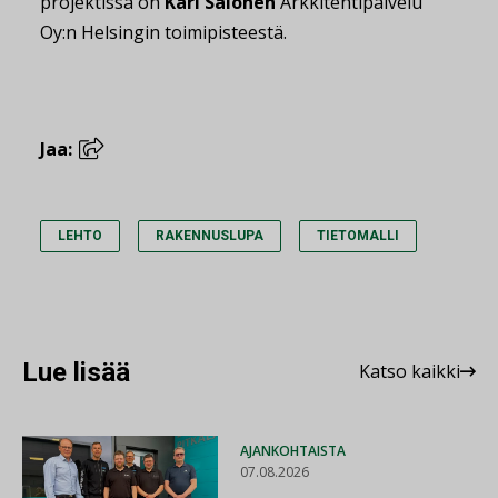
projektissa on
Kari Salonen
Arkkitehtipalvelu
Oy:n Helsingin toimipisteestä.
Jaa:
LEHTO
RAKENNUSLUPA
TIETOMALLI
Lue lisää
Katso kaikki
AJANKOHTAISTA
07.08.2026