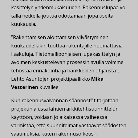
käsittelyn yhdenmukaisuuden. Rakennuslupaa voi
tällä hetkellä joutua odottamaan jopa useita
kuukausia.
”Rakentamisen aloittamisen viivästyminen
kuukaudellakin tuottaa rakentajille huomattavia
lisäkuluja. Tietomallipohjaisen lupakäsittelyn ja
avoimen keskustelevan prosessin avulla voimme
tehostaa ennakointia ja hankkeiden ohjausta”,
Lehto Asuntojen projektipäällikkö
Mika
Vesterinen
kuvailee.
Kun rakennusvalvonnan säännöstöt tarjotaan
projektin alusta lähtien arkkitehtisuunnittelun
käyttöön, voidaan jo aikaisessa vaiheessa
varmistaa, että suunnitelmat vastaavat säädösten
vaatimuksia, kuten rakennusoikeus-,