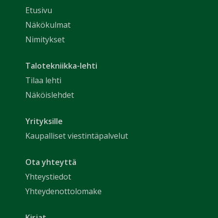
Etusivu
Näkökulmat
Nimitykset
Talotekniikka-lehti
Tilaa lehti
Näköislehdet
Yrityksille
Kaupalliset viestintäpalvelut
Ota yhteyttä
Yhteystiedot
Yhteydenottolomake
Kirjat