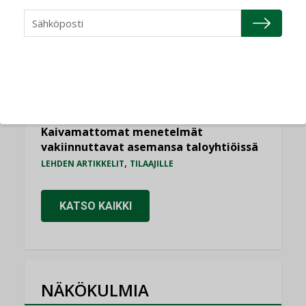
Sähköistyminen kasvaa voimakkaasti:
”Tulevat kilpailuedut syntyvät, kun
erilliset teknologiat tuodaan yhteen”
,
AJANKOHTAISTA
TILAAJILLE
Puutteellinen eristys lisää lämpöhäviöitä
LEHDEN ARTIKKELIT
Kaivamattomat menetelmät
vakiinnuttavat asemansa taloyhtiöissä
,
LEHDEN ARTIKKELIT
TILAAJILLE
KATSO KAIKKI
NÄKÖKULMIA