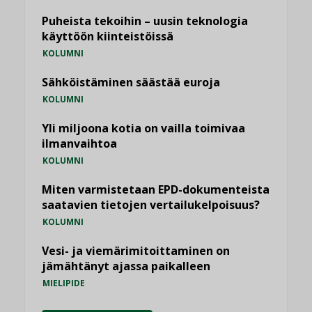
Puheista tekoihin – uusin teknologia
käyttöön kiinteistöissä
KOLUMNI
Sähköistäminen säästää euroja
KOLUMNI
Yli miljoona kotia on vailla toimivaa
ilmanvaihtoa
KOLUMNI
Miten varmistetaan EPD-dokumenteista
saatavien tietojen vertailukelpoisuus?
KOLUMNI
Vesi- ja viemärimitoittaminen on
jämähtänyt ajassa paikalleen
MIELIPIDE