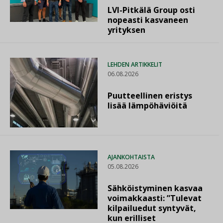
LVI-Pitkälä Group osti
nopeasti kasvaneen
yrityksen
LEHDEN ARTIKKELIT
06.08.2026
Puutteellinen eristys
lisää lämpöhäviöitä
AJANKOHTAISTA
05.08.2026
Sähköistyminen kasvaa
voimakkaasti: ”Tulevat
kilpailuedut syntyvät,
kun erilliset