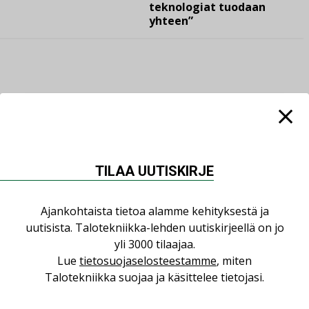
teknologiat tuodaan
yhteen”
LUETUIMMAT UUTISET
Viikko
Kuukausi
TILAA UUTISKIRJE
Datakeskusurakointi on tekniikkalaji
LEHDEN ARTIKKELIT
Ajankohtaista tietoa alamme kehityksestä ja
uutisista. Talotekniikka-lehden uutiskirjeellä on jo
Jarno Hacklin Cervin yrityskaupasta:
yli 3000 tilaajaa.
”Asiakkaat hakevat kumppaneita, jotka
yhdistävät useita teknisiä osaamisalueita
Lue
tietosuojaselosteestamme
, miten
saman katon alle”
Talotekniikka suojaa ja käsittelee tietojasi.
AJANKOHTAISTA