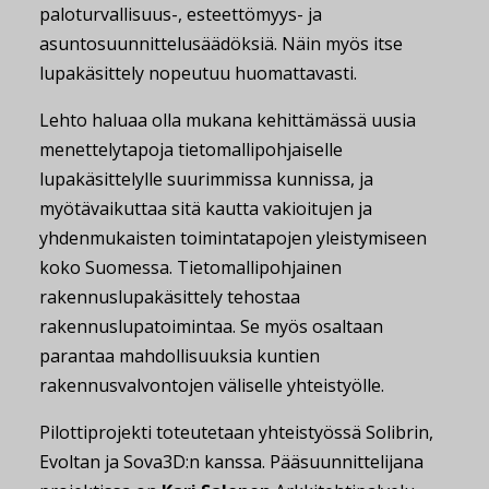
paloturvallisuus-, esteettömyys- ja
asuntosuunnittelusäädöksiä. Näin myös itse
lupakäsittely nopeutuu huomattavasti.
Lehto haluaa olla mukana kehittämässä uusia
menettelytapoja tietomallipohjaiselle
lupakäsittelylle suurimmissa kunnissa, ja
myötävaikuttaa sitä kautta vakioitujen ja
yhdenmukaisten toimintatapojen yleistymiseen
koko Suomessa. Tietomallipohjainen
rakennuslupakäsittely tehostaa
rakennuslupatoimintaa. Se myös osaltaan
parantaa mahdollisuuksia kuntien
rakennusvalvontojen väliselle yhteistyölle.
Pilottiprojekti toteutetaan yhteistyössä Solibrin,
Evoltan ja Sova3D:n kanssa. Pääsuunnittelijana