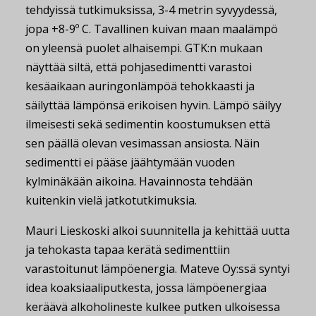
tehdyissä tutkimuksissa, 3-4 metrin syvyydessä,
jopa +8-9º C. Tavallinen kuivan maan maalämpö
on yleensä puolet alhaisempi. GTK:n mukaan
näyttää siltä, että pohjasedimentti varastoi
kesäaikaan auringonlämpöä tehokkaasti ja
säilyttää lämpönsä erikoisen hyvin. Lämpö säilyy
ilmeisesti sekä sedimentin koostumuksen että
sen päällä olevan vesimassan ansiosta. Näin
sedimentti ei pääse jäähtymään vuoden
kylminäkään aikoina. Havainnosta tehdään
kuitenkin vielä jatkotutkimuksia.
Mauri Lieskoski alkoi suunnitella ja kehittää uutta
ja tehokasta tapaa kerätä sedimenttiin
varastoitunut lämpöenergia. Mateve Oy:ssä syntyi
idea koaksiaaliputkesta, jossa lämpöenergiaa
keräävä alkoholineste kulkee putken ulkoisessa