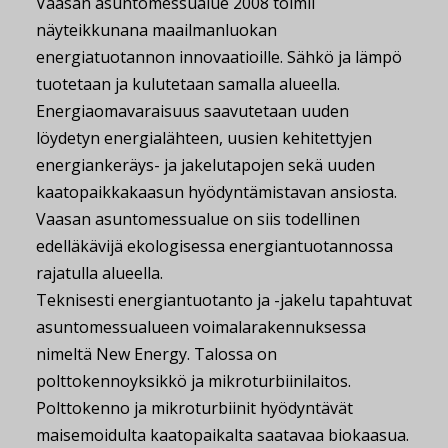
Vaasan asuntomessualue 2008 toimii
näyteikkunana maailmanluokan
energiatuotannon innovaatioille. Sähkö ja lämpö
tuotetaan ja kulutetaan samalla alueella.
Energiaomavaraisuus saavutetaan uuden
löydetyn energialähteen, uusien kehitettyjen
energiankeräys- ja jakelutapojen sekä uuden
kaatopaikkakaasun hyödyntämistavan ansiosta.
Vaasan asuntomessualue on siis todellinen
edelläkävijä ekologisessa energiantuotannossa
rajatulla alueella.
Teknisesti energiantuotanto ja -jakelu tapahtuvat
asuntomessualueen voimalarakennuksessa
nimeltä New Energy. Talossa on
polttokennoyksikkö ja mikroturbiinilaitos.
Polttokenno ja mikroturbiinit hyödyntävät
maisemoidulta kaatopaikalta saatavaa biokaasua.