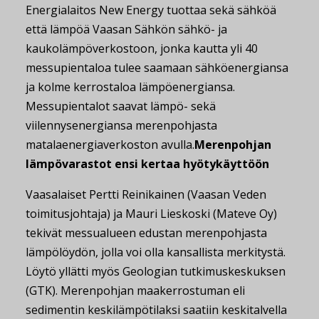
Energialaitos New Energy tuottaa sekä sähköä
että lämpöä Vaasan Sähkön sähkö- ja
kaukolämpöverkostoon, jonka kautta yli 40
messupientaloa tulee saamaan sähköenergiansa
ja kolme kerrostaloa lämpöenergiansa.
Messupientalot saavat lämpö- sekä
viilennysenergiansa merenpohjasta
matalaenergiaverkoston avulla.
Merenpohjan
lämpövarastot ensi kertaa hyötykäyttöön
Vaasalaiset Pertti Reinikainen (Vaasan Veden
toimitusjohtaja) ja Mauri Lieskoski (Mateve Oy)
tekivät messualueen edustan merenpohjasta
lämpölöydön, jolla voi olla kansallista merkitystä.
Löytö yllätti myös Geologian tutkimuskeskuksen
(GTK). Merenpohjan maakerrostuman eli
sedimentin keskilämpötilaksi saatiin keskitalvella