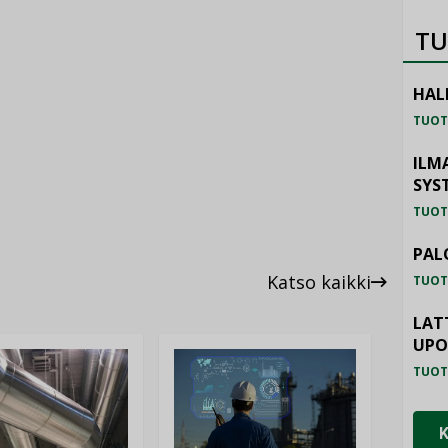
TU
HAL
TUOT
ILM
SYS
TUOT
PAL
Katso kaikki
TUOT
LAT
UP
TUOT