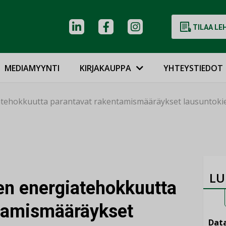
TILAA LE
MEDIAMYYNTI
KIRJAKAUPPA
YHTEYSTIEDOT
tehokkuutta parantavat rakentamismääräykset lausuntokie
LU
n energiatehokkuutta
ntamismääräykset
Data