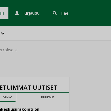
Kirjaudu
Hae
HTI
rrokselle
ETUIMMAT UUTISET
Viikko
Kuukausi
keskusurakointi on