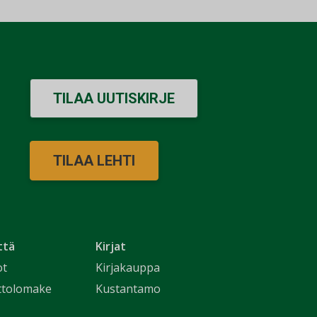
TILAA UUTISKIRJE
TILAA LEHTI
ttä
Kirjat
ot
Kirjakauppa
ttolomake
Kustantamo