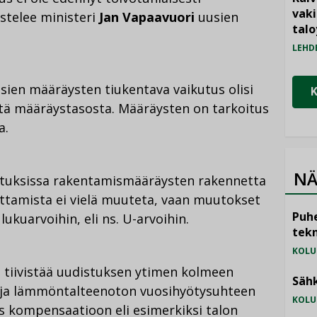
vak
stelee ministeri
Jan Vapaavuori
uusien
talo
LEHD
ien määräysten tiukentava vaikutus olisi
stä määräystasosta. Määräysten on tarkoitus
a.
NÄ
dotuksissa rakentamismääräysten rakennetta
tamista ei vielä muuteta, vaan muutokset
Puhe
kuarvoihin, eli ns. U-arvoihin.
tekn
KOLU
i
tiivistää uudistuksen ytimen kolmeen
Sähk
 ja lämmöntalteenoton vuosihyötysuhteen
KOLU
 kompensaatioon eli esimerkiksi talon