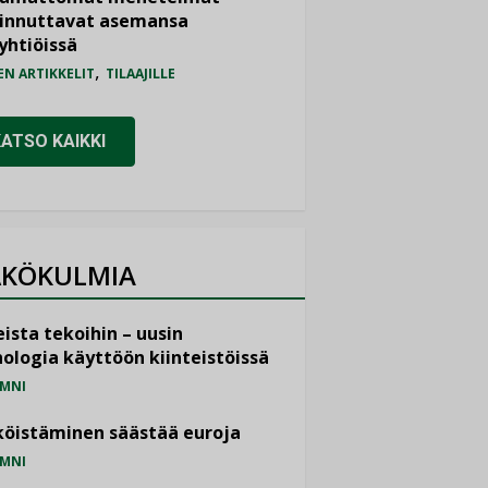
iinnuttavat asemansa
yhtiöissä
,
EN ARTIKKELIT
TILAAJILLE
KATSO KAIKKI
KÖKULMIA
ista tekoihin – uusin
ologia käyttöön kiinteistöissä
MNI
öistäminen säästää euroja
MNI