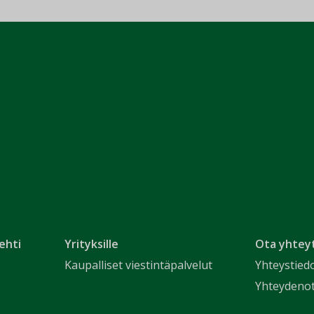
ehti
Yrityksille
Ota yhtey
Kaupalliset viestintäpalvelut
Yhteystied
Yhteydeno