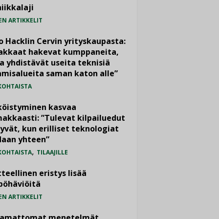
iikkalaji
EN ARTIKKELIT
o Hacklin Cervin yrityskaupasta:
iakkaat hakevat kumppaneita,
a yhdistävät useita teknisiä
misalueita saman katon alle”
KOHTAISTA
köistyminen kasvaa
akkaasti: ”Tulevat kilpailuedut
yvät, kun erilliset teknologiat
daan yhteen”
,
KOHTAISTA
TILAAJILLE
teellinen eristys lisää
pöhäviöitä
EN ARTIKKELIT
vamattomat menetelmät