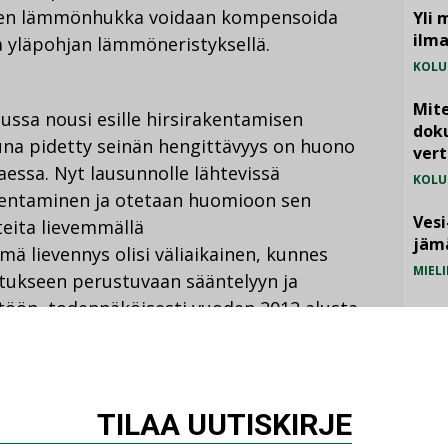
den lämmönhukka voidaan kompensoida
Yli 
ilm
a yläpohjan lämmöneristyksellä.
KOLU
Mite
ussa nousi esille hirsirakentamisen
doku
una pidetty seinän hengittävyys on huono
vert
essa. Nyt lausunnolle lähtevissä
KOLU
kentaminen ja otetaan huomioon sen
Vesi
teita lievemmällä
jämä
ä lievennys olisi väliaikainen, kunnes
MIELI
tukseen perustuvaan sääntelyyn ja
töön, todennäköisesti vuoden 2012 alusta.
 tulisivat alustavien arvioiden mukaan
 2 – 6 prosenttia. Arvio perustuu
TILAA UUTISKIRJE
ntoihin.