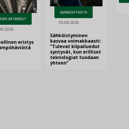
AJANKOHTAISTA
DEN ARTIKKELIT
05.08.2026
08.2026
Sähköistyminen
kasvaa voimakkaasti:
ellinen eristys
”Tulevat kilpailuedut
lämpöhäviöitä
syntyvät, kun erilliset
teknologiat tuodaan
yhteen”