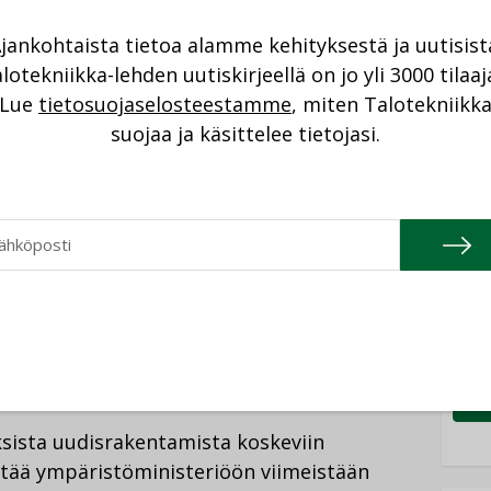
NI
jankohtaista tietoa alamme kehityksestä ja uutisist
asettavat rakennusalan toimijoille
Cons
lotekniikka-lehden uutiskirjeellä on jo yli 3000 tilaaj
rgiatehokkuuden tai kustannustehokkuuden
Lue
tietosuojaselosteestamme
, miten Talotekniikk
NIMI
rakentamisessa ei riitä, vaan on
suojaa ja käsittelee tietojasi.
Refa
 suunnitteluratkaisut toimivat
NIMI
ministeri Vapaavuori.
Gra
NIMI
tuttavat, että nyt lausunnolla olevien
Schn
seuraavat tiukennukset jo vuonna 2012.
onaisenergiankulutukseen ja
NIMI
ista uudisrakentamista koskeviin
ttää ympäristöministeriöön viimeistään