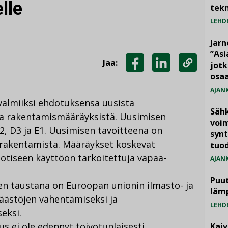
lle
tekn
LEHD
Jarn
”As
Jaa:
jotk
JAA
JAA
KOPIOI
osaa
FACEBOOKISSA
LINKEDINISSÄ
LINKKI
AJAN
valmiiksi ehdotuksensa uusista
Säh
a rakentamismääräyksistä. Uusimisen
voim
, D3 ja E1. Uusimisen tavoitteena on
synt
arakentamista. Määräykset koskevat
tuo
otiseen käyttöön tarkoitettuja vapaa-
AJAN
Puut
 taustana on Euroopan unionin ilmasto- ja
läm
äästöjen vähentämiseksi ja
LEHD
eksi.
 ei ole edennyt toivotunlaisesti
Kai