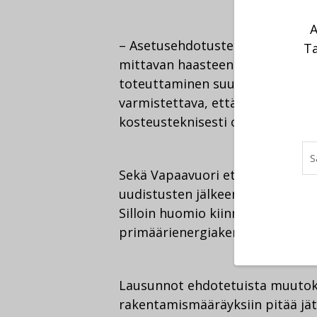
A
– Asetusehdotusten vaatimukset 
Ta
mittavan haasteen. Pelkkä ene
toteuttaminen suunnittelussa ja 
varmistettava, että rakenteet ja
kosteusteknisesti oikein, sanoo 
Sekä Vapaavuori että Säteri muis
uudistusten jälkeen on tulossa 
Silloin huomio kiinnitetään kok
primäärienergiakertoimiin.
Lausunnot ehdotetuista muutoks
rakentamismääräyksiin pitää jä