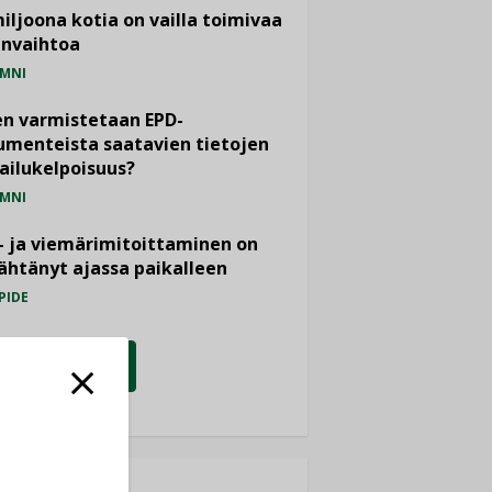
miljoona kotia on vailla toimivaa
anvaihtoa
MNI
n varmistetaan EPD-
menteista saatavien tietojen
ailukelpoisuus?
MNI
- ja viemärimitoittaminen on
htänyt ajassa paikalleen
PIDE
KATSO KAIKKI