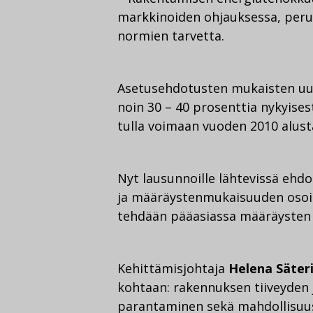
markkinoiden ohjauksessa, peru
normien tarvetta.
Asetusehdotusten mukaisten uus
noin 30 – 40 prosenttia nykyise
tulla voimaan vuoden 2010 alust
Nyt lausunnoille lähtevissä eh
ja määräystenmukaisuuden osoit
tehdään pääasiassa määräysten lu
Kehittämisjohtaja
Helena Säter
kohtaan: rakennuksen tiiveyden
parantaminen sekä mahdollisuus