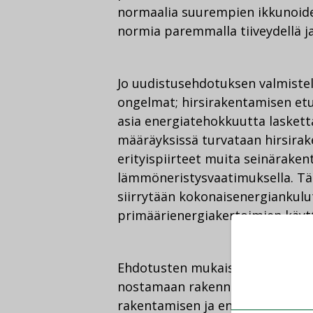
normaalia suurempien ikkunoi
normia paremmalla tiiveydellä j
Jo uudistusehdotuksen valmistel
ongelmat; hirsirakentamisen et
asia energiatehokkuutta lasketta
määräyksissä turvataan hirsira
erityispiirteet muita seinäraken
lämmöneristysvaatimuksella. Täm
siirrytään kokonaisenergiankulu
primäärienergiakertoimien käyt
Ehdotusten mukaiset määräykset
nostamaan rakennuskustannuksia
rakentamisen ja energian nykyhi