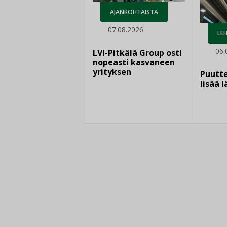
AJANKOHTAISTA
07.08.2026
LEH
06.
LVI-Pitkälä Group osti
nopeasti kasvaneen
yrityksen
Puutte
lisää 