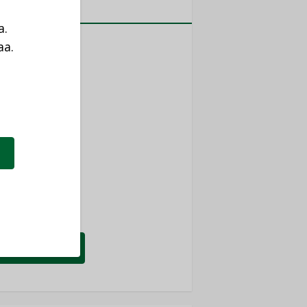
MITYKSET
a.
ti
aa.
a
TYKSET
ir
TYKSET
nlund Oy
TYKSET
eider Electric
TYKSET
KATSO KAIKKI