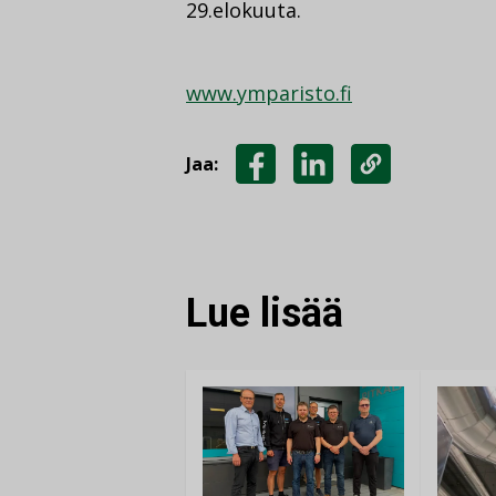
29.elokuuta.
www.ymparisto.fi
Jaa:
JAA
JAA
KOPIOI
FACEBOOKISSA
LINKEDINISSÄ
LINKKI
Lue lisää