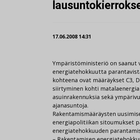
lausuntokierrokse
17.06.2008 14:31
Ympäristöministeriö on saanut 
energiatehokkuutta parantavist
kohteena ovat määräykset C3, D2
siirtyminen kohti matalaenergi
asuinrakennuksia sekä ympärivu
ajanasuntoja.
Rakentamismääräysten uusimisen
energiapolitiikan sitoumukset p
energiatehokkuuden parantamis
– Rakentamisen energiatehokkuus