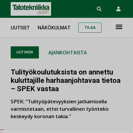
UUTISET
NÄKÖKULMAT
TILAA
AJANKOHTAISTA
UUTINEN
Tulityökoulutuksista on annettu
kuluttajille harhaanjohtavaa tietoa
– SPEK vastaa
SPEK: "Tulityöpätevyyksien jatkamisella
varmistetaan, ettei turvallinen työnteko
keskeydy koronan takia."