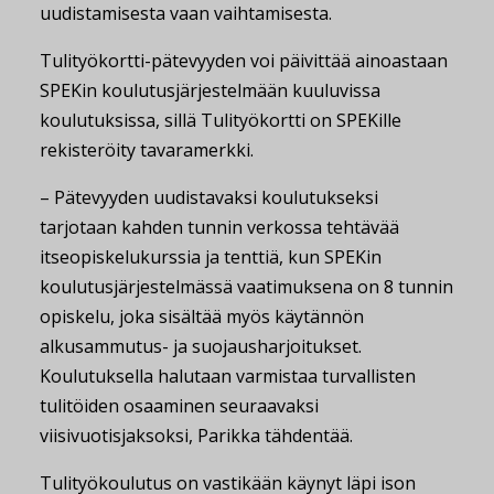
uudistamisesta vaan vaihtamisesta.
Tulityökortti-pätevyyden voi päivittää ainoastaan
SPEKin koulutusjärjestelmään kuuluvissa
koulutuksissa, sillä Tulityökortti on SPEKille
rekisteröity tavaramerkki.
– Pätevyyden uudistavaksi koulutukseksi
tarjotaan kahden tunnin verkossa tehtävää
itseopiskelukurssia ja tenttiä, kun SPEKin
koulutusjärjestelmässä vaatimuksena on 8 tunnin
opiskelu, joka sisältää myös käytännön
alkusammutus- ja suojausharjoitukset.
Koulutuksella halutaan varmistaa turvallisten
tulitöiden osaaminen seuraavaksi
viisivuotisjaksoksi, Parikka tähdentää.
Tulityökoulutus on vastikään käynyt läpi ison