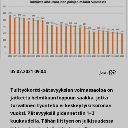
05.02.2021 09:04
Jaa:
Tulityökortti-pätevyyksien voimassaoloa on
jatkettu helmikuun loppuun saakka, jotta
turvallinen työnteko ei keskeytyisi koronan
vuoksi. Pätevyyksiä pidennettiin 1–2
kuukaudella. Tähän liittyen on julkisuudessa