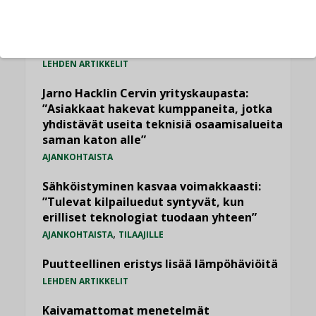
Viikko
Kuukausi
Datakeskusurakointi on tekniikkalaji
LEHDEN ARTIKKELIT
Jarno Hacklin Cervin yrityskaupasta:
”Asiakkaat hakevat kumppaneita, jotka
yhdistävät useita teknisiä osaamisalueita
saman katon alle”
AJANKOHTAISTA
Sähköistyminen kasvaa voimakkaasti:
”Tulevat kilpailuedut syntyvät, kun
erilliset teknologiat tuodaan yhteen”
,
AJANKOHTAISTA
TILAAJILLE
Puutteellinen eristys lisää lämpöhäviöitä
LEHDEN ARTIKKELIT
Kaivamattomat menetelmät