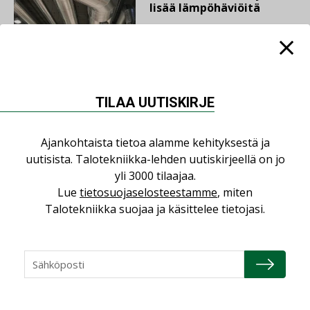
lisää lämpöhäviöitä
AJANKOHTAISTA
05.08.2026
TILAA UUTISKIRJE
Sähköistyminen kasvaa
voimakkaasti: ”Tulevat
Ajankohtaista tietoa alamme kehityksestä ja
kilpailuedut syntyvät,
uutisista. Talotekniikka-lehden uutiskirjeellä on jo
kun erilliset
yli 3000 tilaajaa.
teknologiat tuodaan
yhteen”
Lue
tietosuojaselosteestamme
, miten
Talotekniikka suojaa ja käsittelee tietojasi.
LUETUIMMAT UUTISET