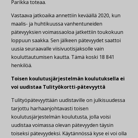
Parikka toteaa.
Vastaava jatkoaika annettiin keväällä 2020, kun
maalis- ja huhtikuussa vanhentuneiden
pätevyyksien voimassaoloa jatkettiin toukokuun
loppuun saakka. Sen jälkeen pätevyydet saattoi
uusia seuraavalle viisivuotisjaksolle vain
kouluttautumisen kautta. Tämä koski 18 841
henkilöä.
Toisen koulutusjärjestelmän koulutuksella ei
voi uudistaa Tulityökortti-pätevyyttä
Tulityöpätevyyttään uudistaville on julkisuudessa
tarjottu harhaanjohtavasti toisen
koulutusjärjestelmän koulutusta, jolla voisi
uudistaa voimassa olevan pätevyyden täysin
toiseksi pätevyydeksi. Käytännössä kyse ei voi olla