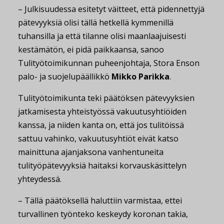
– Julkisuudessa esitetyt väitteet, että pidennettyjä
pätevyyksiä olisi tällä hetkellä kymmenillä
tuhansilla ja että tilanne olisi maanlaajuisesti
kestämätön, ei pidä paikkaansa, sanoo
Tulityötoimikunnan puheenjohtaja, Stora Enson
palo- ja suojelupäällikkö
Mikko Parikka
.
Tulityötoimikunta teki päätöksen pätevyyksien
jatkamisesta yhteistyössä vakuutusyhtiöiden
kanssa, ja niiden kanta on, että jos tulitöissä
sattuu vahinko, vakuutusyhtiöt eivät katso
mainittuna ajanjaksona vanhentuneita
tulityöpätevyyksiä haitaksi korvauskäsittelyn
yhteydessä.
– Tällä päätöksellä haluttiin varmistaa, ettei
turvallinen työnteko keskeydy koronan takia,