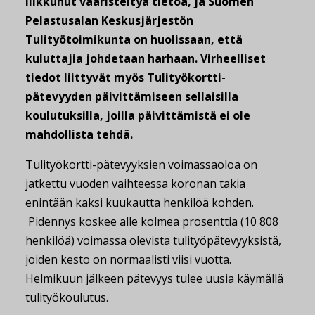
liikkunut
vääristeltyä tietoa, ja Suomen
Pelastusalan Keskusjärjestön
Tulityötoimikunta on huolissaan, että
kuluttajia johdetaan harhaan. Virheelliset
tiedot liittyvät myös Tulityökortti-
pätevyyden päivittämiseen sellaisilla
koulutuksilla, joilla päivittämistä ei ole
mahdollista tehdä.
Tulityökortti-pätevyyksien voimassaoloa on
jatkettu vuoden vaihteessa koronan takia
enintään kaksi kuukautta henkilöä kohden.
Pidennys koskee alle kolmea prosenttia (10 808
henkilöä) voimassa olevista tulityöpätevyyksistä,
joiden kesto on normaalisti viisi vuotta.
Helmikuun jälkeen pätevyys tulee uusia käymällä
tulityökoulutus.