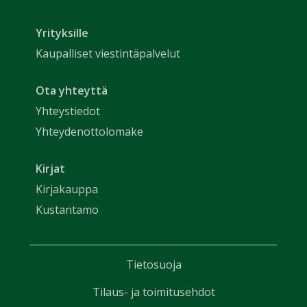
Yrityksille
Kaupalliset viestintäpalvelut
Ota yhteyttä
Yhteystiedot
Yhteydenottolomake
Kirjat
Kirjakauppa
Kustantamo
Tietosuoja
Tilaus- ja toimitusehdot