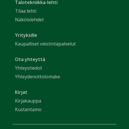
Talotekniikka-lehti
Tilaa lehti
Näköislehdet
Yrityksille
Kaupalliset viestintäpalvelut
Ota yhteyttä
Yhteystiedot
Yhteydenottolomake
Kirjat
Kirjakauppa
Kustantamo