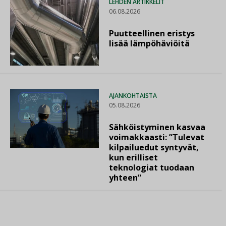
LEHDEN ARTIKKELIT
06.08.2026
Puutteellinen eristys
lisää lämpöhäviöitä
AJANKOHTAISTA
05.08.2026
Sähköistyminen kasvaa
voimakkaasti: ”Tulevat
kilpailuedut syntyvät,
kun erilliset
teknologiat tuodaan
yhteen”