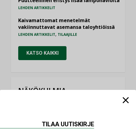
Puutteellinen eristys lisää lämpöhäviöitä
LEHDEN ARTIKKELIT
Kaivamattomat menetelmät
vakiinnuttavat asemansa taloyhtiöissä
,
LEHDEN ARTIKKELIT
TILAAJILLE
KATSO KAIKKI
NÄKÖKULMIA
Puheista tekoihin – uusin teknologia
käyttöön kiinteistöissä
KOLUMNI
TILAA UUTISKIRJE
Sähköistäminen säästää euroja