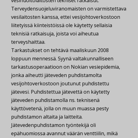
vesihuoltolaitosten tekniset ratkaisut.
Terveydensuojeluviranomaisten on varmistettava
vesilaitosten kanssa, ettei vesijohtoverkostoon
liitetyissä kiinteistöissä ole käytetty sellaisia
teknisiä ratkaisuja, joista voi aiheutua
terveyshaittaa.
Tarkastukset on tehtävä maaliskuun 2008
loppuun mennessä. Syynä valtakunnalliseen
tarkastusoperaatioon on Nokian vesiepidemia,
jonka aiheutti jäteveden puhdistamolta
vesijohtoverkostoon joutunut puhdistettu
jätevesi. Puhdistettua jätevettä on käytetty
jäteveden puhdistamolla ns. teknisenä
käyttövetenä, jolla on muun muassa pesty
puhdistamon altaita ja laitteita.
Jätevedenpuhdistamon työntekijä oli
epähuomiossa avannut väärän venttiilin, mikä