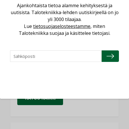
KOLUMNI
Ajankohtaista tietoa alamme kehityksestä ja
uutisista. Talotekniikka-lehden uutiskirjeellä on jo
Yli miljoona kotia on vailla toimivaa
yli 3000 tilaajaa.
ilmanvaihtoa
Lue
tietosuojaselosteestamme
, miten
KOLUMNI
Talotekniikka suojaa ja käsittelee tietojasi.
Miten varmistetaan EPD-dokumenteista
saatavien tietojen vertailukelpoisuus?
KOLUMNI
Vesi- ja viemärimitoittaminen on
jämähtänyt ajassa paikalleen
MIELIPIDE
KATSO KAIKKI