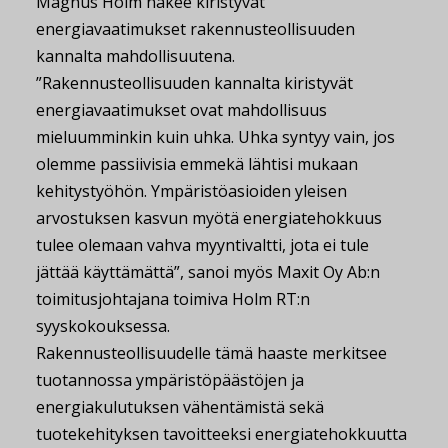
Magnus Holm näkee kiristyvät
energiavaatimukset rakennusteollisuuden
kannalta mahdollisuutena.
”Rakennusteollisuuden kannalta kiristyvät
energiavaatimukset ovat mahdollisuus
mieluumminkin kuin uhka. Uhka syntyy vain, jos
olemme passiivisia emmekä lähtisi mukaan
kehitystyöhön. Ympäristöasioiden yleisen
arvostuksen kasvun myötä energiatehokkuus
tulee olemaan vahva myyntivaltti, jota ei tule
jättää käyttämättä”, sanoi myös Maxit Oy Ab:n
toimitusjohtajana toimiva Holm RT:n
syyskokouksessa.
Rakennusteollisuudelle tämä haaste merkitsee
tuotannossa ympäristöpäästöjen ja
energiakulutuksen vähentämistä sekä
tuotekehityksen tavoitteeksi energiatehokkuutta