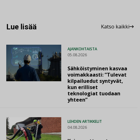
Lue lisää
Katso kaikki
AJANKOHTAISTA
05.08.2026
Sähköistyminen kasvaa
voimakkaasti: ”Tulevat
kilpailuedut syntyvät,
kun erilliset
teknologiat tuodaan
yhteen”
LEHDEN ARTIKKELIT
04.08.2026