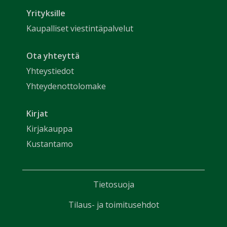
Yrityksille
Kaupalliset viestintäpalvelut
Ota yhteyttä
Yhteystiedot
Yhteydenottolomake
Kirjat
Kirjakauppa
Kustantamo
Tietosuoja
Tilaus- ja toimitusehdot