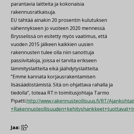
parantavia laitteita ja kokonaisia
rakennusratkaisuja.
EU tähtää ainakin 20 prosentin kulutuksen
vähennykseen jo vuoteen 2020 mennessä.
Brysselissä on esitetty myös vaatimus, että
vuoden 2015 jälkeen kaikkien uusien
rakennusten tulee olla niin sanottuja
passiivitaloja, joissa ei tarvita erikseen
lämmityslaitteita eikä jäähdytyslaitteita.
”Emme kannata korjausrakentamisen
lisäsäädöstämistä. Sitä on ohjattava rahalla ja
tiedolla”, toteaa RT:n toimitusjohtaja Tarmo
Pipatti.
http://www.rakennusteollisuus.fi/RT/Ajanko
+Rakennusteollisuuden+kehityshankkeet+tuottavat+t
Jaa: