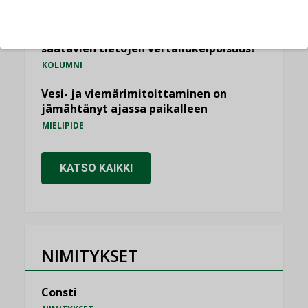
KOLUMNI
Miten varmistetaan EPD-dokumenteista
saatavien tietojen vertailukelpoisuus?
KOLUMNI
Vesi- ja viemärimitoittaminen on
jämähtänyt ajassa paikalleen
MIELIPIDE
KATSO KAIKKI
NIMITYKSET
Consti