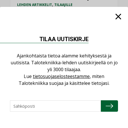
,
LEHDEN ARTIKKELIT
TILAAJILLE
KATSO KAIKKI
TILAA UUTISKIRJE
Ajankohtaista tietoa alamme kehityksestä ja
NÄKÖKULMIA
uutisista. Talotekniikka-lehden uutiskirjeellä on jo
yli 3000 tilaajaa.
Puheista tekoihin – uusin teknologia
Lue
tietosuojaselosteestamme
, miten
käyttöön kiinteistöissä
Talotekniikka suojaa ja käsittelee tietojasi.
KOLUMNI
Sähköistäminen säästää euroja
KOLUMNI
Yli miljoona kotia on vailla toimivaa
ilmanvaihtoa