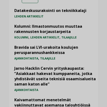
Datakeskusurakointi on tekniikkalaji
LEHDEN ARTIKKELIT
Kolumni: Ilmastonmuutos muuttaa
rakennusten korjaustarpeita
,
,
KOLUMNI
LEHDEN ARTIKKELIT
TILAAJILLE
Bravida sai LVI-urakoita koulujen
perusparannushankkeissa
,
AJANKOHTAISTA
TILAAJILLE
Jarno Hacklin Cervin yrityskaupasta:
”Asiakkaat hakevat kumppaneita, jotka
yhdistävät useita teknisiä osaamisalueita
saman katon alle”
AJANKOHTAISTA
Kaivamattomat menetelmät
vakiinnuttavat asemansa taloyhtiöissä