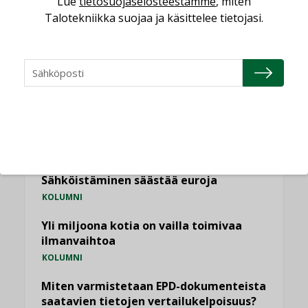
Lue
tietosuojaselosteestamme
, miten
Talotekniikka suojaa ja käsittelee tietojasi.
NÄKÖKULMIA
Puheista tekoihin – uusin teknologia
käyttöön kiinteistöissä
KOLUMNI
Sähköistäminen säästää euroja
KOLUMNI
Yli miljoona kotia on vailla toimivaa
ilmanvaihtoa
KOLUMNI
Miten varmistetaan EPD-dokumenteista
saatavien tietojen vertailukelpoisuus?