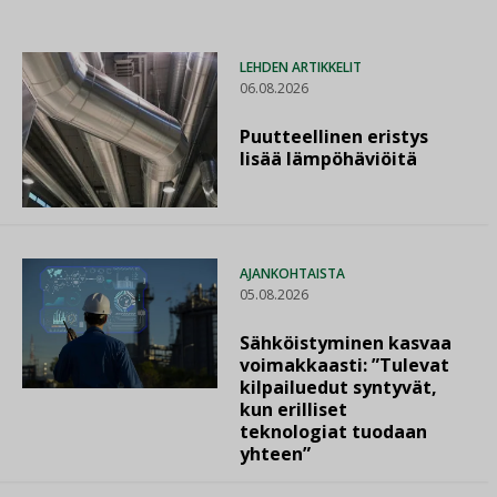
LEHDEN ARTIKKELIT
06.08.2026
Puutteellinen eristys
lisää lämpöhäviöitä
AJANKOHTAISTA
05.08.2026
Sähköistyminen kasvaa
voimakkaasti: ”Tulevat
kilpailuedut syntyvät,
kun erilliset
teknologiat tuodaan
yhteen”