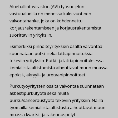
Aluehallintoviraston (AVI) työsuojelun
vastuualueilla on menossa kaksivuotinen
valvontahanke, joka on kohdennettu
korjausrakentamiseen ja korjausrakentamista
suorittaviin yrityksiin.
Esimerkiksi pinnoiteyrityksien osalta valvontaa
suunnataan putki- sekä lattiapinnoituksia
tekeviin yrityksiin. Putki- ja lattiapinnoituksessa
kemiallista altistumista aiheuttavat muun muassa
epoksi-, akryyli- ja uretaanipinnoitteet.
Purkutyöyritysten osalta valvontaa suunnataan
asbestipurkutyötä sekä muita
purku/saneeraustyötä tekeviin yrityksiin. Näillä
työmailla kemiallista altistusta aiheuttavat muun
muassa kvartsi- ja rakennuspölyt.