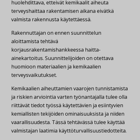
huolehdittava, etteivät kemikaalit aiheuta
terveyshaittaa rakentamisen aikana eivätkä
valmista rakennusta käytettäessä.
Rakennuttajan on ennen suunnittelun
aloittamista tehtävä
korjausrakentamishankkeessa haitta-
ainekartoitus. Suunnittelijoiden on otettava
huomioon materiaalien ja kemikaalien
terveysvaikutukset.
Kemikaalien aiheuttamien vaarojen tunnistamista
ja riskien arviointia varten työnantajalla tulee olla
riittävät tiedot työssä käytettävien ja esiintyvien
kemiallisten tekijöiden ominaisuuksista ja niiden
vaarallisuudesta. Tässä tehtävässä tulee käyttää
valmistajan laatimia käyttöturvallisuustiedotteita.