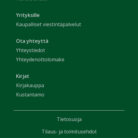
Yrityksille
Kaupalliset viestintäpalvelut
Ota yhteyttä
Yhteystiedot
Yhteydenottolomake
Kirjat
Kirjakauppa
Kustantamo
Tietosuoja
Tilaus- ja toimitusehdot