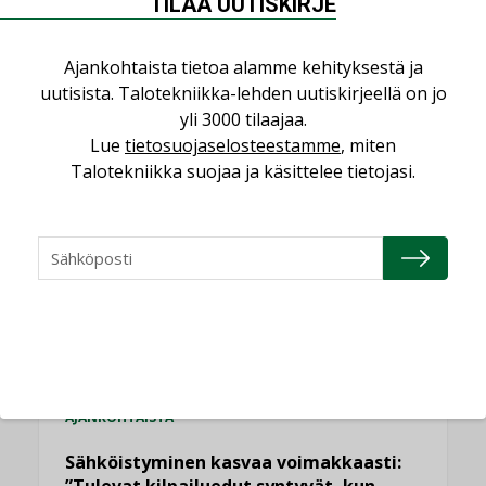
TILAA UUTISKIRJE
Ajankohtaista tietoa alamme kehityksestä ja
uutisista. Talotekniikka-lehden uutiskirjeellä on jo
yli 3000 tilaajaa.
LUETUIMMAT UUTISET
Lue
tietosuojaselosteestamme
, miten
Talotekniikka suojaa ja käsittelee tietojasi.
Viikko
Kuukausi
Datakeskusurakointi on tekniikkalaji
LEHDEN ARTIKKELIT
Jarno Hacklin Cervin yrityskaupasta:
”Asiakkaat hakevat kumppaneita, jotka
yhdistävät useita teknisiä osaamisalueita
saman katon alle”
AJANKOHTAISTA
Sähköistyminen kasvaa voimakkaasti:
”Tulevat kilpailuedut syntyvät, kun