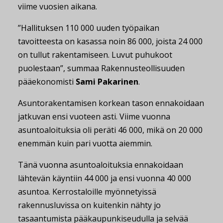
viime vuosien aikana.
”Hallituksen 110 000 uuden työpaikan
tavoitteesta on kasassa noin 86 000, joista 24 000
on tullut rakentamiseen. Luvut puhukoot
puolestaan”, summaa Rakennusteollisuuden
pääekonomisti
Sami Pakarinen
.
Asuntorakentamisen korkean tason ennakoidaan
jatkuvan ensi vuoteen asti. Viime vuonna
asuntoaloituksia oli peräti 46 000, mikä on 20 000
enemmän kuin pari vuotta aiemmin.
Tänä vuonna asuntoaloituksia ennakoidaan
lähtevän käyntiin 44 000 ja ensi vuonna 40 000
asuntoa. Kerrostaloille myönnetyissä
rakennusluvissa on kuitenkin nähty jo
tasaantumista pääkaupunkiseudulla ja selvää