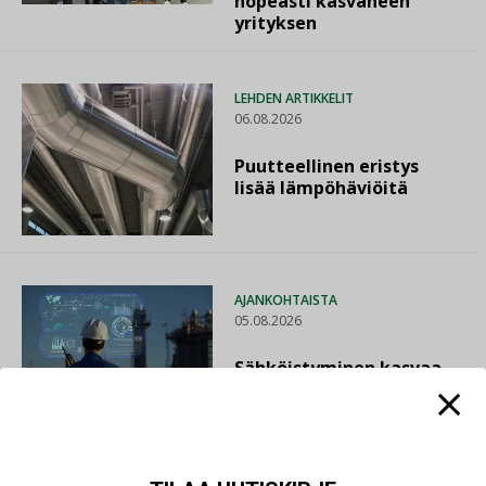
nopeasti kasvaneen
yrityksen
LEHDEN ARTIKKELIT
06.08.2026
Puutteellinen eristys
lisää lämpöhäviöitä
AJANKOHTAISTA
05.08.2026
Sähköistyminen kasvaa
voimakkaasti: ”Tulevat
kilpailuedut syntyvät,
kun erilliset
teknologiat tuodaan
yhteen”