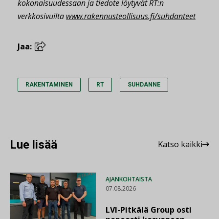
kokonaisuudessaan ja tiedote löytyvät RT:n
verkkosivuilta
www.rakennusteollisuus.fi/suhdanteet
Jaa:
RAKENTAMINEN
RT
SUHDANNE
Lue lisää
Katso kaikki
AJANKOHTAISTA
07.08.2026
LVI-Pitkälä Group osti