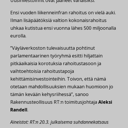
Uusinvestoinnit ovat jääneet vähäisiksi.
Ensi vuoden liikenneinfran rahoitus on vielä auki.
Ilman lisäpäätöksiä valtion kokonaisrahoitus
uhkaa kutistua ensi vuonna lähes 500 miljoonalla
eurolla.
”Väyläverkoston tulevaisuutta pohtinut
parlamentaarinen työryhmä esitti hiljattain
pitkäaikaisia korotuksia rahoitustasoon ja
vaihtoehtoisia rahoitustapoja
kehittämisinvestointeihin. Toivon, että nämä
otetaan mahdollisuuksien mukaan huomioon jo
tämän kevään kehysriihessä”, sanoo
Rakennusteollisuus RT:n toimitusjohtaja
Aleksi
Randell
.
Aineistot: RT:n 20.3. julkaisema suhdannekatsaus