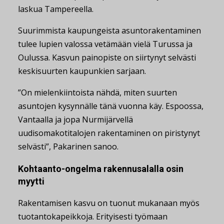
laskua Tampereella.
Suurimmista kaupungeista asuntorakentaminen
tulee lupien valossa vetämään vielä Turussa ja
Oulussa. Kasvun painopiste on siirtynyt selvästi
keskisuurten kaupunkien sarjaan.
”On mielenkiintoista nähdä, miten suurten
asuntojen kysynnälle tänä vuonna käy. Espoossa,
Vantaalla ja jopa Nurmijärvellä
uudisomakotitalojen rakentaminen on piristynyt
selvästi”, Pakarinen sanoo.
Kohtaanto-ongelma rakennusalalla osin
myytti
Rakentamisen kasvu on tuonut mukanaan myös
tuotantokapeikkoja. Erityisesti työmaan