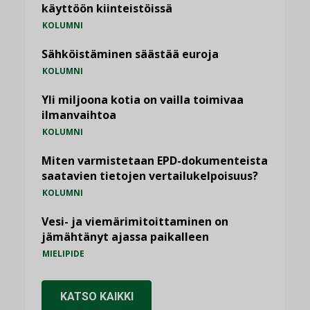
käyttöön kiinteistöissä
KOLUMNI
Sähköistäminen säästää euroja
KOLUMNI
Yli miljoona kotia on vailla toimivaa
ilmanvaihtoa
KOLUMNI
Miten varmistetaan EPD-dokumenteista
saatavien tietojen vertailukelpoisuus?
KOLUMNI
Vesi- ja viemärimitoittaminen on
jämähtänyt ajassa paikalleen
MIELIPIDE
KATSO KAIKKI