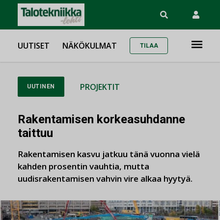
UUTISET
NÄKÖKULMAT
TILAA
PROJEKTIT
UUTINEN
Rakentamisen korkeasuhdanne
taittuu
Rakentamisen kasvu jatkuu tänä vuonna vielä
kahden prosentin vauhtia, mutta
uudisrakentamisen vahvin vire alkaa hyytyä.