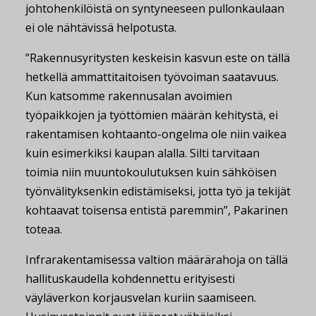
johtohenkilöistä on syntyneeseen pullonkaulaan
ei ole nähtävissä helpotusta.
”Rakennusyritysten keskeisin kasvun este on tällä
hetkellä ammattitaitoisen työvoiman saatavuus.
Kun katsomme rakennusalan avoimien
työpaikkojen ja työttömien määrän kehitystä, ei
rakentamisen kohtaanto-ongelma ole niin vaikea
kuin esimerkiksi kaupan alalla. Silti tarvitaan
toimia niin muuntokoulutuksen kuin sähköisen
työnvälityksenkin edistämiseksi, jotta työ ja tekijät
kohtaavat toisensa entistä paremmin”, Pakarinen
toteaa.
Infrarakentamisessa valtion määrärahoja on tällä
hallituskaudella kohdennettu erityisesti
väyläverkon korjausvelan kuriin saamiseen.