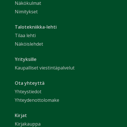
Näkökulmat
Nimitykset
Talotekniikka-lehti
Tilaa lehti
Näköislehdet
Yrityksille
Kaupalliset viestintäpalvelut
Ota yhteyttä
Yhteystiedot
Yhteydenottolomake
Kirjat
Kirjakauppa